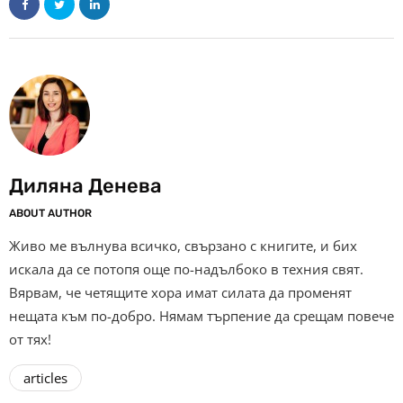
Диляна Денева
ABOUT AUTHOR
Живо ме вълнува всичко, свързано с книгите, и бих
искала да се потопя още по-надълбоко в техния свят.
Вярвам, че четящите хора имат силата да променят
нещата към по-добро. Нямам търпение да срещам повече
от тях!
articles