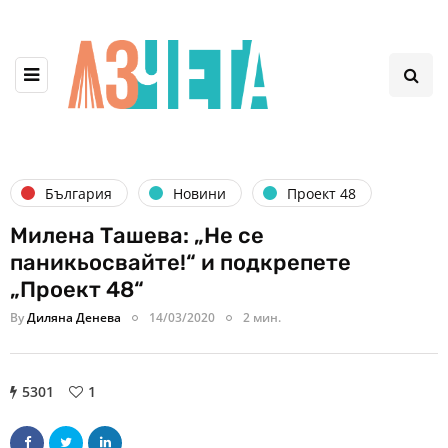
България
Новини
Проект 48
Милена Ташева: „Не се
паникьосвайте!“ и подкрепете
„Проект 48“
By
Диляна Денева
14/03/2020
2 мин.
5301
1