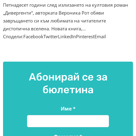
Петнадесет години след излизането на култовия роман
„Дивергенти“, авторката Вероника Рот обяви
завръщането си към любимата на читателите
дистопична вселена. Новата книга,…
Сподели:FacebookTwitterLinkedInPinterestEmail
Абонирай се за
бюлетина
Име
*