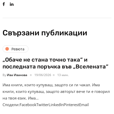
Свързани публикации
Ревюта
„Обаче не стана точно така“ и
последната поръчка във „Вселената“
By
Ива Иванова
19/06/2026
13 мин.
Има книги, които купуваш, защото си ги чакал. Има
книги, които купуваш, защото авторът вече ти е говорил
на твоя език. Има…
Сподели:FacebookTwitterLinkedInPinterestEmail