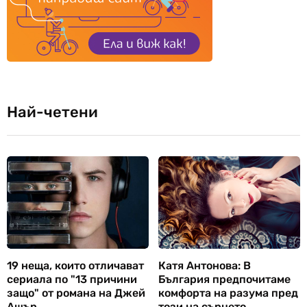
Най-четени
19 неща, които отличават
Катя Антонова: В
сериала по "13 причини
България предпочитаме
защо" от романа на Джей
комфорта на разума пред
Ашър
този на сърцето