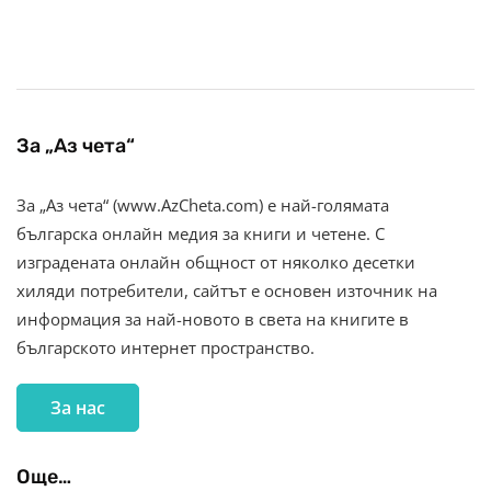
За „Аз чета“
За „Аз чета“ (www.AzCheta.com) е най-голямата
българска онлайн медия за книги и четене. С
изградената онлайн общност от няколко десетки
хиляди потребители, сайтът е основен източник на
информация за най-новото в света на книгите в
българското интернет пространство.
За нас
Още…