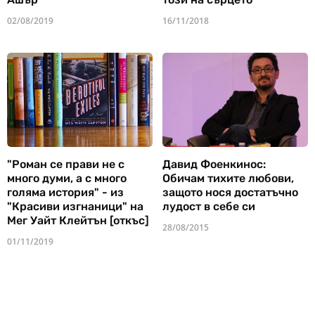
02/08/2019
16/11/2018
"Роман се прави не с
Давид Фоенкинос:
много думи, а с много
Обичам тихите любови,
голяма история" - из
защото нося достатъчно
"Красиви изгнаници" на
лудост в себе си
Мег Уайт Клейтън [откъс]
28/08/2015
01/11/2019