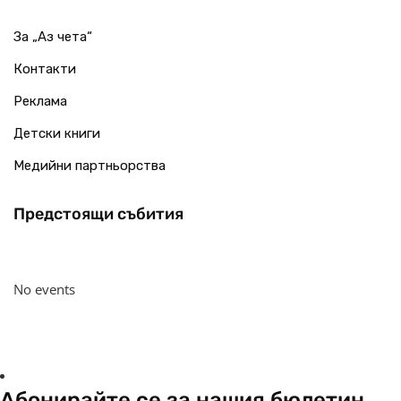
За „Аз чета“
Контакти
Реклама
Детски книги
Медийни партньорства
Предстоящи събития
No events
Абонирайте се за нашия бюлетин