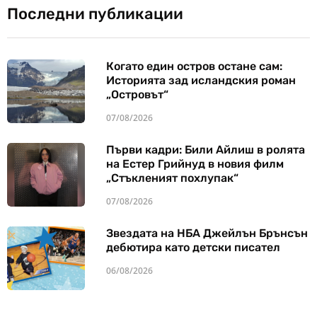
Последни публикации
Когато един остров остане сам:
Историята зад исландския роман
„Островът“
07/08/2026
Първи кадри: Били Айлиш в ролята
на Естер Грийнуд в новия филм
„Стъкленият похлупак“
07/08/2026
Звездата на НБА Джейлън Брънсън
дебютира като детски писател
06/08/2026