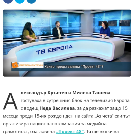
А
лександър Кръстев
и
Милена Ташева
гостуваха в сутрешния блок на телевизия Европа
с водещ
Неда Василева
, за да разкажат защо 15
месеца преди 15-ия рожден ден на сайта „Аз чета“ екипът
организира национална кампания за медийна
грамотност, озаглавена
„Проект 48“
. Тя ще включва