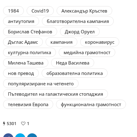
1984
Covid19
Александър Кръстев
антиутопия
благотворителна кампания
Борислав Стефанов
Джорд Оруел
Дъглас Адамс
кампания
коронавирус
културна политика
медийна грамотност
Милена Ташева
Неда Василева
нов превод
образователна политика
популяризиране на четенето
Пътеводител на галактическия стопаджия
телевизия Европа
функционална грамотност
5301
1