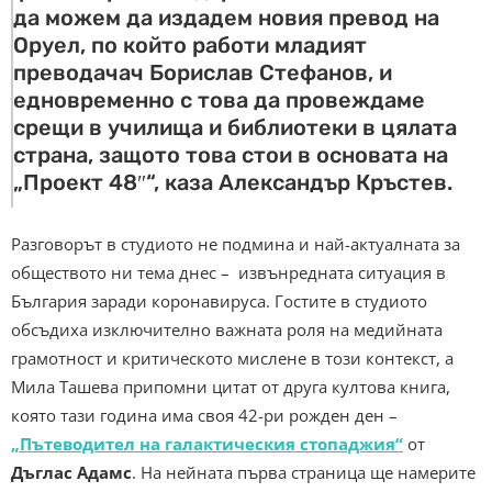
да можем да издадем новия превод на
Оруел, по който работи младият
преводачач Борислав Стефанов, и
едновременно с това да провеждаме
срещи в училища и библиотеки в цялата
страна, защото това стои в основата на
„Проект 48″“, каза Александър Кръстев.
Разговорът в студиото не подмина и най-актуалната за
обществото ни тема днес – извънредната ситуация в
България заради коронавируса. Гостите в студиото
обсъдиха изключително важната роля на медийната
грамотност и критическото мислене в този контекст, а
Мила Ташева припомни цитат от друга култова книга,
която тази година има своя 42-ри рожден ден –
„Пътеводител на галактическия стопаджия“
от
Дъглас Адамс
. На нейната първа страница ще намерите