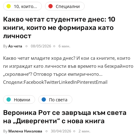
10, които...
Специални
Какво четат студентите днес: 10
книги, които ме формираха като
личност
By
Аз чета
08/05/2026
6 мин.
Какво четат младите хора днес? И кои са книгите, които
ги изграждат като личности във времето на безкрайното
„скролване“? Отговор търси емпиричното…
Сподели:FacebookTwitterLinkedInPinterestEmail
Новини
По света
Вероника Рот се завръща към света
на „Дивергенти“ с нова книга
By
Милена Николова
30/04/2026
2 мин.