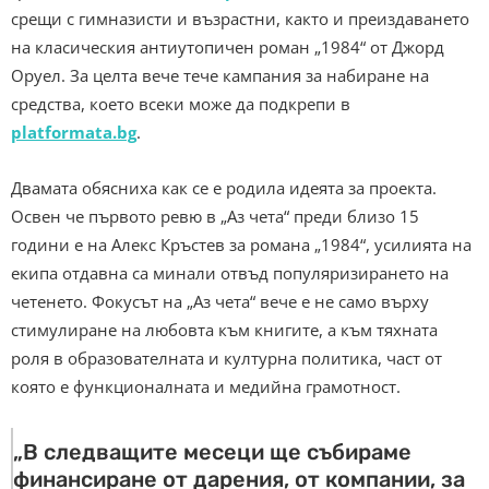
срещи с гимназисти и възрастни, както и преиздаването
на класическия антиутопичен роман „1984“ от Джорд
Оруел. За целта вече тече кампания за набиране на
средства, което всеки може да подкрепи в
platformata.bg
.
Двамата обясниха как се е родила идеята за проекта.
Освен че първото ревю в „Аз чета“ преди близо 15
години е на Алекс Кръстев за романа „1984“, усилията на
екипа отдавна са минали отвъд популяризирането на
четенето. Фокусът на „Аз чета“ вече е не само върху
стимулиране на любовта към книгите, а към тяхната
роля в образователната и културна политика, част от
която е функционалната и медийна грамотност.
„В следващите месеци ще събираме
финансиране от дарения, от компании, за