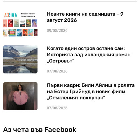
Новите книги на седмицата - 9
август 2026
09/08/2026
Когато един остров остане сам:
Историята зад исландския роман
„Островът“
07/08/2026
Първи кадри: Били Айлиш в ролята
на Естер Грийнуд в новия филм
„Стъкленият похлупак“
07/08/2026
Аз чета във Facebook