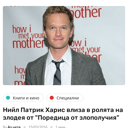
Книги и кино
Специални
Нийл Патрик Харис влиза в ролята на
злодея от "Поредица от злополучия"
By
Аз чета
15/03/2016
1 мин.