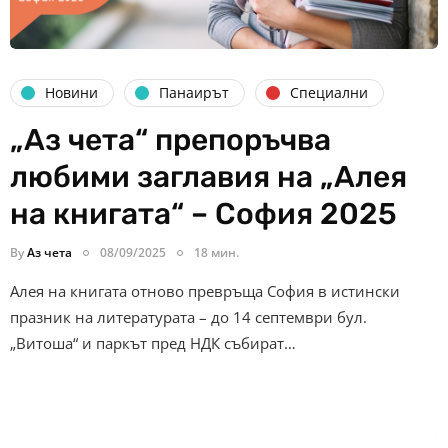
Новини
Панаирът
Специални
„Аз чета“ препоръчва
любими заглавия на „Алея
на книгата“ – София 2025
By
Аз чета
08/09/2025
18 мин.
Алея на книгата отново превръща София в истински
празник на литературата – до 14 септември бул.
„Витоша“ и паркът пред НДК събират…