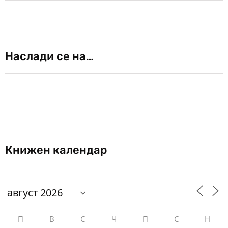
Наслади се на…
Книжен календар
П
В
С
Ч
П
С
Н