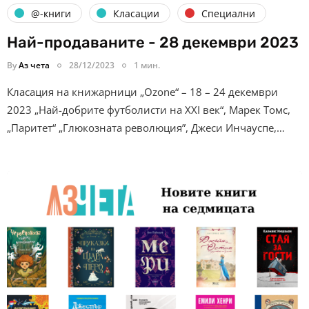
@-книги
Класации
Специални
Най-продаваните - 28 декември 2023
By
Аз чета
28/12/2023
1 мин.
Класация на книжарници „Ozone“ – 18 – 24 декември
2023 „Най-добрите футболисти на XXI век“, Марек Томс,
„Паритет“ „Глюкозната революция”, Джеси Инчауспе,…