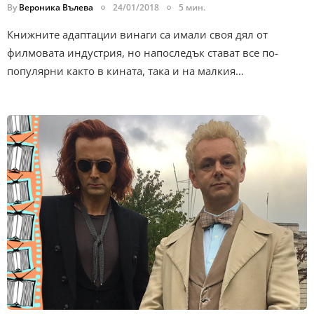
By
Вероника Вълева
24/01/2018
5 мин.
Книжните адаптации винаги са имали своя дял от
филмовата индустрия, но напоследък стават все по-
популярни както в кината, така и на малкия…