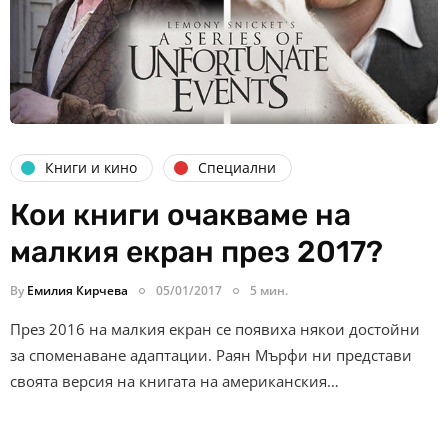
Книги и кино
Специални
Кои книги очакваме на
малкия екран през 2017?
By
Емилия Кирчева
05/01/2017
5 мин.
През 2016 на малкия екран се появиха някои достойни
за споменаване адаптации. Раян Мърфи ни представи
своята версия на книгата на американския…