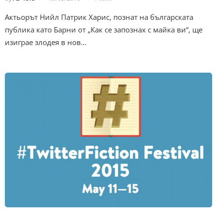
Актьорът Нийл Патрик Харис, познат на българската
публика като Барни от „Как се запознах с майка ви“, ще
изиграе злодея в нов…