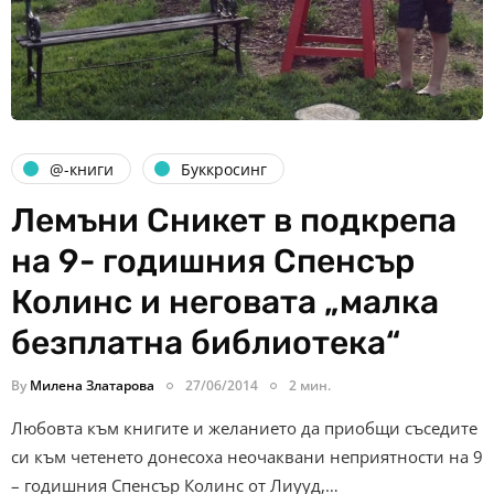
@-книги
Буккросинг
Лемъни Сникет в подкрепа
на 9- годишния Спенсър
Колинс и неговата „малка
безплатна библиотека“
By
Милена Златарова
27/06/2014
2 мин.
Любовта към книгите и желанието да приобщи съседите
си към четенето донесоха неочаквани неприятности на 9
– годишния Спенсър Колинс от Лиууд,…