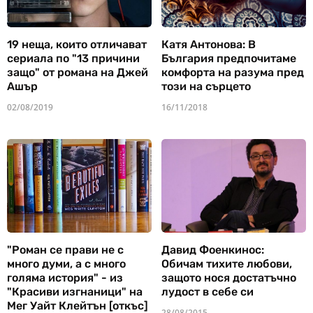
19 неща, които отличават
Катя Антонова: В
сериала по "13 причини
България предпочитаме
защо" от романа на Джей
комфорта на разума пред
Ашър
този на сърцето
02/08/2019
16/11/2018
"Роман се прави не с
Давид Фоенкинос:
много думи, а с много
Обичам тихите любови,
голяма история" - из
защото нося достатъчно
"Красиви изгнаници" на
лудост в себе си
Мег Уайт Клейтън [откъс]
28/08/2015