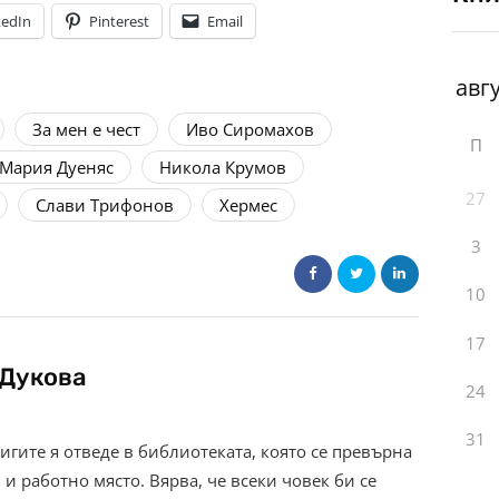
kedIn
Pinterest
Email
За мен е чест
Иво Сиромахов
П
Мария Дуеняс
Никола Крумов
27
Слави Трифонов
Хермес
3
10
17
Дукова
24
31
нигите я отведе в библиотеката, която се превърна
и работно място. Вярва, че всеки човек би се