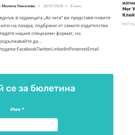
изгн
y
Милена Николова
26/07/2026
8 мин.
Мег 
Клей
еднъж в седмицата „Аз чета“ ви представя новите
01/11/
ниги на пазара, подбрани от самите издателства.
ледете нашия специален формат, но
родължавайте да…
подели:FacebookTwitterLinkedInPinterestEmail
 се за бюлетина
Име
*