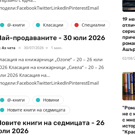
подели:FacebookTwitterLinkedInPinterestEmail
19 не
@-книги
Класации
Специални
отли
сериа
Най-продаваните - 30 юли 2026
прич
рома
y
Аз чета
30/07/2026
1 мин.
Ашъ
02/08/
ласация на книжарници „Ozone“ – 20 – 26 юли
026 Класация на книжарници „Сиела“ – 20 – 26
ли 2026 Класация на…
подели:FacebookTwitterLinkedInPinterestEmail
@-книги
Новини
"Ром
Новите книги на седмицата
не с 
с мно
Новите книги на седмицата - 26
истор
юли 2026
"Кра