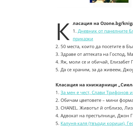
К
ласация на
Ozone
.
bg
/
knig
1.
Дневник от панелните бл
приказки
2. 50 места, които да посетите в Бъ
3. Здраве от аптеката на Господ, М
4. Яж, моли се и обичай, Елизабет
5. Да се храним, за да живеем, Дж
Класация на книжарници „Сиел
1.
За мен е чест, Слави Трифонов 
2. Обичам цветовете – мини форм
3. CHANEL. Животът й отблизо, Лиза
4. Адвокат на престъпници, Джон
5.
Калуня-каля (твърди корици), Г