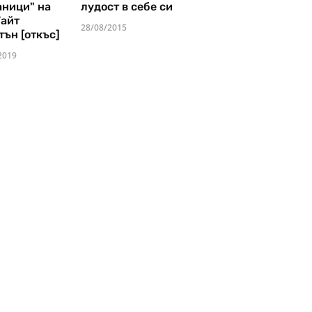
аници" на
лудост в себе си
Уайт
28/08/2015
тън [откъс]
2019