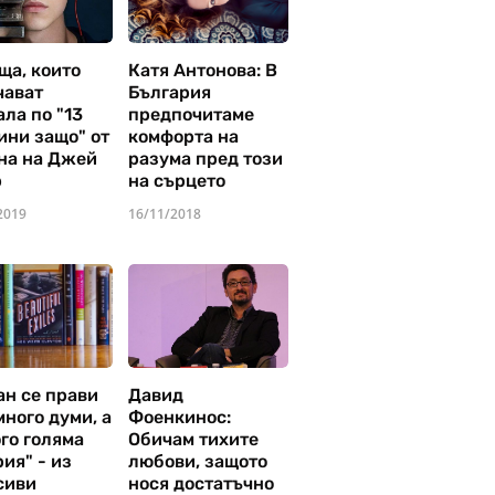
ща, които
Катя Антонова: В
чават
България
ла по "13
предпочитаме
ини защо" от
комфорта на
на на Джей
разума пред този
р
на сърцето
2019
16/11/2018
ан се прави
Давид
много думи, а
Фоенкинос:
го голяма
Обичам тихите
ия" - из
любови, защото
сиви
нося достатъчно