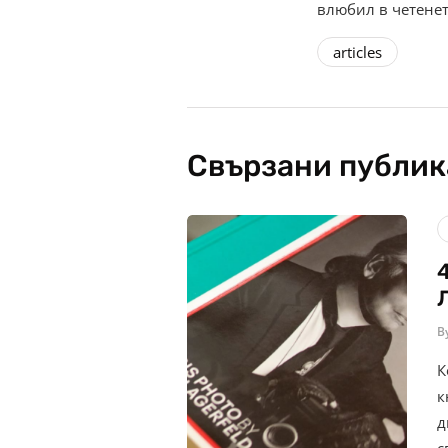
влюбил в четенет
articles
Свързани публи
B
К
к
д
с