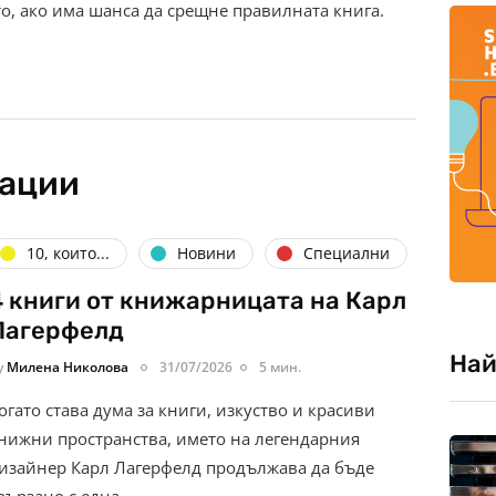
о, ако има шанса да срещне правилната книга.
кации
10, които...
Новини
Специални
4 книги от книжарницата на Карл
Лагерфелд
Най
y
Милена Николова
31/07/2026
5 мин.
огато става дума за книги, изкуство и красиви
нижни пространства, името на легендарния
изайнер Карл Лагерфелд продължава да бъде
вързано с една…