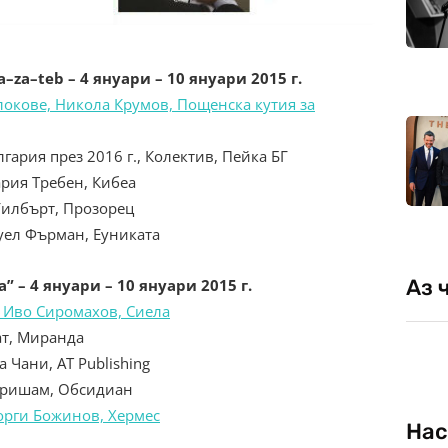
a
–
za
–
teb
–
4
януари
– 10 януари 2015 г.
окове, Никола Крумов, Пощенска кутия за
лгария през 2016 г., Колектив, Пейка БГ
ария Требен, Кибеа
 Гилбърт, Прозорец
оуел Фърман, Еуниката
Аз 
а” –
4
януари
– 10 януари 2015 г.
и Иво Сиромахов, Сиела
ат, Миранда
 Чани, AT Publishing
 Гришам, Обсидиан
еорги Божинов, Хермес
Нас