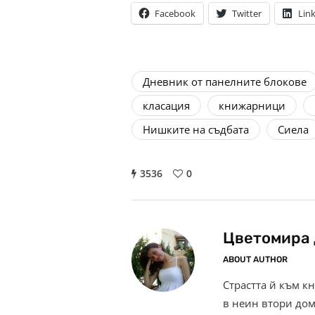
Facebook
Twitter
Lin
Дневник от панелните блокове
класация
книжарници
Нишките на съдбата
Сиела
3536
0
Цветомира 
ABOUT AUTHOR
Страстта й към к
в неин втори дом 