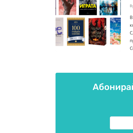
B
В
к
С
п
С
Абонирай