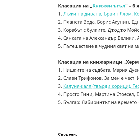
Класация на „
Книжен ъгъл
“ –
6
1.
Лъжи на дивана, Ървин Ялом, К
2. Планета Вода, Борис Акунин, Ед
3. Корабът с булките, Джоджо Мойс
4. Сянката на Александър Велики,
5. Пътешествие в чудния свят на 
Класация на книжарници „Херм
1. Нишките на съдбата, Мария Дуен
2. Слави Трифонов, За мен е чест,
3.
Калуня-каля (твърди корици), Г
4. Просто Тини, Мартина Стоесел, 
5. Българ: Лабиринтът на времето –
Сподели: