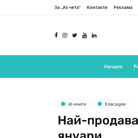
За „Аз чета“
Контакти
Реклама
Начало
Р
@-книги
Класации
Най-продава
януари