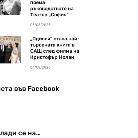
поема
ръководството на
Театър „София“
05/08/2026
„Одисея“ става най-
търсената книга в
САЩ след филма на
Кристофър Нолан
04/08/2026
чета във Facebook
лади се на…