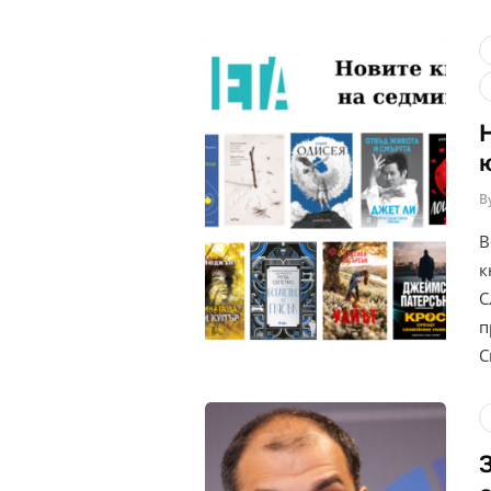
B
В
к
С
п
С