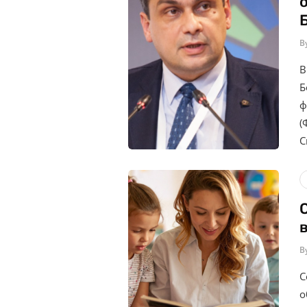
B
В
Б
ф
(
С
B
С
о