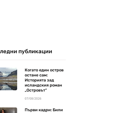
ледни публикации
Когато един остров
остане сам:
Историята зад
исландския роман
„Островът“
07/08/2026
Първи кадри: Били