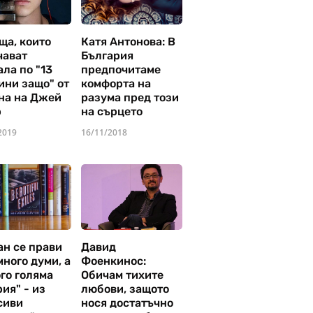
ща, които
Катя Антонова: В
чават
България
ла по "13
предпочитаме
ини защо" от
комфорта на
на на Джей
разума пред този
р
на сърцето
2019
16/11/2018
ан се прави
Давид
много думи, а
Фоенкинос:
го голяма
Обичам тихите
ия" - из
любови, защото
сиви
нося достатъчно