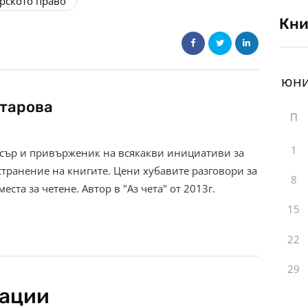
орското право
Кни
тарова
П
1
осър и привърженик на всякакви инициативи за
транение на книгите. Цени хубавите разговори за
8
еста за четене. Автор в "Аз чета" от 2013г.
15
22
29
кации