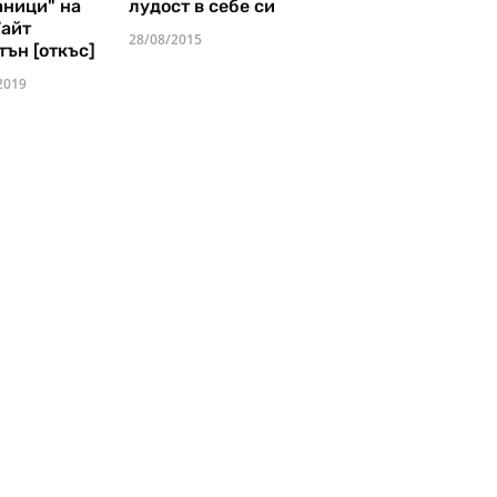
аници" на
лудост в себе си
Уайт
28/08/2015
тън [откъс]
2019