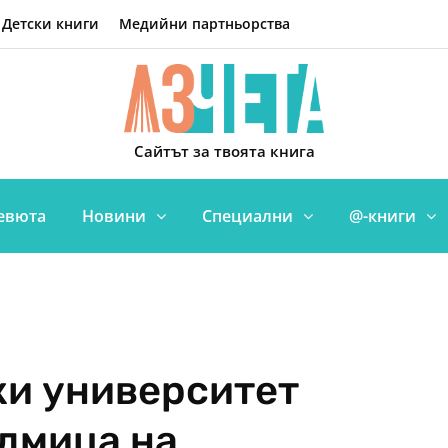
Детски книги
Медийни партньорства
Сайтът за твоята книга
евюта
Новини
Специални
@-книги
ки университет
дмица на