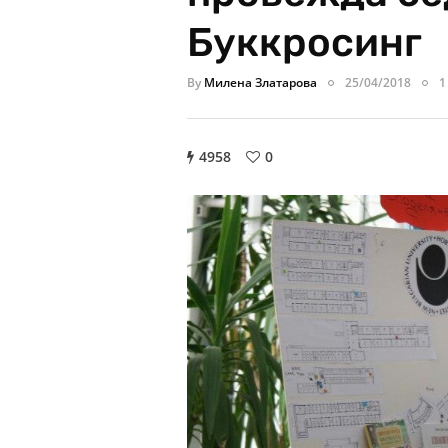
Буккросинг
By
Милена Златарова
25/04/2018
1
4958
0