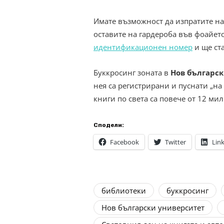
Имате възможност да изпратите 
оставите на гардероба във фоайето
идентификационен номер
и ще ста
Буккросинг зоната в
Нов българс
нея са регистрирани и пуснати „на
книги по света са повече от 12 ми
Сподели:
Facebook
Twitter
Lin
библиотеки
буккросинг
Нов български университет