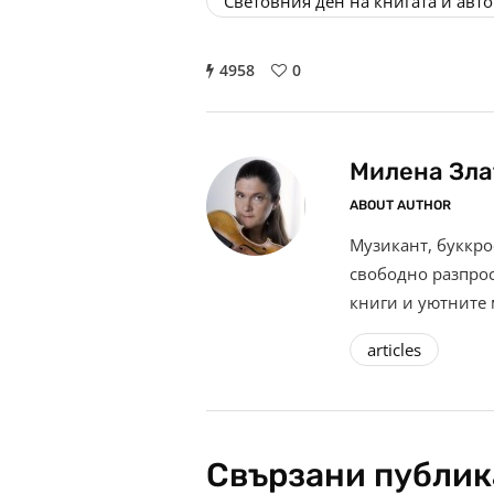
Световния ден на книгата и авт
4958
0
Милена Зла
ABOUT AUTHOR
Музикант, буккр
свободно разпрос
книги и уютните м
articles
Свързани публи