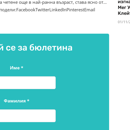
изгн
а четене още в най-ранна възраст, става ясно от…
Мег 
подели:FacebookTwitterLinkedInPinterestEmail
Клей
01/11/
 се за бюлетина
Име
*
Фамилия
*