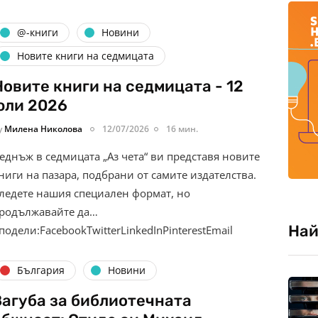
@-книги
Новини
Новите книги на седмицата
Новите книги на седмицата - 12
юли 2026
y
Милена Николова
12/07/2026
16 мин.
еднъж в седмицата „Аз чета“ ви представя новите
ниги на пазара, подбрани от самите издателства.
ледете нашия специален формат, но
родължавайте да…
Най
подели:FacebookTwitterLinkedInPinterestEmail
България
Новини
Загуба за библиотечната