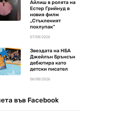
Айлиш в ролята на
Естер Грийнуд в
новия филм
„Стъкленият
похлупак“
07/08/2026
Звездата на НБА
Джейлън Брънсън
дебютира като
детски писател
06/08/2026
чета във Facebook