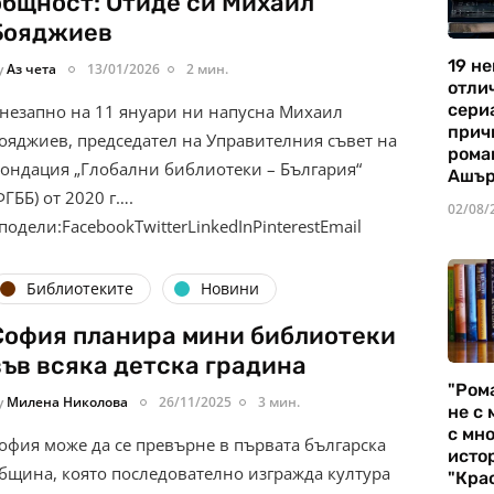
общност: Отиде си Михаил
Бояджиев
19 не
y
Аз чета
13/01/2026
2 мин.
отли
сериа
незапно на 11 януари ни напусна Михаил
прич
ояджиев, председател на Управителния съвет на
рома
ондация „Глобални библиотеки – България“
Ашъ
ФГББ) от 2020 г….
02/08/
подели:FacebookTwitterLinkedInPinterestEmail
Библиотеките
Новини
София планира мини библиотеки
във всяка детска градина
"Ром
y
Милена Николова
26/11/2025
3 мин.
не с 
с мно
офия може да се превърне в първата българска
истор
бщина, която последователно изгражда култура
"Кра