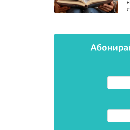
н
С
Абонирай