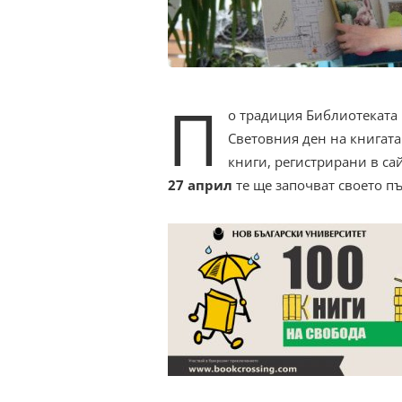
П
о традиция Библиотеката 
Световния ден на книгата
книги, регистрирани в с
27 април
те ще започват своето п