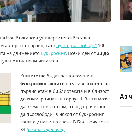
на Нов български университет отбелязва
 и авторското право, като
пуска „на свобода“
100
айта на движението
Буккросинг
. Всеки ден от
23 до
ътуване към нови читатели.
Книгите ще бъдат разположени в
буккросинг зоните
на университета: на
първия етаж в библиотеката и в близост
Аз 
до книжарницата в корпус II. Всеки може
да вземе книга оттам, а след прочитане
да я „освободи“ в някоя от буккросинг
зоните у нас и по света. В България те са
34
(вижте картата).