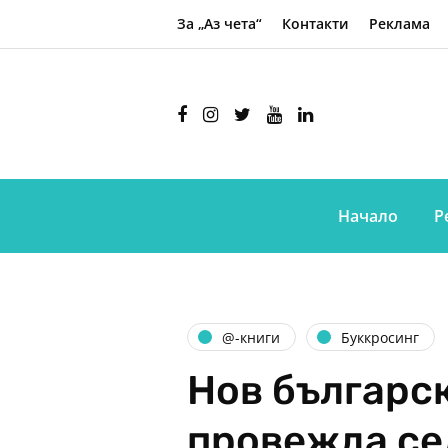
За „Аз чета“
Контакти
Реклама
Начало
Р
@-книги
Буккросинг
Нов българс
провежда се