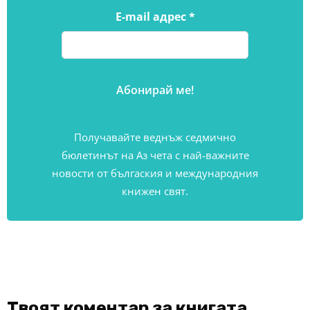
E-mail адрес
*
Получавайте веднъж седмично
бюлетинът на Аз чета с най-важните
новости от бългаския и международния
книжен свят.
Твоят коментар за книгата