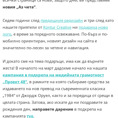
всички страници са нови, защото днес ви представяме
новия „Аз чета“
.
Седем години след
предишния редизайн
и три след като
нашите приятели от
Kontur Creative
ни
подариха ново
лого
, е време за поредното освежаване. По-бърз и по-
мобилно ориентиран, новият дизайн на сайта е
значително по-лесен за четене и навигация.
И докато сме на тема подаръци, има как да върнете
жеста! В началото на март дадохме начало на нашата
кампания в подкрепа на медийната грамотност
„Проект 48“
, в рамките на която събираме средства за
издаването на нов превод на съвременната класика
„1984“ от Джордж Оруел, както и за поредица от срещи в
цялата страна. Затова, ако искате да ни поздравите за
рождения ден,
направете дарение
в подкрепа на
кампанията
тук
.