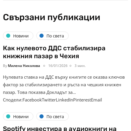
Свързани публикации
Новини
По света
Как нулевото ДДС стабилизира
книжния пазар в Чехия
By
Милена Николова
16/01/2026
3 мин.
Нулевата ставка на ДДС върху книгите се оказва ключов
фактор за стабилизирането и ръста на чешкия книжен
пазар. Това показва Докладът за…
Сподели:FacebookTwitterLinkedInPinterestEmail
Новини
По света
Spotify инвестира в аудиокниги на