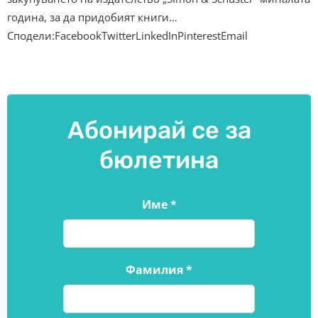
година, за да придобият книги…
Сподели:FacebookTwitterLinkedInPinterestEmail
Абонирай се за
бюлетина
Име
*
Фамилия
*