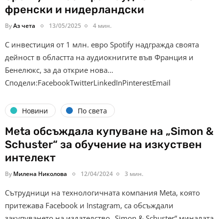
френски и нидерландски
By
Аз чета
13/05/2025
4 мин.
С инвестиция от 1 млн. евро Spotify надгражда своята
дейност в областта на аудиокнигите във Франция и
Бенелюкс, за да открие нова…
Сподели:FacebookTwitterLinkedInPinterestEmail
Новини
По света
Meta обсъждала купуване на „Simon &
Schuster“ за обучение на изкуствен
интелект
By
Милена Николова
12/04/2024
3 мин.
Сътрудници на технологичната компания Meta, която
притежава Facebook и Instagram, са обсъждали
закупуването на издателство „Simon & Schuster“ миналата