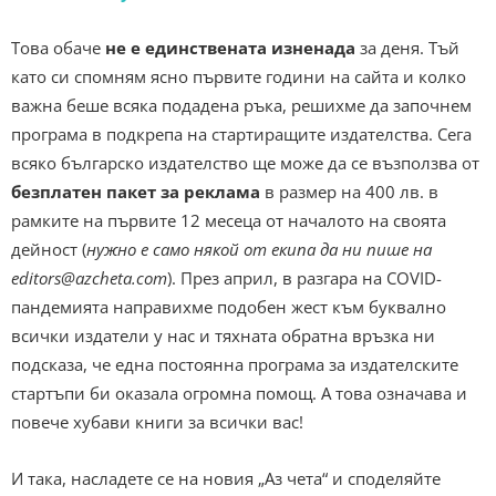
Това обаче
не е единствената изненада
за деня. Тъй
като си спомням ясно първите години на сайта и колко
важна беше всяка подадена ръка, решихме да започнем
програма в подкрепа на стартиращите издателства. Сега
всяко българско издателство ще може да се възползва от
безплатен пакет за реклама
в размер на 400 лв. в
рамките на първите 12 месеца от началото на своята
дейност (
нужно е само някой от екипа да ни пише на
editors@azcheta.com
). През април, в разгара на COVID-
пандемията направихме подобен жест към буквално
всички издатели у нас и тяхната обратна връзка ни
подсказа, че една постоянна програма за издателските
стартъпи би оказала огромна помощ. А това означава и
повече хубави книги за всички вас!
И така, насладете се на новия „Аз чета“ и споделяйте