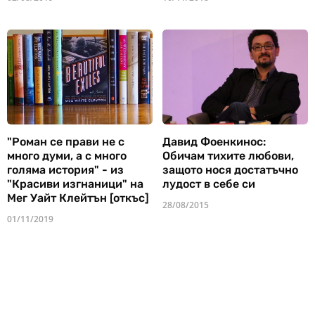
"Роман се прави не с
Давид Фоенкинос:
много думи, а с много
Обичам тихите любови,
голяма история" - из
защото нося достатъчно
"Красиви изгнаници" на
лудост в себе си
Мег Уайт Клейтън [откъс]
28/08/2015
01/11/2019