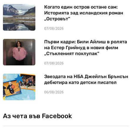
Когато един остров остане сам:
Историята зад исландския роман
„Островът“
07/08/2026
Първи кадри: Били Айлиш в ролята
на Естер Грийнуд в новия филм
„Стъкленият похлупак“
07/08/2026
Звездата на НБА Джейлън Брънсън
дебютира като детски писател
06/08/2026
Аз чета във Facebook