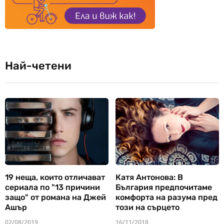
Най-четени
19 неща, които отличават
Катя Антонова: В
сериала по "13 причини
България предпочитаме
защо" от романа на Джей
комфорта на разума пред
Ашър
този на сърцето
02/08/2019
16/11/2018