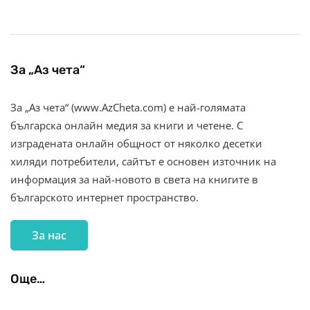
За „Аз чета“
За „Аз чета“ (www.AzCheta.com) е най-голямата
българска онлайн медия за книги и четене. С
изградената онлайн общност от няколко десетки
хиляди потребители, сайтът е основен източник на
информация за най-новото в света на книгите в
българското интернет пространство.
За нас
Още…