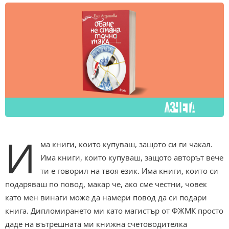
И
ма книги, които купуваш, защото си ги чакал.
Има книги, които купуваш, защото авторът вече
ти е говорил на твоя език. Има книги, които си
подаряваш по повод, макар че, ако сме честни, човек
като мен винаги може да намери повод да си подари
книга. Дипломирането ми като магистър от ФЖМК просто
даде на вътрешната ми книжна счетоводителка