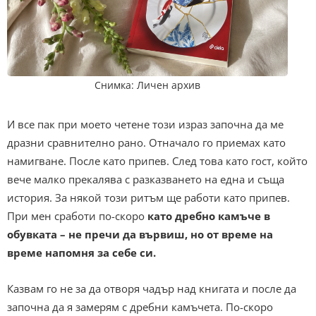
Снимка: Личен архив
И все пак при моето четене този израз започна да ме
дразни сравнително рано. Отначало го приемах като
намигване. После като припев. След това като гост, който
вече малко прекалява с разказването на една и съща
история. За някой този ритъм ще работи като припев.
При мен сработи по-скоро
като дребно камъче в
обувката – не пречи да вървиш, но от време на
време напомня за себе си.
Казвам го не за да отворя чадър над книгата и после да
започна да я замерям с дребни камъчета. По-скоро