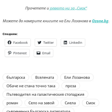
Прочетете и
ревюто ни за „Смок“
Можете да намерите книгите на Ели Лозанова в
Ozone.bg
.
Сподели:
Facebook
Twitter
LinkedIn
Pinterest
Email
българска
Вселената
Ели Лозанова
Обаче не стана точно така
проза
Пътеводител на галактическия стопаджия
роман
Село на завой
Сиела
Смок
съвременна българска литература