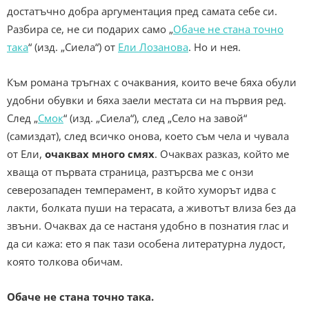
достатъчно добра аргументация пред самата себе си.
Разбира се, не си подарих само „
Обаче не стана точно
така
“ (изд. „Сиела“) от
Ели Лозанова
. Но и нея.
Към романа тръгнах с очаквания, които вече бяха обули
удобни обувки и бяха заели местата си на първия ред.
След „
Смок
“ (изд. „Сиела“), след „Село на завой“
(самиздат), след всичко онова, което съм чела и чувала
от Ели,
очаквах много смях
. Очаквах разказ, който ме
хваща от първата страница, разтърсва ме с онзи
северозападен темперамент, в който хуморът идва с
лакти, болката пуши на терасата, а животът влиза без да
звъни. Очаквах да се настаня удобно в познатия глас и
да си кажа: ето я пак тази особена литературна лудост,
която толкова обичам.
Обаче не стана точно така.