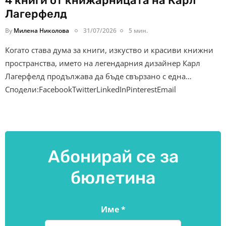
4 книги от книжарницата на Карл
Лагерфелд
By
Милена Николова
31/07/2026
5 мин.
Когато става дума за книги, изкуство и красиви книжни
пространства, името на легендарния дизайнер Карл
Лагерфелд продължава да бъде свързано с една…
Сподели:FacebookTwitterLinkedInPinterestEmail
Абонирай се за
бюлетина
Име
*