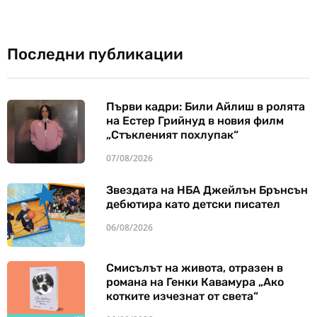
Последни публикации
Първи кадри: Били Айлиш в ролята
на Естер Грийнуд в новия филм
„Стъкленият похлупак“
07/08/2026
Звездата на НБА Джейлън Брънсън
дебютира като детски писател
06/08/2026
Смисълът на живота, отразен в
романа на Генки Кавамура „Ако
котките изчезнат от света“