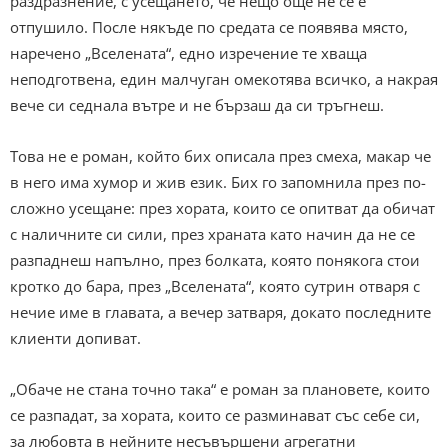
раздразнение, с усещането, че нещо още не се е
отпушило. После някъде по средата се появява място,
наречено „Вселената“, едно изречение те хваща
неподготвена, един малчуган омекотява всичко, а накрая
вече си седнала вътре и не бързаш да си тръгнеш.
Това не е роман, който бих описала през смеха, макар че
в него има хумор и жив език. Бих го запомнила през по-
сложно усещане: през хората, които се опитват да обичат
с наличните си сили, през храната като начин да не се
разпаднеш напълно, през болката, която понякога стои
кротко до бара, през „Вселената“, която сутрин отваря с
нечие име в главата, а вечер затваря, докато последните
клиенти допиват.
„Обаче не стана точно така“ е роман за плановете, които
се разпадат, за хората, които се разминават със себе си,
за любовта в нейните несъвършени агрегатни