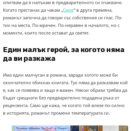
опитвам да я напъхам в предварителното си очакване.
Когато престанах да чакам „
Смок
“ в друга премяна,
романът започна да говори със собствения си глас. По-
тих на места. По-мрачен. По-неравен в началото, но с
моменти, които после остават да светят.
Един малък герой, за когото няма
да ви разкажа
Има един малчуган в романа, заради когото може би
окончателно обикнах книгата. Тук няма да разказвам кой
е, как се появява и защо е важен. Някои образи трябва да
бъдат срещнати без предварително подадена ръка от
рецензента. Само ще кажа, че когато той влезе по-силно
в историята, романът промени температурата си.