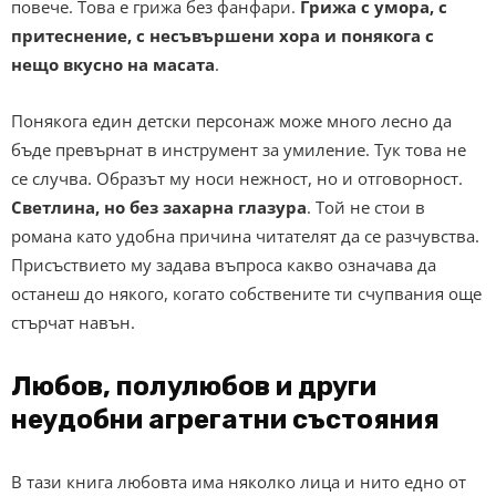
повече. Това е грижа без фанфари.
Грижа с умора, с
притеснение, с несъвършени хора и понякога с
нещо вкусно на масата
.
Понякога един детски персонаж може много лесно да
бъде превърнат в инструмент за умиление. Тук това не
се случва. Образът му носи нежност, но и отговорност.
Светлина, но без захарна глазура
. Той не стои в
романа като удобна причина читателят да се разчувства.
Присъствието му задава въпроса какво означава да
останеш до някого, когато собствените ти счупвания още
стърчат навън.
Любов, полулюбов и други
неудобни агрегатни състояния
В тази книга любовта има няколко лица и нито едно от