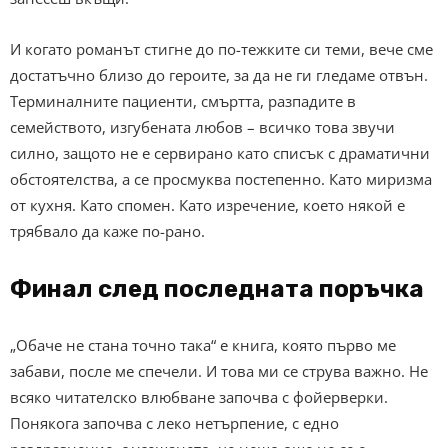
И когато романът стигне до по-тежките си теми, вече сме
достатъчно близо до героите, за да не ги гледаме отвън.
Терминалните пациенти, смъртта, разпадите в
семейството, изгубената любов – всичко това звучи
силно, защото не е сервирано като списък с драматични
обстоятелства, а се просмуква постепенно. Като миризма
от кухня. Като спомен. Като изречение, което някой е
трябвало да каже по-рано.
Финал след последната поръчка
„Обаче не стана точно така“ е книга, която първо ме
забави, после ме спечели. И това ми се струва важно. Не
всяко читателско влюбване започва с фойерверки.
Понякога започва с леко нетърпение, с едно