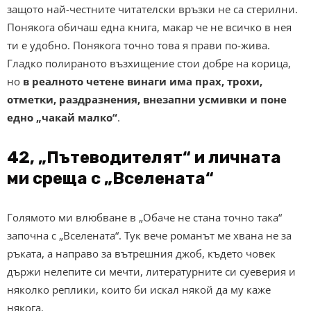
защото най-честните читателски връзки не са стерилни.
Понякога обичаш една книга, макар че не всичко в нея
ти е удобно. Понякога точно това я прави по-жива.
Гладко полираното възхищение стои добре на корица,
но
в реалното четене винаги има прах, трохи,
отметки, раздразнения, внезапни усмивки и поне
едно „чакай малко“
.
42, „Пътеводителят“ и личната
ми среща с „Вселената“
Голямото ми влюбване в „Обаче не стана точно така“
започна с „Вселената“. Тук вече романът ме хвана не за
ръката, а направо за вътрешния джоб, където човек
държи нелепите си мечти, литературните си суеверия и
няколко реплики, които би искал някой да му каже
някога.