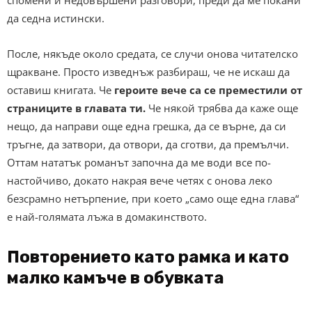
да седна истински.
После, някъде около средата, се случи онова читателско
щракване. Просто изведнъж разбираш, че не искаш да
оставиш книгата. Че
героите вече са се преместили от
страниците в главата ти.
Че някой трябва да каже още
нещо, да направи още една грешка, да се върне, да си
тръгне, да затвори, да отвори, да сготви, да премълчи.
Оттам нататък романът започна да ме води все по-
настойчиво, докато накрая вече четях с онова леко
безсрамно нетърпение, при което „само още една глава“
е най-голямата лъжа в домакинството.
Повторението като рамка и като
малко камъче в обувката