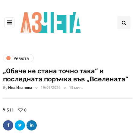
Ревюта
„Обаче не стана точно така“ и
последната поръчка във „Вселената“
By
Ива Иванова
19/06/2026
13 мин.
511
0