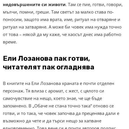
недовършените си животи
. Там се пие, готви, говори,
мълчи, помни, греши. Там светът за малко става по-
поносим, защото има врата, име, ритуал на отваряне и
ритуал на затваряне. А може би човек има нужда точно
от това – някой да му каже, че хаосът днес има работно
време.
Ели Лозанова пак готви,
читателят пак огладнява
В книгите на Ели Лозанова храната е почти отделен
персонаж. Тя влиза с аромат, с жест, с цялото си
самочувствие на нещо, което знае, че ще бъде
запомнено. В „Обаче не стана точно така“ отново се
готви, и то така, че човек започва да преценява дали е
възможно да чете и да търси нещо за хапване
едновременно. Това вече си е почти авторов подпис.