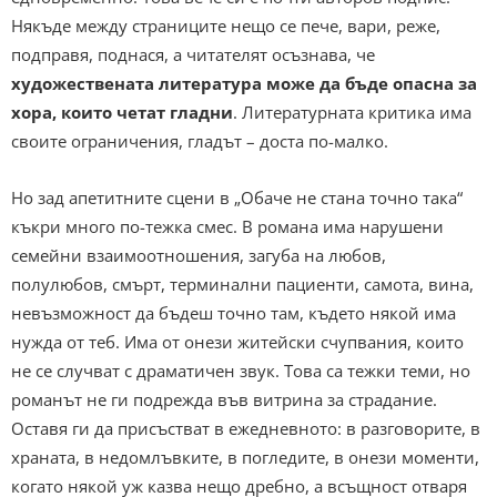
Някъде между страниците нещо се пече, вари, реже,
подправя, поднася, а читателят осъзнава, че
художествената литература може да бъде опасна за
хора, които четат гладни
. Литературната критика има
своите ограничения, гладът – доста по-малко.
Но зад апетитните сцени в „Обаче не стана точно така“
къкри много по-тежка смес. В романа има нарушени
семейни взаимоотношения, загуба на любов,
полулюбов, смърт, терминални пациенти, самота, вина,
невъзможност да бъдеш точно там, където някой има
нужда от теб. Има от онези житейски счупвания, които
не се случват с драматичен звук. Това са тежки теми, но
романът не ги подрежда във витрина за страдание.
Оставя ги да присъстват в ежедневното: в разговорите, в
храната, в недомлъвките, в погледите, в онези моменти,
когато някой уж казва нещо дребно, а всъщност отваря