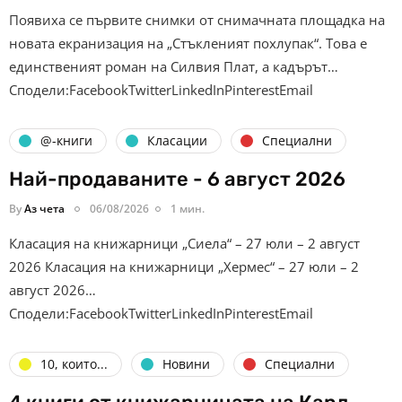
Появиха се първите снимки от снимачната площадка на
новата екранизация на „Стъкленият похлупак“. Това е
единственият роман на Силвия Плат, а кадърът…
Сподели:FacebookTwitterLinkedInPinterestEmail
@-книги
Класации
Специални
Най-продаваните - 6 август 2026
By
Аз чета
06/08/2026
1 мин.
Класация на книжарници „Сиела“ – 27 юли – 2 август
2026 Класация на книжарници „Хермес“ – 27 юли – 2
август 2026…
Сподели:FacebookTwitterLinkedInPinterestEmail
10, които...
Новини
Специални