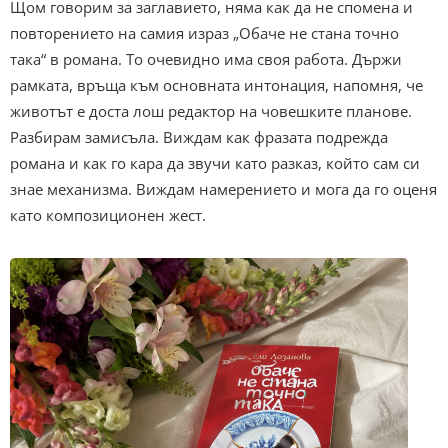
Щом говорим за заглавието, няма как да не спомена и
повторението на самия израз „Обаче не стана точно
така“ в романа. То очевидно има своя работа. Държи
рамката, връща към основната интонация, напомня, че
животът е доста лош редактор на човешките планове.
Разбирам замисъла. Виждам как фразата подрежда
романа и как го кара да звучи като разказ, който сам си
знае механизма. Виждам намерението и мога да го оценя
като композиционен жест.