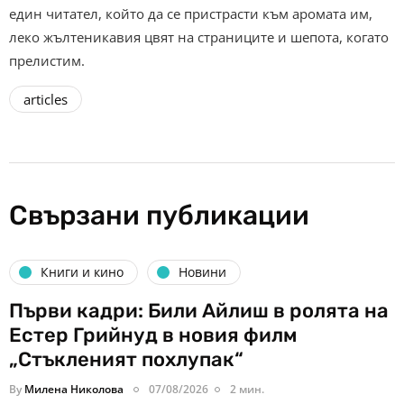
един читател, който да се пристрасти към аромата им,
леко жълтеникавия цвят на страниците и шепота, когато
прелистим.
articles
Свързани публикации
Книги и кино
Новини
Първи кадри: Били Айлиш в ролята на
Естер Грийнуд в новия филм
„Стъкленият похлупак“
By
Милена Николова
07/08/2026
2 мин.