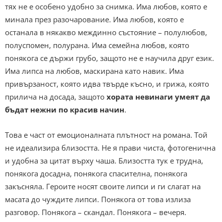
тях не е особено удобно за снимка. Има любов, която е
минала през разочарование. Има любов, която е
останала в някакво междинно състояние – полулюбов,
полуспомен, полурана. Има семейна любов, която
понякога се държи грубо, защото не е научила друг език.
Има липса на любов, маскирана като навик. Има
привързаност, която идва твърде късно, и грижа, която
прилича на досада, защото
хората невинаги умеят да
бъдат нежни по красив начин
.
Това е част от емоционалната плътност на романа. Той
не идеализира близостта. Не я прави чиста, фотогенична
и удобна за цитат върху чаша. Близостта тук е трудна,
понякога досадна, понякога спасителна, понякога
закъсняла. Героите носят своите липси и ги слагат на
масата до чуждите липси. Понякога от това излиза
разговор. Понякога – скандал. Понякога – вечеря.