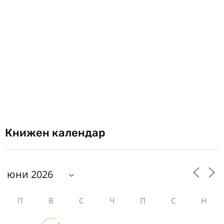
Книжен календар
П
В
С
Ч
П
С
Н