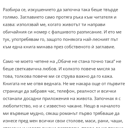
Разбира се, изкушението да започна така беше твърде
голямо. Заглавието само протяга ръка към читателя и
казва: използвай ме, когато животът ти направи
обичайния си номер с фалшивото разписание. И ето ме
тук, употребявам го, защото понякога най-лесният път
към една книга минава през собственото ѝ заглавие.
Само че моето четене на „Обаче не стана точно така“ не
беше светкавична любов. И колкото повече мисля за
това, толкова повече ми се струва важно да го кажа.
Книгата не ме отвя веднага. Не ме накара още от първите
страници да забравя час, телефон, реалност и всички
останали досадни приложения на живота. Започнах я с
любопитство, но и с известно чакане. Нещо в началото
ми вървеше мудно, сякаш романът първо трябваше да
изнесе пред мен всички свои столове, маси, рани, чаши,
спомени и недовършени разговори, преди да ме покани