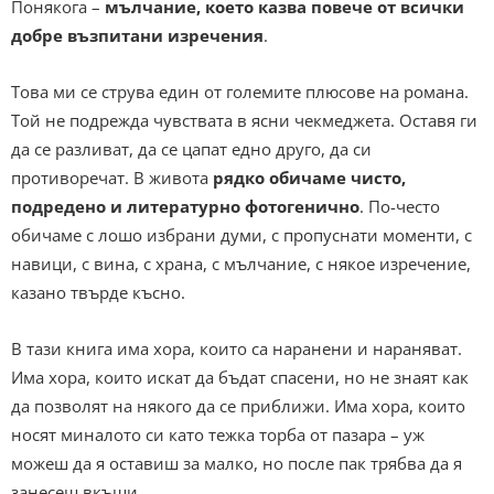
Понякога –
мълчание, което казва повече от всички
добре възпитани изречения
.
Това ми се струва един от големите плюсове на романа.
Той не подрежда чувствата в ясни чекмеджета. Оставя ги
да се разливат, да се цапат едно друго, да си
противоречат. В живота
рядко обичаме чисто,
подредено и литературно фотогенично
. По-често
обичаме с лошо избрани думи, с пропуснати моменти, с
навици, с вина, с храна, с мълчание, с някое изречение,
казано твърде късно.
В тази книга има хора, които са наранени и нараняват.
Има хора, които искат да бъдат спасени, но не знаят как
да позволят на някого да се приближи. Има хора, които
носят миналото си като тежка торба от пазара – уж
можеш да я оставиш за малко, но после пак трябва да я
занесеш вкъщи.