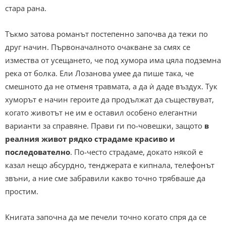
стара рана.
Тъкмо затова романът постепенно започва да тежи по
друг начин. Първоначалното очакване за смях се
измества от усещането, че под хумора има цяла подземна
река от болка. Ели Лозанова умее да пише така, че
смешното да не отменя травмата, а да ѝ даде въздух. Тук
хуморът е начин героите да продължат да съществуват,
когато животът не им е оставил особено елегантни
варианти за справяне. Прави ги по-човешки, защото
в
реалния живот рядко страдаме красиво и
последователно
. По-често страдаме, докато някой е
казал нещо абсурдно, тенджерата е кипнала, телефонът
звъни, а ние сме забравили какво точно трябваше да
простим.
Книгата започна да ме печели точно когато спря да се