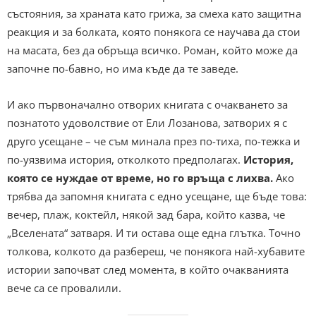
състояния, за храната като грижа, за смеха като защитна
реакция и за болката, която понякога се научава да стои
на масата, без да обръща всичко. Роман, който може да
започне по-бавно, но има къде да те заведе.
И ако първоначално отворих книгата с очакването за
познатото удоволствие от Ели Лозанова, затворих я с
друго усещане – че съм минала през по-тиха, по-тежка и
по-уязвима история, отколкото предполагах.
История,
която се нуждае от време, но го връща с лихва.
Ако
трябва да запомня книгата с едно усещане, ще бъде това:
вечер, плаж, коктейл, някой зад бара, който казва, че
„Вселената“ затваря. И ти остава още една глътка. Точно
толкова, колкото да разбереш, че понякога най-хубавите
истории започват след момента, в който очакванията
вече са се провалили.