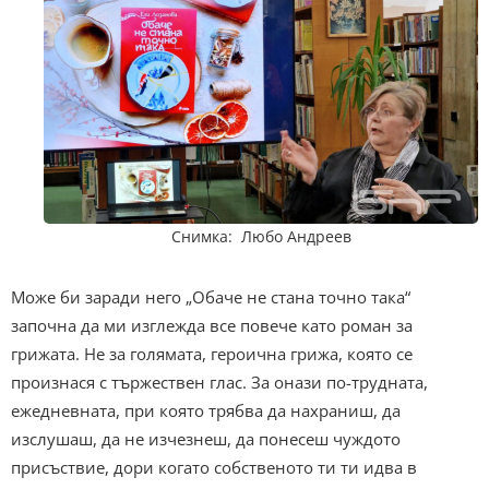
Снимка: Любо Андреев
Може би заради него „Обаче не стана точно така“
започна да ми изглежда все повече като роман за
грижата. Не за голямата, героична грижа, която се
произнася с тържествен глас. За онази по-трудната,
ежедневната, при която трябва да нахраниш, да
изслушаш, да не изчезнеш, да понесеш чуждото
присъствие, дори когато собственото ти ти идва в