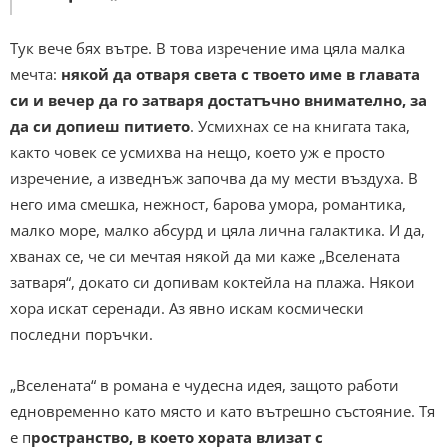
Тук вече бях вътре. В това изречение има цяла малка
мечта:
някой да отваря света с твоето име в главата
си и вечер да го затваря достатъчно внимателно, за
да си допиеш питието
. Усмихнах се на книгата така,
както човек се усмихва на нещо, което уж е просто
изречение, а изведнъж започва да му мести въздуха. В
него има смешка, нежност, барова умора, романтика,
малко море, малко абсурд и цяла лична галактика. И да,
хванах се, че си мечтая някой да ми каже „Вселената
затваря“, докато си допивам коктейла на плажа. Някои
хора искат серенади. Аз явно искам космически
последни поръчки.
„Вселената“ в романа е чудесна идея, защото работи
едновременно като място и като вътрешно състояние. Тя
е п
ространство, в което хората влизат с