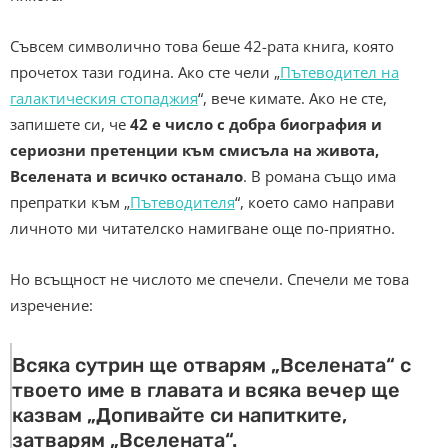
Съвсем символично това беше 42-рата книга, която
прочетох тази година. Ако сте чели „
Пътеводител на
галактическия стопаджия
“, вече кимате. Ако не сте,
запишете си, че
42 е число с добра биография и
сериозни претенции към смисъла на живота,
Вселената и всичко останало
. В романа също има
препратки към „
Пътеводителя
“, което само направи
личното ми читателско намигване още по-приятно.
Но всъщност не числото ме спечели. Спечели ме това
изречение:
Всяка сутрин ще отварям „Вселената“ с
твоето име в главата и всяка вечер ще
казвам „Допивайте си напитките,
затварям „Вселената“.