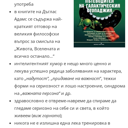
употреба
в книгите на Дъглас
Адамс се съдържа най-
краткият отговор на
великия философски
въпрос за смисъла на
„Живота, Вселената и
всичко останало…“
интелигентният хумор е нещо много ценно и
лекува успешно редица заболявания на характера,
като
„надутост“, „придаване на важност
“, тежки
форми на сериозност и лошо настроение, синдрома
на
„важната персона“
и др.
здравословно е отвреме-навреме да спираме да
гледаме сериозно на себе си и света, в който
живеем (
виж горното
);
никога не е излишна една лека тренировка в