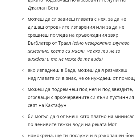
Джаглан Бета
можеш да си завиеш главата с нея, за да не
дишаш отровните изпарения или за да не
срещнеш погледа на кръвожадния звяр
Бъгблатер от Траал
(едно невероятно глупаво
животно, което си мисли, че ако ти не го
виждаш и то не може да те види)
ако изпаднеш в беда, можеш да я размахаш
над главата си в знак, че се нуждаеш от помощ
можеш да подремнеш под нея и под звездите,
огряващи с яркочервените си лъчи пустинния
свят на Кактафун
би могъл да я опънеш като платно на минисал
по ленивите тежки води на реката Мот
намокрена, ще ти послужи и в ръкопашен бой