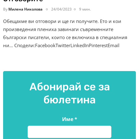
By
Милена Николова
24/04/2023
9 мин.
Обещахме ви отговори и ще ги получите. Ето и кои
произведения плениха завинаги съвременните
български писатели, които се включиха в специалния
ни… Сподели:FacebookTwitterLinkedInPinterestEmail
Абонирай се за
бюлетина
Име
*