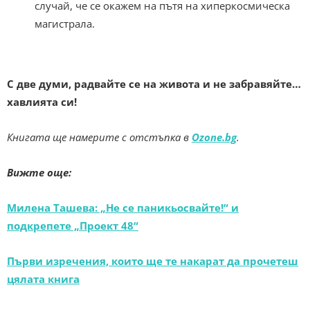
случай, че се окажем на пътя на хиперкосмическа
магистрала.
С две думи, радвайте се на живота и не забравяйте…
хавлията си!
Книгата ще намерите с отстъпка в
Ozone.bg
.
Вижте още:
Милена Ташева: „Не се паникьосвайте!“ и
подкрепете „Проект 48“
Първи изречения, които ще те накарат да прочетеш
цялата книга