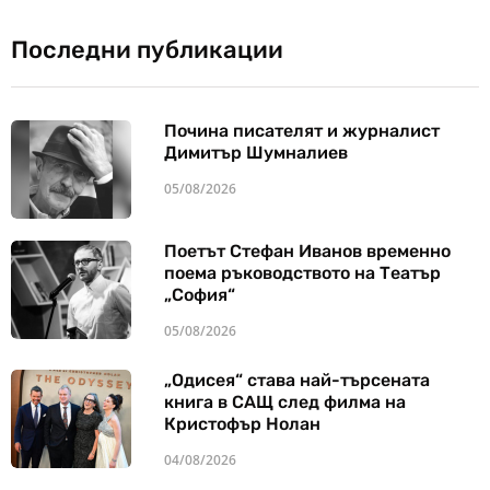
Последни публикации
Почина писателят и журналист
Димитър Шумналиев
05/08/2026
Поетът Стефан Иванов временно
поема ръководството на Театър
„София“
05/08/2026
„Одисея“ става най-търсената
книга в САЩ след филма на
Кристофър Нолан
04/08/2026