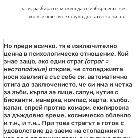
и, разбира се, можеш да се избършеш с нея,
ако все още ти се струва достатъчно чиста.
Но преди всичко, тя е изключително
ценна в психологическо отношение. Кой
знае защо, ако един страг
(страг =
нестопаджия)
открие, че стопаджията
носи хавлията със себе си, автоматично
стига до заключението, че си има и четка
за зъби, кърпа за лице, сапун, кутия с
бисквити, манерка, компас, карта, кълбо,
капан, спрей против комари, екипировка
за дъждовно време, космическо облекло
и т.н., и т.н… При това страгът е готов с
удоволствие да заеме на стопаджията