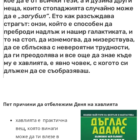
кое да е от всички тези, а и дузина други
неща, които стопаджията случайно може
да е
„загубил“
. Ето как разсъждава
страгът: онзи, който е способен да
преброди надлъж и нашир галактиката, и
то на стоп, да изнемогва, да мизерствува,
да се сблъсква с невероятни трудности,
да ги преодолява и все още да знае къде
му е хавлията, е явно човек, с когото си
длъжен да се съобразяваш.
Пет причини да отбележим Деня на хавлията
хавлията е практична
вещ, която винаги
може да ти влезе в