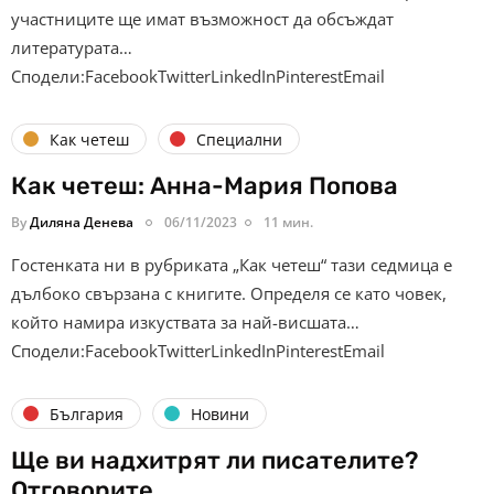
участниците ще имат възможност да обсъждат
литературата…
Сподели:FacebookTwitterLinkedInPinterestEmail
Как четеш
Специални
Как четеш: Анна-Мария Попова
By
Диляна Денева
06/11/2023
11 мин.
Гостенката ни в рубриката „Как четеш“ тази седмица е
дълбоко свързана с книгите. Определя се като човек,
който намира изкуствата за най-висшата…
Сподели:FacebookTwitterLinkedInPinterestEmail
България
Новини
Ще ви надхитрят ли писателите?
Отговорите