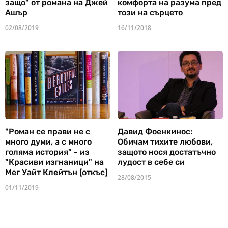
защо" от романа на Джей
комфорта на разума пред
Ашър
този на сърцето
02/08/2019
16/11/2018
"Роман се прави не с
Давид Фоенкинос:
много думи, а с много
Обичам тихите любови,
голяма история" - из
защото нося достатъчно
"Красиви изгнаници" на
лудост в себе си
Мег Уайт Клейтън [откъс]
28/08/2015
01/11/2019