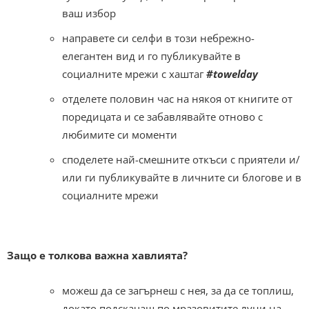
ваш избор
направете си селфи в този небрежно-
елегантен вид и го публикувайте в
социалните мрежи с хаштаг
#towelday
отделете половин час на някоя от книгите от
поредицата и се забавлявайте отново с
любимите си моменти
споделете най-смешните откъси с приятели и/
или ги публикувайте в личните си блогове и в
социалните мрежи
Защо е толкова важна хавлията?
можеш да се загърнеш с нея, за да се топлиш,
докато подскачаш по мразовитите луни на