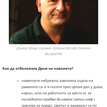
Дъглас Адамс (снимка: Eamonn Mccabe Eamonn
Mccabe/PR)
Как да отбележим Деня на хавлията?
наметнете небрежно хавлиена кърпа на
раменете си и я носете през целия ден у дома,
навън, или на работното си място
(е, за
последното трябва да имате готин шеф с
чувство за хумор)
. Цветът и размерът са по