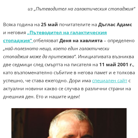
из „Пътеводител на галактическия стопаджия“
Всяка година на
25 май
почитателите на
Дъглас Адамс
и неговия
„Пътеводител на галактическия
стопаджия“
отбелязват
Деня на хавлията
– определено
„най-полезното нещо, което един галактически
стопаджия може да притежава“
. Инициативата възниква
две седмици след смъртта на писателя на
11 май 2001 г.
,
като възпоменателно събитие в негова памет и е толкова
успешно, че става ежегодно. Дори има
специален сайт
с
актуални новини какво се случва в различни страни на
днешния ден. Ето и нашите идеи!