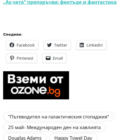
„Аз чета“ препоръчва: фентъзи и фантастика
Сподели:
Facebook
Twitter
LinkedIn
Pinterest
Email
"Пътеводител на галактическия стопаджия"
25 май- Международен ден на хавлията
Douglas Adams
Happy Towel Day