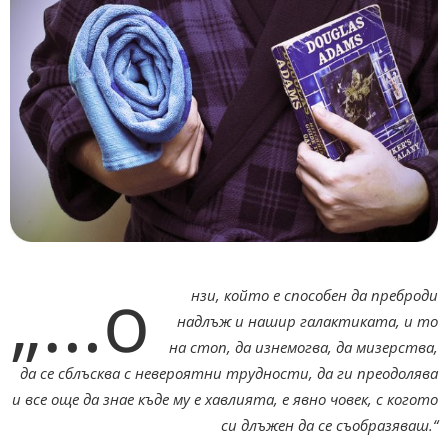
„…о
нзи, който е способен да преброди
надлъж и нашир галактиката, и то
на стоп, да изнемогва, да мизерства,
да се сблъсква с невероятни трудности, да ги преодолява
и все още да знае къде му е хавлията, е явно човек, с когото
си длъжен да се съобразяваш.“