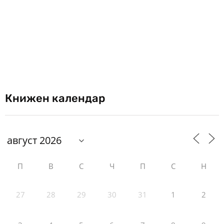
Книжен календар
П
В
С
Ч
П
С
Н
27
28
29
30
31
1
2