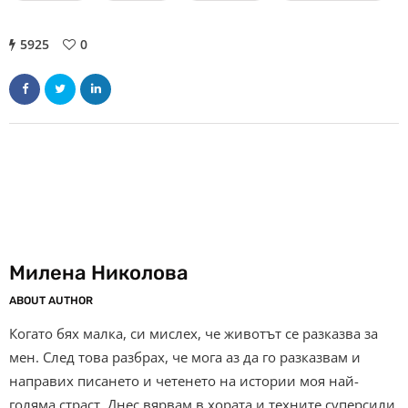
5925
0
Милена Николова
ABOUT AUTHOR
Когато бях малка, си мислех, че животът се разказва за
мен. След това разбрах, че мога аз да го разказвам и
направих писането и четенето на истории моя най-
голяма страст. Днес вярвам в хората и техните суперсили.