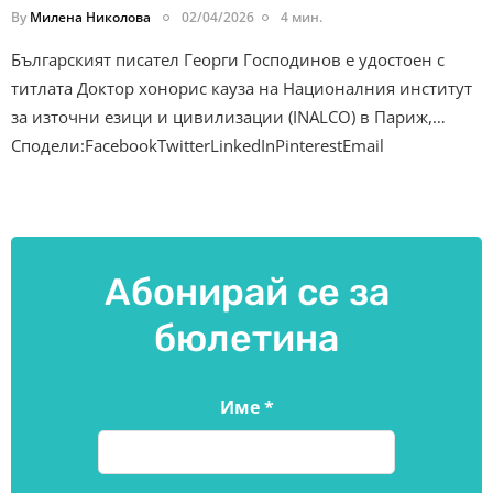
By
Милена Николова
02/04/2026
4 мин.
Българският писател Георги Господинов е удостоен с
титлата Доктор хонорис кауза на Националния институт
за източни езици и цивилизации (INALCO) в Париж,…
Сподели:FacebookTwitterLinkedInPinterestEmail
Абонирай се за
бюлетина
Име
*