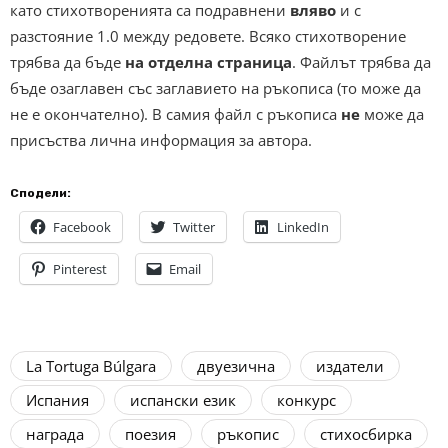
като стихотворенията са подравнени
вляво
и с
разстояние 1.0 между редовете. Всяко стихотворение
трябва да бъде
на отделна страница
. Файлът трябва да
бъде озаглавен със заглавието на ръкописа (то може да
не е окончателно). В самия файл с ръкописа
не
може да
присъства лична информация за автора.
Сподели:
Facebook
Twitter
LinkedIn
Pinterest
Email
La Tortuga Búlgara
двуезична
издатели
Испания
испански език
конкурс
награда
поезия
ръкопис
стихосбирка