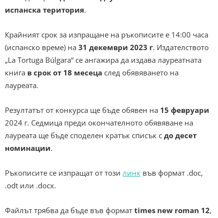
испанска територия
.
Крайният срок за изпращане на ръкописите е 14:00 часа
(испанско време) на
31 декември 2023 г
. Издателството
„La Tortuga Búlgara“ се ангажира да издава лауреатната
книга
в срок от 18 месеца
след обявяването на
лауреата.
Резултатът от конкурса ще бъде обявен на
15 февруари
2024 г. Седмица преди окончателното обявяване на
лауреата ще бъде споделен кратък списък с
до десет
номинации
.
Ръкописите се изпращат от този
линк
във формат .doc,
.odt или .docx.
Файлът трябва да бъде във формат
times new roman 12
,