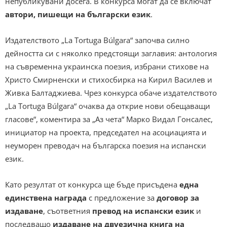
непубликувани досега. В конкурса могат да се включат
автори, пишещи на български език
.
Издателството „La Tortuga Búlgara“ започва силно
дейността си с няколко предстоящи заглавия: антология
на съвременна украинска поезия, избрани стихове на
Христо Смирненски и стихосбирка на Кирил Василев и
Живка Балтаджиева. Чрез конкурса обаче издателството
„La Tortuga Búlgara“ очаква да открие нови обещаващи
гласове“, коментира за „Аз чета“ Марко Видал Гонсалес,
инициатор на проекта, председател на асоциацията и
неуморен преводач на българска поезия на испански
език.
Като резултат от конкурса ще бъде присъдена
една
единствена награда
с предложение за
договор за
издаване
, съответния
превод на испански език
и
последващо
издаване на двуезична книга на