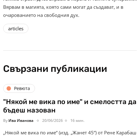
Вярвам в магията, която сами могат да създават, и в
очарованието на свободния дух.
articles
Свързани публикации
Ревюта
"Някой ме вика по име" и смелостта да
бъдеш назован
By
Ива Иванова
20/06/2026
16 мин.
„Някой ме вика по име“ (изд. „Жанет 45“) от Рене Карабаш