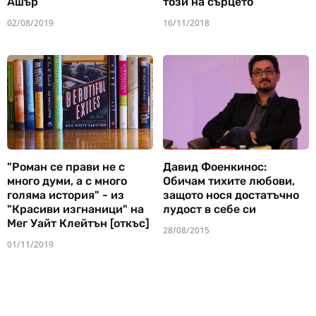
Ашър
този на сърцето
02/08/2019
16/11/2018
"Роман се прави не с
Давид Фоенкинос:
много думи, а с много
Обичам тихите любови,
голяма история" - из
защото нося достатъчно
"Красиви изгнаници" на
лудост в себе си
Мег Уайт Клейтън [откъс]
28/08/2015
01/11/2019