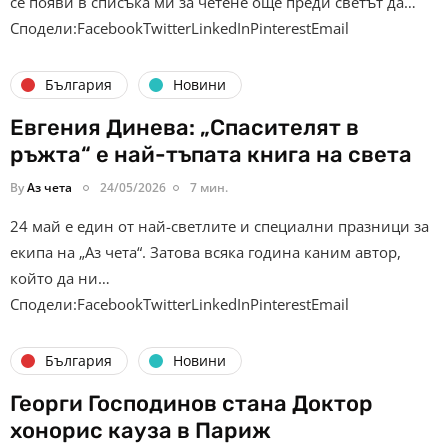
се появи в списъка ми за четене още преди светът да…
Сподели:FacebookTwitterLinkedInPinterestEmail
България
Новини
Евгения Динева: „Спасителят в
ръжта“ е най-тъпата книга на света
By
Аз чета
24/05/2026
7 мин.
24 май е един от най-светлите и специални празници за
екипа на „Аз чета“. Затова всяка година каним автор,
който да ни…
Сподели:FacebookTwitterLinkedInPinterestEmail
България
Новини
Георги Господинов стана Доктор
хонорис кауза в Париж