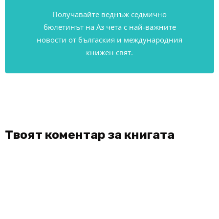
Получавайте веднъж седмично
бюлетинът на Аз чета с най-важните
новости от бългаския и международния
книжен свят.
Твоят коментар за книгата