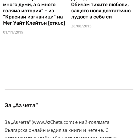
много думи, а с много
Обичам тихите любови,
голяма история" - из
защото нося достатъчно
"Красиви изгнаници" на
лудост в себе си
Мег Уайт Клейтън [откъс]
28/08/2015
01/11/2019
За „Аз чета“
За „Аз чета“ (www.AzCheta.com) е най-голямата
българска онлайн медия за книги и четене. С
изградената онлайн общност от няколко десетки