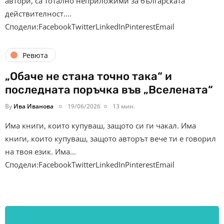
автори, са тотално неприложими за българската
действителност….
Сподели:FacebookTwitterLinkedInPinterestEmail
Ревюта
„Обаче не стана точно така“ и
последната поръчка във „Вселената“
By
Ива Иванова
19/06/2026
13 мин.
Има книги, които купуваш, защото си ги чакал. Има
книги, които купуваш, защото авторът вече ти е говорил
на твоя език. Има…
Сподели:FacebookTwitterLinkedInPinterestEmail