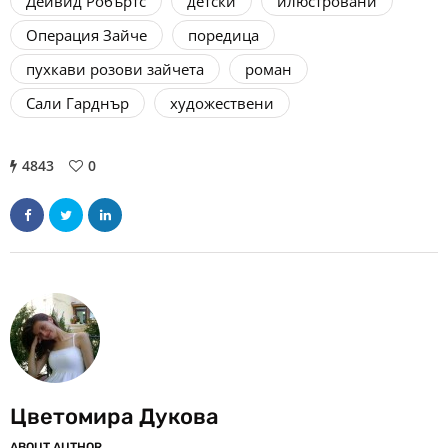
Дейвид Робъртс
детски
илюстровани
Операция Зайче
поредица
пухкави розови зайчета
роман
Сали Гарднър
художествени
4843
0
Цветомира Дукова
ABOUT AUTHOR