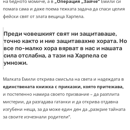
на бедното момиче, а в
„Операция „Зайче“
Емили си
помага сама и даже поема тежката задача да спаси целия
фейски свят от злата вещица Харпела.
Преди човешкият свят ни защитаваше,
точно както и ние защитавахме хората. Но
все по-малко хора вярват в нас и нашата
сила отслабна, а тази на Харпела се
умножи.
Малката Емили открива смисъла на света и надеждата в
единствената книжка с приказки, която притежава,
и постепенно намира своето призвание – да разплита
мистерии, да разгадава гатанки и да открива отдавна
изгубени неща, за да може един ден да „разкрие тайната
за своите изчезнали родители“.