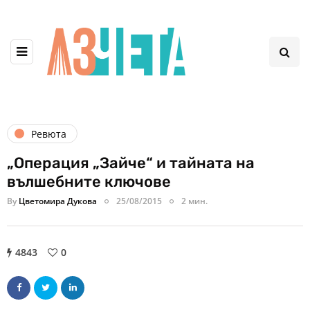
Ревюта
„Операция „Зайче“ и тайната на
вълшебните ключове
By
Цветомира Дукова
25/08/2015
2 мин.
4843
0