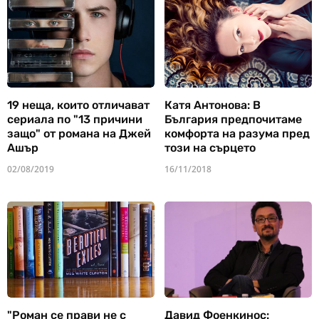
19 неща, които отличават
Катя Антонова: В
сериала по "13 причини
България предпочитаме
защо" от романа на Джей
комфорта на разума пред
Ашър
този на сърцето
02/08/2019
16/11/2018
"Роман се прави не с
Давид Фоенкинос: