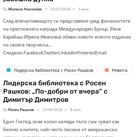
By
Милена Николова
02/07/2026
3 мин.
След впечатляващото си представяне сред финалистите
на престижната награда Международен Букър, Рене
Карабаш (Ирена Иванова) обяви новото есенно издание
на своята творческа…
Сподели:FacebookTwitterLinkedInPinterestEmail
Лидерска библиотека с Росен Рашков
Ревюта
Лидерска библиотека с Росен
Рашков: „По-добри от вчера“ с
Димитър Димитров
By
Росен Рашков
23/06/2026
8 мин.
Един Господ знае колко хиляди пъти съм чувал как
бизнес книгите, най-често писани от американски