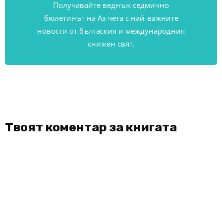
Получавайте веднъж седмично
бюлетинът на Аз чета с най-важните
новости от бългаския и международния
книжен свят.
Твоят коментар за книгата