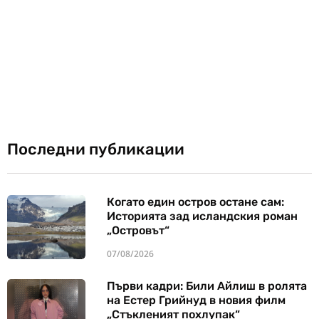
Последни публикации
Когато един остров остане сам:
Историята зад исландския роман
„Островът“
07/08/2026
Първи кадри: Били Айлиш в ролята
на Естер Грийнуд в новия филм
„Стъкленият похлупак“