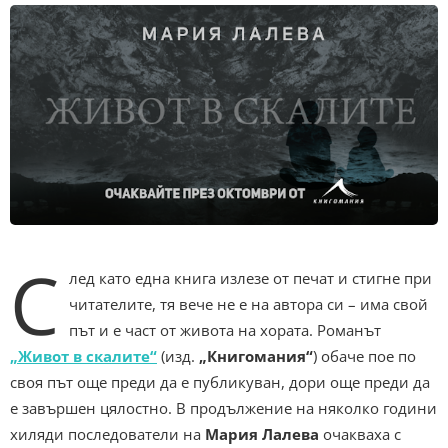
С
лед като една книга излезе от печат и стигне при
читателите, тя вече не е на автора си – има свой
път и е част от живота на хората. Романът
„Живот в скалите“
(изд.
„Книгомания“
) обаче пое по
своя път още преди да е публикуван, дори още преди да
е завършен цялостно. В продължение на няколко години
хиляди последователи на
Мария Лалева
очакваха с