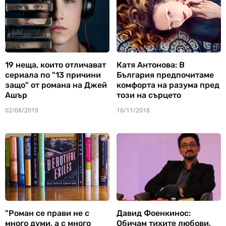
19 неща, които отличават
Катя Антонова: В
сериала по "13 причини
България предпочитаме
защо" от романа на Джей
комфорта на разума пред
Ашър
този на сърцето
02/08/2019
16/11/2018
"Роман се прави не с
Давид Фоенкинос:
много думи, а с много
Обичам тихите любови,