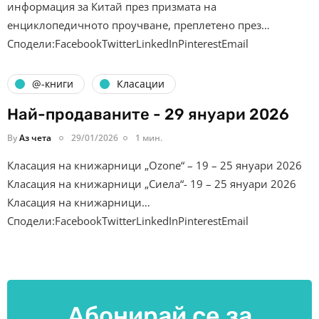
информация за Китай през призмата на
енциклопедичното проучване, преплетено през…
Сподели:FacebookTwitterLinkedInPinterestEmail
@-книги
Класации
Най-продаваните - 29 януари 2026
By
Аз чета
29/01/2026
1 мин.
Класация на книжарници „Ozone“ – 19 – 25 януари 2026
Класация на книжарници „Сиела“- 19 – 25 януари 2026
Класация на книжарници…
Сподели:FacebookTwitterLinkedInPinterestEmail
Абонирай се за