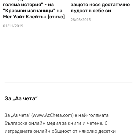
голяма история" - из
защото нося достатъчно
"Красиви изгнаници" на
лудост в себе си
Мег Уайт Клейтън [откъс]
28/08/2015
01/11/2019
За „Аз чета“
За „Аз чета“ (www.AzCheta.com) е най-голямата
българска онлайн медия за книги и четене. С
изградената онлайн общност от няколко десетки