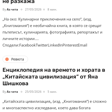
не разкажа
By
Аз чета
27/05/2026
8 мин.
„На око: Кулинарни приключения на село“, (изд.
„Книгомания“) е необичайна книга, в която се срещат
пътеписът, кулинарията, фотографията, репортажът и
личните истории….
Сподели:FacebookTwitterLinkedInPinterestEmail
Ревюта
Енциклопедия на времето и хората в
„Китайската цивилизация“ от Яна
Шишкова
By
Аз чета
25/05/2026
5 мин.
„Китайската цивилизация„ (изд. „Книгомания“) е сложно
и многоаспектно изследване, което дава богата