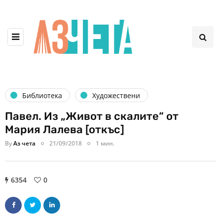
Библиотека
Художествени
Павел. Из „Живот в скалите“ от
Мария Лалева [откъс]
By
Аз чета
21/09/2018
1 мин.
6354
0