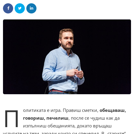
П
олитиката е игра. Правиш сметки,
обещаваш,
говориш, печелиш
, после се чудиш как да
изпълниш обещанията, докато връщаш
услугите на тези, заради които си спечелил. В „старите“