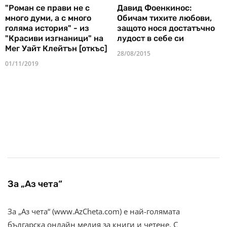
"Роман се прави не с
Давид Фоенкинос:
много думи, а с много
Обичам тихите любови,
голяма история" - из
защото нося достатъчно
"Красиви изгнаници" на
лудост в себе си
Мег Уайт Клейтън [откъс]
28/08/2015
01/11/2019
За „Аз чета“
За „Аз чета“ (www.AzCheta.com) е най-голямата
българска онлайн медия за книги и четене. С