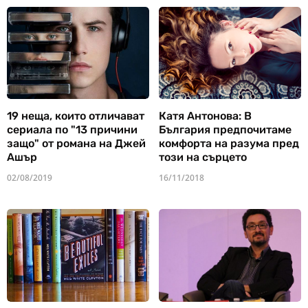
19 неща, които отличават
Катя Антонова: В
сериала по "13 причини
България предпочитаме
защо" от романа на Джей
комфорта на разума пред
Ашър
този на сърцето
02/08/2019
16/11/2018