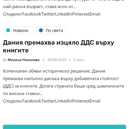
най-ранна възраст, става ясно от…
Сподели:FacebookTwitterLinkedInPinterestEmail
Новини
По света
Дания премахва изцяло ДДС върху
книгите
By
Милена Николова
25/08/2025
3 мин.
Копенхаген обяви историческо решение: Дания
премахва напълно данъка върху добавената стойност
(ДДС) за книгите. Досега страната беше сред шампионите
по високи ставки…
Сподели:FacebookTwitterLinkedInPinterestEmail