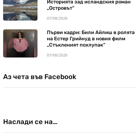
Историята зад исландския роман
„Островът“
07/08/2026
Първи кадри: Били Айлиш в ролята
на Естер Грийнуд в новия филм
„Стъкленият похлупак“
07/08/2026
Аз чета във Facebook
Наслади се на…