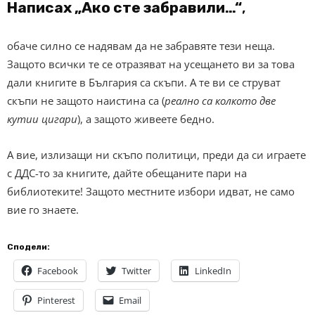
Написах „Ако сте забравили…“
,
обаче силно се надявам да не забравяте тези неща.
Защото всички те се отразяват на усещането ви за това
дали книгите в България са скъпи. А те ви се струват
скъпи не защото наистина са (
реално са колкото две
кутии цигари
), а защото живеете бедно.
А вие, излизащи ни скъпо политици, преди да си играете
с ДДС-то за книгите, дайте обещаните пари на
библиотеките! Защото местните избори идват, не само
вие го знаете.
Сподели:
Facebook
Twitter
LinkedIn
Pinterest
Email