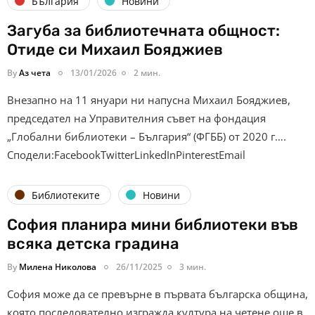
България
Новини
Загуба за библиотечната общност:
Отиде си Михаил Бояджиев
By
Аз чета
13/01/2026
2 мин.
Внезапно на 11 януари ни напусна Михаил Бояджиев,
председател на Управителния съвет на фондация
„Глобални библиотеки – България“ (ФГББ) от 2020 г….
Сподели:FacebookTwitterLinkedInPinterestEmail
Библиотеките
Новини
София планира мини библиотеки във
всяка детска градина
By
Милена Николова
26/11/2025
3 мин.
София може да се превърне в първата българска община,
която последователно изгражда култура на четене още в