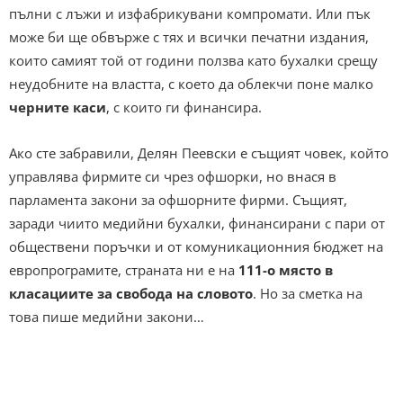
пълни с лъжи и изфабрикувани компромати. Или пък
може би ще обвърже с тях и всички печатни издания,
които самият той от години ползва като бухалки срещу
неудобните на властта, с което да облекчи поне малко
черните каси
, с които ги финансира.
Ако сте забравили, Делян Пеевски е същият човек, който
управлява фирмите си чрез офшорки, но внася в
парламента закони за офшорните фирми. Същият,
заради чиито медийни бухалки, финансирани с пари от
обществени поръчки и от комуникационния бюджет на
европрограмите, страната ни е на
111-о място в
класациите за свобода на словото
. Но за сметка на
това пише медийни закони…