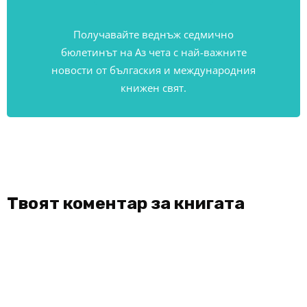
Получавайте веднъж седмично
бюлетинът на Аз чета с най-важните
новости от бългаския и международния
книжен свят.
Твоят коментар за книгата