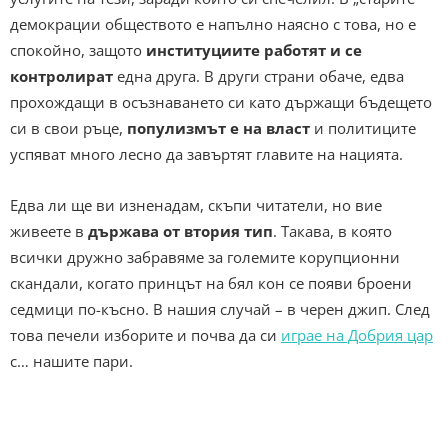
демокрации обществото е напълно наясно с това, но е
спокойно, защото
институциите работят и се
контролират
една друга. В други страни обаче, едва
прохождащи в осъзнаването си като държащи бъдещето
си в свои ръце,
популизмът е на власт
и политиците
успяват много лесно да завъртят главите на нацията.
Едва ли ще ви изненадам, скъпи читатели, но вие
живеете в
държава от втория тип
. Такава, в която
всички дружно забравяме за големите корупционни
скандали, когато принцът на бял кон се появи броени
седмици по-късно. В нашия случай – в черен джип. След
това печели изборите и почва да си
играе на Добрия цар
с… нашите пари.