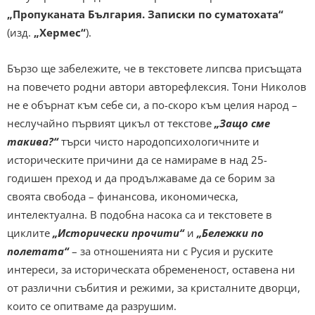
„Пропуканата България. Записки по суматохата“
(изд.
„Хермес“
).
Бързо ще забележите, че в текстовете липсва присъщата
на повечето родни автори авторефлексия. Тони Николов
не е обърнат към себе си, а по-скоро към целия народ –
неслучайно първият цикъл от текстове
„Защо сме
такива?“
търси чисто народопсихологичните и
историческите причини да се намираме в над 25-
годишен преход и да продължаваме да се борим за
своята свобода – финансова, икономическа,
интелектуална. В подобна насока са и текстовете в
циклите
„Исторически прочити“
и
„Бележки по
полетата“
– за отношенията ни с Русия и руските
интереси, за историческата обремененост, оставена ни
от различни събития и режими, за кристалните дворци,
които се опитваме да разрушим.