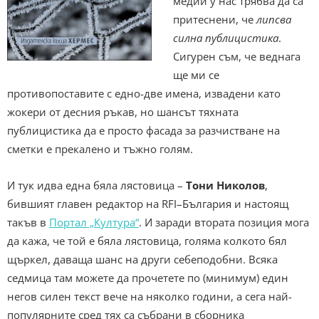
медии у нас трябва да са
притеснени, че
липсва
силна публицистика
.
Сигурен съм, че веднага
ще ми се
противопоставите с едно-две имена, извадени като
жокери от десния ръкав, но шансът тяхната
публицистика да е просто фасада за разчистване на
сметки е прекалено и тъжно голям.
И тук идва една бяла лястовица –
Тони Николов
,
бившият главен редактор на RFI–България и настоящ
такъв в
Портал „Култура“
. И заради втората позиция мога
да кажа, че той е бяла лястовица, голяма колкото бял
щъркел, даваща шанс на други себеподобни. Всяка
седмица там можете да прочетете по (минимум) един
негов силен текст вече на няколко години, а сега най-
популярните сред тях са събрани в сборника