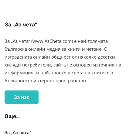
За „Аз чета“
За „Аз чета“ (www.AzCheta.com) е най-голямата
българска онлайн медия за книги и четене. С
изградената онлайн общност от няколко десетки
хиляди потребители, сайтът е основен източник на
информация за най-новото в света на книгите в
българското интернет пространство.
За нас
Още…
За „Аз чета“