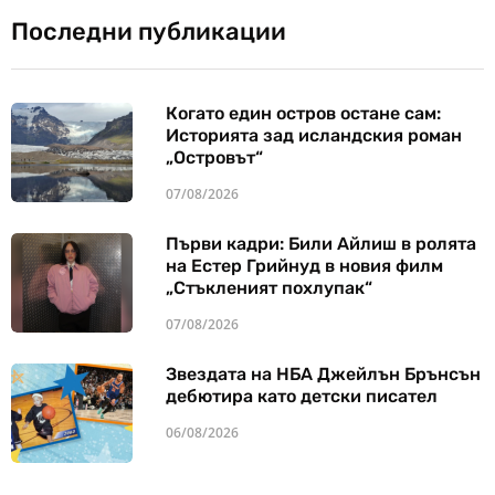
Последни публикации
Когато един остров остане сам:
Историята зад исландския роман
„Островът“
07/08/2026
Първи кадри: Били Айлиш в ролята
на Естер Грийнуд в новия филм
„Стъкленият похлупак“
07/08/2026
Звездата на НБА Джейлън Брънсън
дебютира като детски писател
06/08/2026