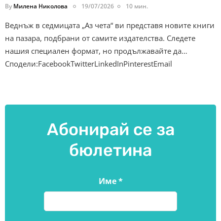
By
Милена Николова
19/07/2026
10 мин.
Веднъж в седмицата „Аз чета“ ви представя новите книги
на пазара, подбрани от самите издателства. Следете
нашия специален формат, но продължавайте да…
Сподели:FacebookTwitterLinkedInPinterestEmail
Абонирай се за
бюлетина
Име
*