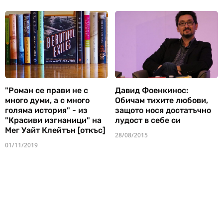
"Роман се прави не с
Давид Фоенкинос:
много думи, а с много
Обичам тихите любови,
голяма история" - из
защото нося достатъчно
"Красиви изгнаници" на
лудост в себе си
Мег Уайт Клейтън [откъс]
28/08/2015
01/11/2019