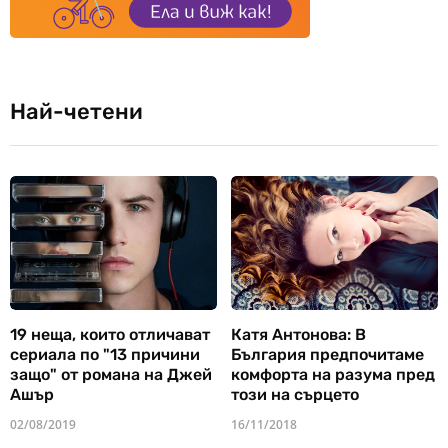
Най-четени
19 неща, които отличават
Катя Антонова: В
сериала по "13 причини
България предпочитаме
защо" от романа на Джей
комфорта на разума пред
Ашър
този на сърцето
02/08/2019
16/11/2018