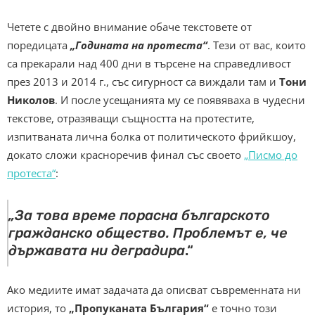
Четете с двойно внимание обаче текстовете от
поредицата
„Годината на протеста“
. Тези от вас, които
са прекарали над 400 дни в търсене на справедливост
през 2013 и 2014 г., със сигурност са виждали там и
Тони
Николов
. И после усещанията му се появяваха в чудесни
текстове, отразяващи същността на протестите,
изпитваната лична болка от политическото фрийкшоу,
докато сложи красноречив финал със своето
„Писмо до
протеста“
:
„За това време порасна българското
гражданско общество. Проблемът е, че
държавата ни деградира
.“
Ако медиите имат задачата да описват съвременната ни
история, то
„Пропуканата България“
е точно този