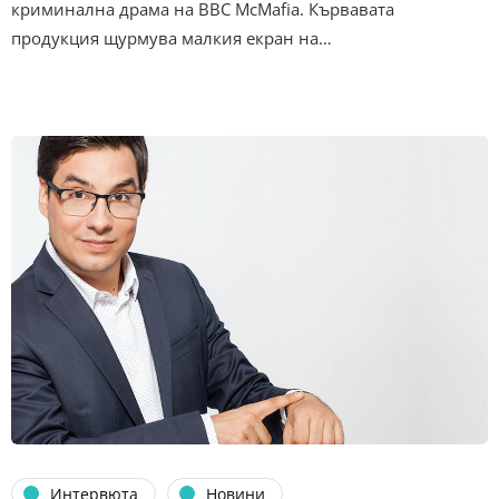
криминална драма на BBC McMafia. Кървавата
продукция щурмува малкия екран на…
Интервюта
Новини