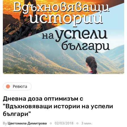
Ревюта
Дневна доза оптимизъм с
"Вдъхновяващи истории на успели
българи"
By
Цветомила Димитрова
02/03/2018
3 мин.