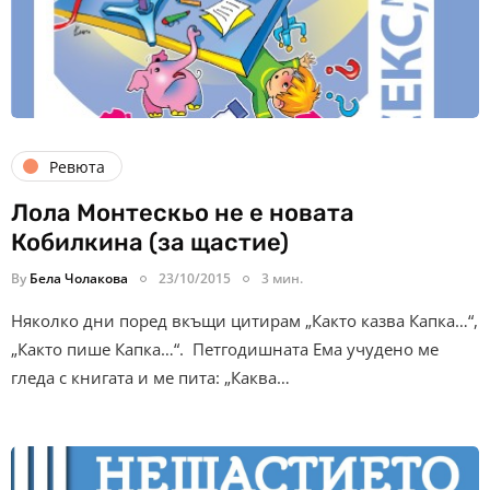
Ревюта
Лола Монтескьо не е новата
Кобилкина (за щастие)
By
Бела Чолакова
23/10/2015
3 мин.
Няколко дни поред вкъщи цитирам „Както казва Капка…“,
„Както пише Капка…“. Петгодишната Ема учудено ме
гледа с книгата и ме пита: „Каква…