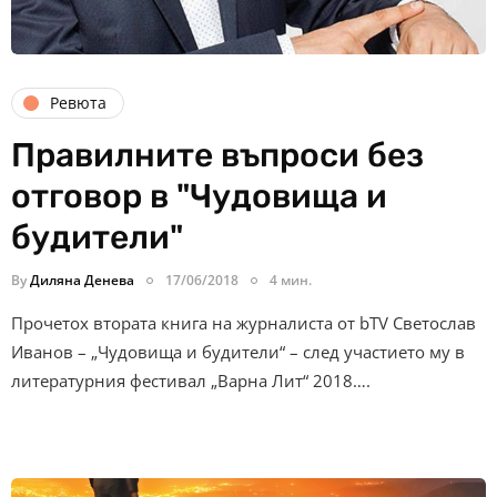
Ревюта
Правилните въпроси без
отговор в "Чудовища и
будители"
By
Диляна Денева
17/06/2018
4 мин.
Прочетох втората книга на журналиста от bTV Светослав
Иванов – „Чудовища и будители“ – след участието му в
литературния фестивал „Варна Лит“ 2018….