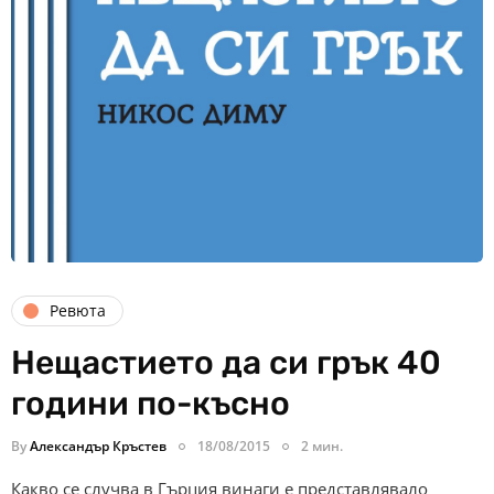
Ревюта
Нещастието да си грък 40
години по-късно
By
Александър Кръстев
18/08/2015
2 мин.
Какво се случва в Гърция винаги е представлявало