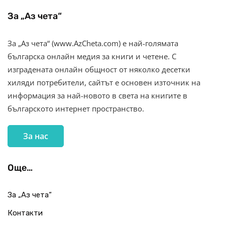
За „Аз чета“
За „Аз чета“ (www.AzCheta.com) е най-голямата
българска онлайн медия за книги и четене. С
изградената онлайн общност от няколко десетки
хиляди потребители, сайтът е основен източник на
информация за най-новото в света на книгите в
българското интернет пространство.
За нас
Още…
За „Аз чета“
Контакти