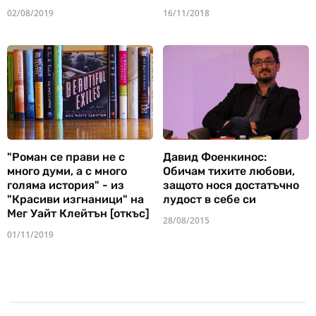
02/08/2019
16/11/2018
"Роман се прави не с
Давид Фоенкинос:
много думи, а с много
Обичам тихите любови,
голяма история" - из
защото нося достатъчно
"Красиви изгнаници" на
лудост в себе си
Мег Уайт Клейтън [откъс]
28/08/2015
01/11/2019