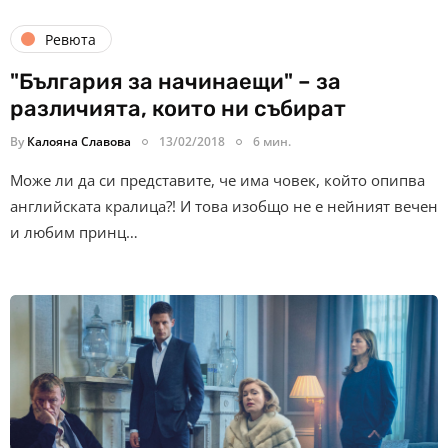
Ревюта
"България за начинаещи" – за
различията, които ни събират
By
Калояна Славова
13/02/2018
6 мин.
Може ли да си представите, че има човек, който опипва
английската кралица?! И това изобщо не е нейният вечен
и любим принц…