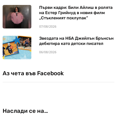
Първи кадри: Били Айлиш в ролята
на Естер Грийнуд в новия филм
„Стъкленият похлупак“
07/08/2026
Звездата на НБА Джейлън Брънсън
дебютира като детски писател
06/08/2026
Аз чета във Facebook
Наслади се на…