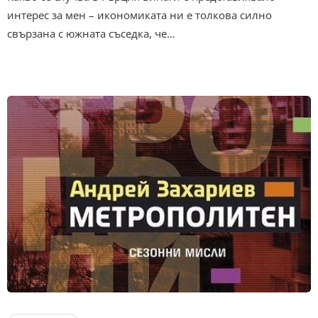
интерес за мен – икономиката ни е толкова силно
свързана с южната съседка, че…