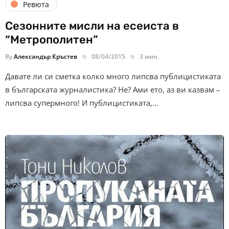
Ревюта
Сезонните мисли на есеиста в
“Метрополитен”
By
Александър Кръстев
08/04/2015
3 мин.
Давате ли си сметка колко много липсва публицистиката
в българската журналистика? Не? Ами ето, аз ви казвам –
липсва супермного! И публицистиката,…