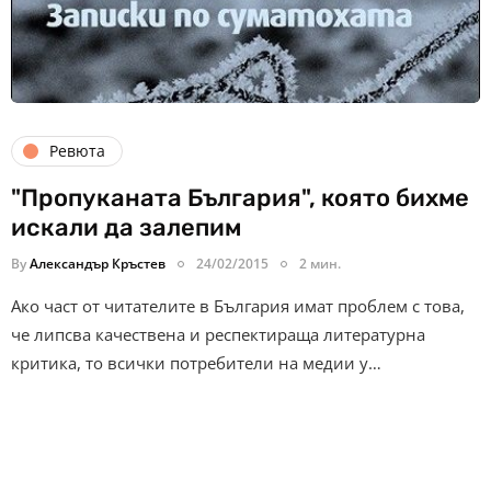
Ревюта
"Пропуканата България", която бихме
искали да залепим
By
Александър Кръстев
24/02/2015
2 мин.
Ако част от читателите в България имат проблем с това,
че липсва качествена и респектираща литературна
критика, то всички потребители на медии у…