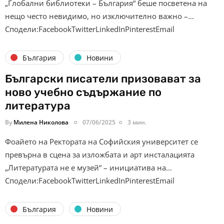
„Глобални библиотеки – България“ беше посветена на
нещо често невидимо, но изключително важно –…
Сподели:FacebookTwitterLinkedInPinterestEmail
България
Новини
Български писатели призовават за
ново учебно съдържание по
литература
By
Милена Николова
07/06/2025
3 мин.
Фоайето на Ректората на Софийския университет се
превърна в сцена за изложбата и арт инсталацията
„Литературата не е музей“ – инициатива на…
Сподели:FacebookTwitterLinkedInPinterestEmail
България
Новини