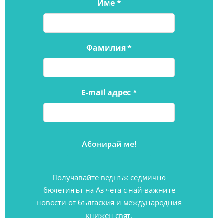
Име
*
Фамилия
*
E-mail адрес
*
Получавайте веднъж седмично
бюлетинът на Аз чета с най-важните
новости от бългаския и международния
книжен свят.