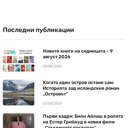
Последни публикации
Новите книги на седмицата - 9
август 2026
09/08/2026
Когато един остров остане сам:
Историята зад исландския роман
„Островът“
07/08/2026
Първи кадри: Били Айлиш в ролята
на Естер Грийнуд в новия филм
„Стъкленият похлупак“