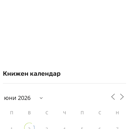
Книжен календар
П
В
С
Ч
П
С
Н
1
3
4
5
6
7