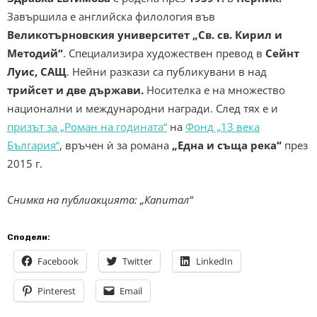
Завършила е английска филология във
Великотърновския университет „Св. св. Кирил и
Методий“
. Специализира художествен превод в
Сейнт
Луис, САЩ
. Нейни разкази са публикувани в над
трийсет и две държави.
Носителка е на множество
национални и международни награди. След тях е и
призът за „Роман на годината“
на
Фонд „13 века
България“
, връчен ѝ за романа
„Една и съща река“
през
2015 г.
Снимка на публиакцията: „Капитал“
Сподели:
Facebook
Twitter
LinkedIn
Pinterest
Email