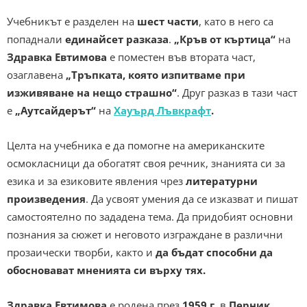
Учебникът е разделен на
шест части
, като в него са
попаднали
единайсет разказа
.
„Кръв от къртица“
на
Здравка Евтимова
е поместен във втората част,
озаглавена
„Тръпката, която изпитваме при
изживяване на нещо страшно“
. Друг разказ в тази част
е
„Аутсайдерът“
на
Хауърд Лъвкрафт
.
Целта на учебника е да помогне на американските
осмокласници да обогатят своя речник, знанията си за
езика и за езиковите явления чрез
литературни
произведения
. Да усвоят умения да се изказват и пишат
самостоятелно по зададена тема. Да придобият основни
познания за сюжет и неговото изграждане в различни
прозаически творби, както и
да бъдат способни да
обосновават мненията си върху тях.
Здравка Евтимова
е родена през
1959 г.
в
Перник.