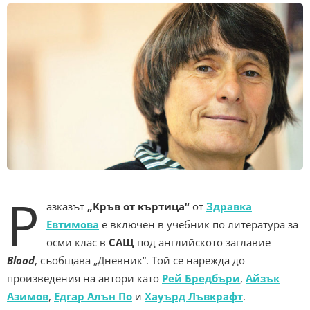
Р
азказът
„Кръв от къртица“
от
Здравка
Евтимова
е включен в учебник по литература за
осми клас в
САЩ
под английското заглавие
Blood
, съобщава „Дневник“. Той се нарежда до
произведения на автори като
Рей Бредбъри
,
Айзък
Азимов
,
Едгар Алън По
и
Хауърд Лъвкрафт
.