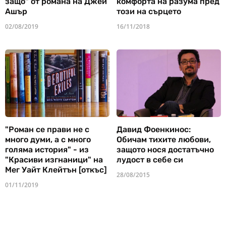
защо" от романа на Джей
комфорта на разума пред
Ашър
този на сърцето
02/08/2019
16/11/2018
"Роман се прави не с
Давид Фоенкинос:
много думи, а с много
Обичам тихите любови,
голяма история" - из
защото нося достатъчно
"Красиви изгнаници" на
лудост в себе си
Мег Уайт Клейтън [откъс]
28/08/2015
01/11/2019