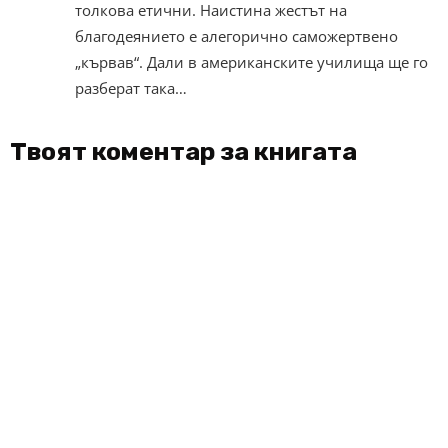
толкова етични. Наистина жестът на
благодеянието е алегорично саможертвено
„кървав“. Дали в американските училища ще го
разберат така…
Твоят коментар за книгата