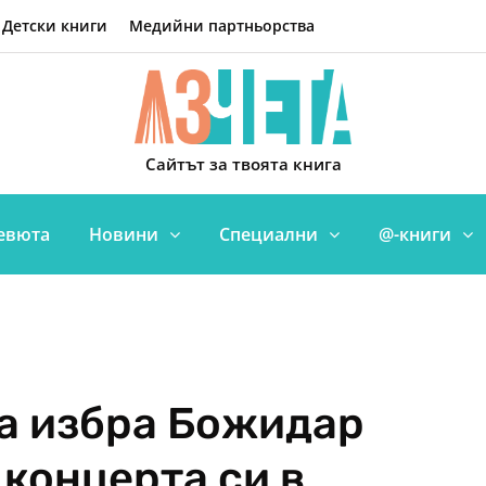
Детски книги
Медийни партньорства
Сайтът за твоята книга
евюта
Новини
Специални
@-книги
а избра Божидар
концерта си в