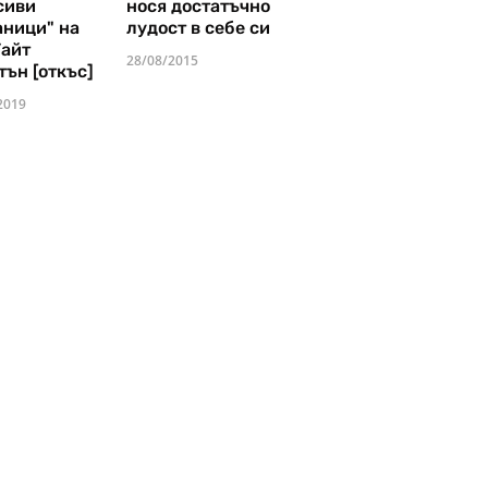
сиви
нося достатъчно
аници" на
лудост в себе си
Уайт
28/08/2015
тън [откъс]
2019