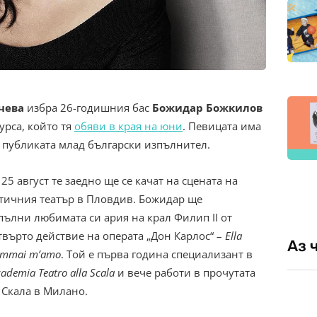
чева
избра 26-годишния бас
Божидар Божкилов
урса, който тя
обяви в края на юни
. Певицата има
 публиката млад български изпълнител.
 25 август те заедно ще се качат на сцената на
тичния театър в Пловдив. Божидар ще
пълни любимата си ария на крал Филип II от
твърто действие на операта „Дон Карлос“ –
Ella
Аз 
ammai m’amo
. Той е първа година специализант в
ademia Teatro alla Scala
и вече работи в прочутата
 Скала в Милано.