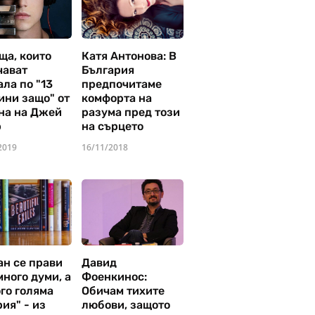
ща, които
Катя Антонова: В
чават
България
ла по "13
предпочитаме
ини защо" от
комфорта на
на на Джей
разума пред този
р
на сърцето
2019
16/11/2018
ан се прави
Давид
много думи, а
Фоенкинос:
го голяма
Обичам тихите
ия" - из
любови, защото