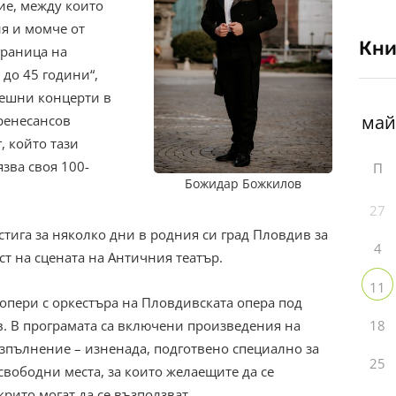
ие, между които
я и момче от
Кни
граница на
 до 45 години“,
пешни концерти в
 ренесансов
, който тази
зва своя 100-
П
Божидар Божкилов
27
тига за няколко дни в родния си град Пловдив за
4
ст на сцената на Античния театър.
11
опери с оркестъра на Пловдивската опера под
18
. В програмата са включени произведения на
изпълнение – изненада, подготвено специално за
25
свободни места, за които желаещите да се
крито могат да се възползват.