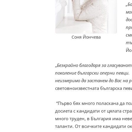
„Б
мо
до
пр
см
Соня Йончева
тъ
Йо
„
Безкрайно благодаря за гласувано
поколение български оперни певци.
неизмеримо да застанем до Вас на р
световноизвестната българска пев
“Първо бях много поласкана да по
досиета с кандидати от цялата стр
много труден, в България има нев
таланти. От всичките кандидати о