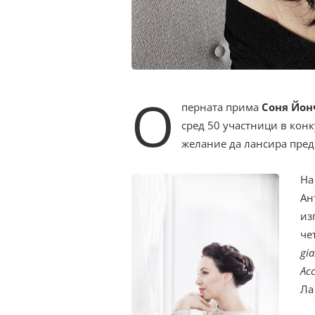
О
перната прима
Соня Йон
сред 50 участници в конк
желание да лансира пред
На
Ан
из
че
gi
Acc
Ла