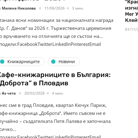
"Кра
изгн
y
Милена Николова
11/06/2026
3 мин.
Мег 
танаха ясни номинации за националната награда
Клей
Хр. Г. Данов“ за 2026 г. Тържествената церемония
01/11/
о връчването на отличията ще се състои на…
подели:FacebookTwitterLinkedInPinterestEmail
Книжарниците
Новини
Кафе-книжарниците в България:
„Доброта“ в Пловдив
y
Аз чета
20/02/2026
4 мин.
нес сме в град Пловдив, квартал Кючук Париж,
афе-книжарница „Доброта“. Името съвсем не е
лучайно – създателката Петя Лалева е започнала
сичко…
подели:FacebookTwitterLinkedInPinterestEmail