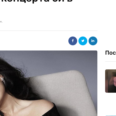
н.
Пос