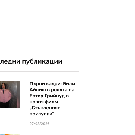
ледни публикации
Първи кадри: Били
Айлиш в ролята на
Естер Грийнуд в
новия филм
„Стъкленият
похлупак“
07/08/2026