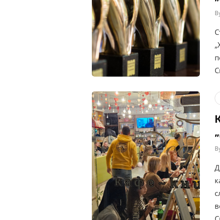
B
С
„
п
С
B
Д
к
с
в
С