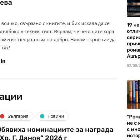
ева
всичко, свързано с книгите, и бих искала да се
19 не
дълбоко в техния свят. Вярвам, че четящите хора
отли
сериа
роменят нещата към по-добро. Нямам търпение да
прич
 тях!
рома
Ашъ
02/08/
кации
България
Новини
"Ром
не с 
Обявиха номинациите за награда
с мно
истор
Хр. Г. Данов“ 2026 г