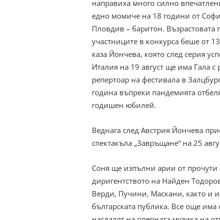
направиха много силно впечатлен
едно момиче на 18 години от Софи
Пловдив – баритон. Възрастовата 
участниците в конкурса беше от 13
каза Йончева, която след серия ус
Италия на 19 август ще има Гала с
репертоар на фестивала в Залцбург
година въпреки пандемията отбеля
годишен юбилей.
Веднага след Австрия Йончева прис
спектакъла „Завръщане“ на 25 авгу
Соня ще изпълни арии от прочути 
диригентството на Найден Тодоров
Верди, Пучини, Маскани, както и 
българската публика. Все още има 
насладят на оперната музика на от