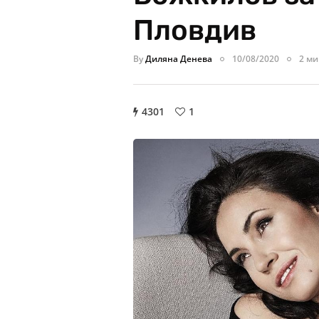
Пловдив
By
Диляна Денева
10/08/2020
2 ми
4301
1