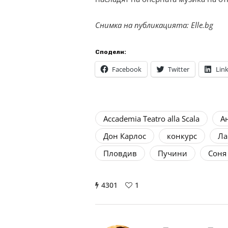
Снимка на публикацията: Elle.bg
Сподели:
Facebook
Twitter
Lin
Accademia Teatro alla Scala
А
Дон Карлос
конкурс
Ла
Пловдив
Пучини
Соня
4301
1