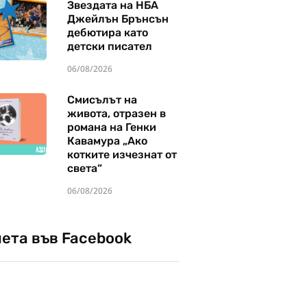
Звездата на НБА
Джейлън Брънсън
дебютира като
детски писател
06/08/2026
Смисълът на
живота, отразен в
романа на Генки
Кавамура „Ако
котките изчезнат от
света“
06/08/2026
чета във Facebook