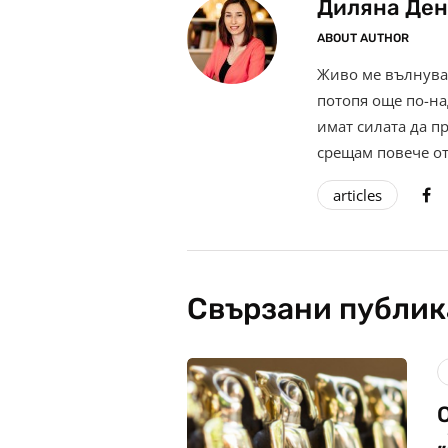
Диляна Ден
ABOUT AUTHOR
Живо ме вълнува 
потопя още по-на
имат силата да п
срещам повече от
articles
Свързани публи
„