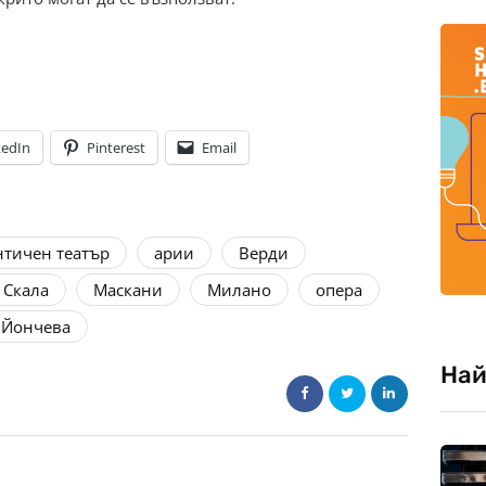
kedIn
Pinterest
Email
нтичен театър
арии
Верди
 Скала
Маскани
Милано
опера
 Йончева
Най