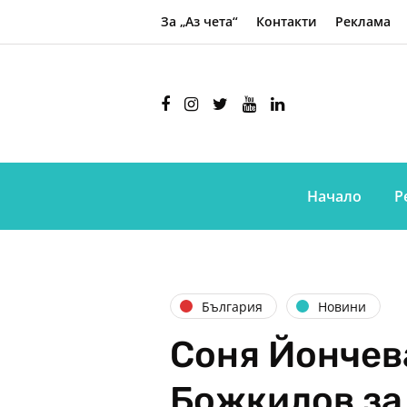
За „Аз чета“
Контакти
Реклама
Начало
Р
България
Новини
Соня Йончев
Божкилов за 