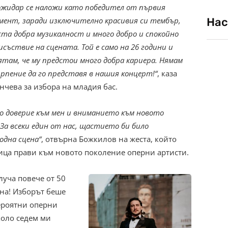
ожидар се наложи като победител от първия
мент, заради изключително красивия си тембър,
Нас
ста добра музикалност и много добро и спокойно
исъствие на сцената. Той е само на 26 години и
ятам, че му предстои много добра кариера. Нямам
рпение да го представя в нашия концерт!“
, каза
нчева за избора на младия бас.
то доверие към мен и вниманието към новото
 За всеки един от нас, щастието би било
одна сцена“
, отвърна Божкилов на жеста, който
ица прави към новото поколение оперни артисти.
луча повече от 50
ана! Изборът беше
ероятни оперни
коло седем ми