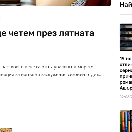
Най
ще четем през лятната
19 не
отли
вас, които вече са отпътували към морето,
сериа
инация за напълно заслужения сезонен отдих….
прич
рома
Ашъ
02/08/