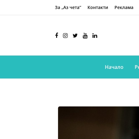
За „Аз чета“
Контакти
Реклама
Начало
Р