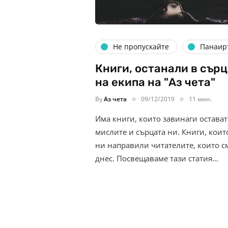
Не пропускайте
Панаир
Книги, останали в сър
на екипа на "Аз чета"
By
Аз чета
09/12/2019
11 мин.
Има книги, които завинаги остават
мислите и сърцата ни. Книги, коит
ни направили читателите, които с
днес. Посвещаваме тази статия…