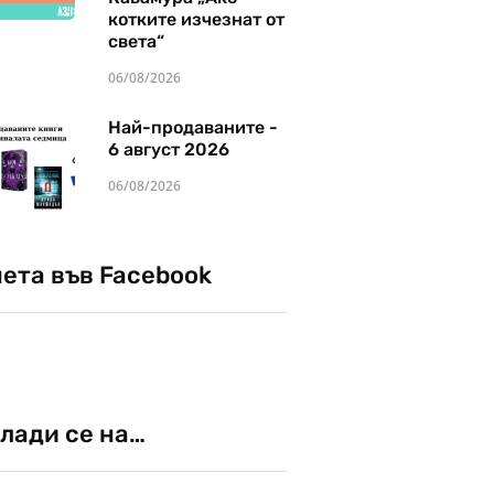
котките изчезнат от
света“
06/08/2026
Най-продаваните -
6 август 2026
06/08/2026
чета във Facebook
лади се на…