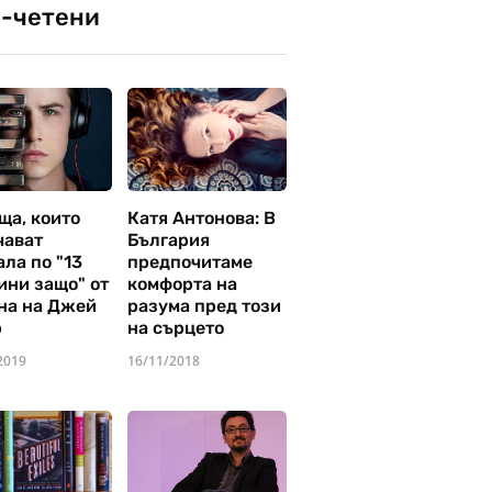
-четени
ща, които
Катя Антонова: В
чават
България
ла по "13
предпочитаме
ини защо" от
комфорта на
на на Джей
разума пред този
р
на сърцето
2019
16/11/2018