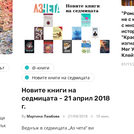
"Ром
не с 
с мно
истор
"Кра
изгн
Мег 
Клей
01/11/
ът
@-книги
Новите книги на седмицата
Новите книги на
седмицата - 21 април 2018
г.
By
Мартина Ламбова
21/04/2018
10 мин.
еща
пък
Веднъж в седмицата „Аз чета“ ви