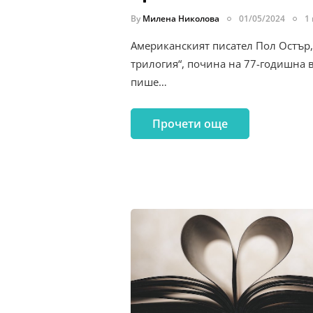
By
Милена Николова
01/05/2024
1
Американският писател Пол Остър,
трилогия“, почина на 77-годишна в
пише…
Прочети още