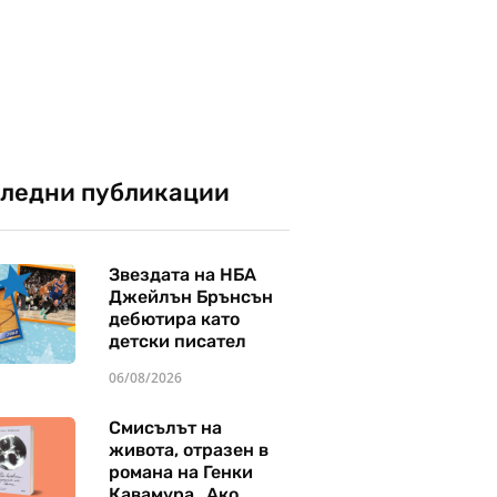
ледни публикации
Звездата на НБА
Джейлън Брънсън
дебютира като
детски писател
06/08/2026
Смисълът на
живота, отразен в
романа на Генки
Кавамура „Ако