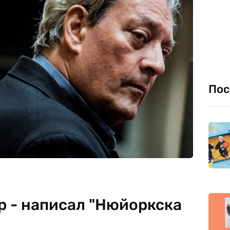
Пос
р - написал "Нюйоркска