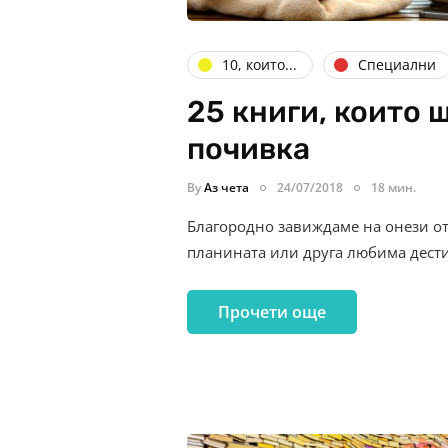
10, които...
Специални
25 книги, които 
почивка
By
Аз чета
24/07/2018
18 мин.
Благородно завиждаме на онези от 
планината или друга любима дест
Прочети още