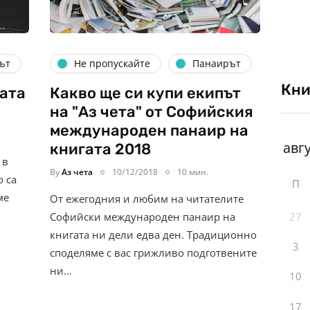
ът
Не пропускайте
Панаирът
Кни
цата
Какво ще си купи екипът
на "Аз чета" от Софийския
международен панаир на
книгата 2018
 в
By
Аз чета
10/12/2018
10 мин.
о са
П
ме
От ежегодния и любим на читателите
27
Софийски международен панаир на
книгата ни дели едва ден. Традиционно
3
споделяме с вас грижливо подготвените
ни…
10
17