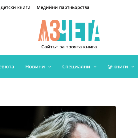
Детски книги
Медийни партньорства
Сайтът за твоята книга
евюта
Новини
Специални
@-книги