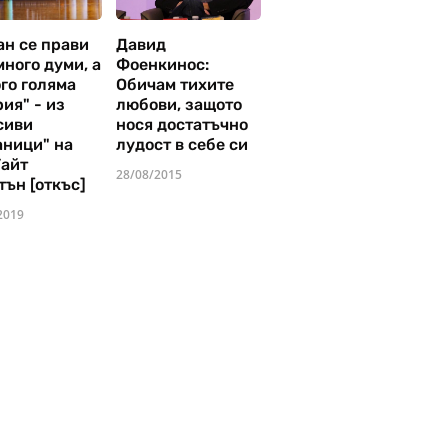
ан се прави
Давид
много думи, а
Фоенкинос:
го голяма
Обичам тихите
ия" - из
любови, защото
сиви
нося достатъчно
аници" на
лудост в себе си
Уайт
28/08/2015
тън [откъс]
2019