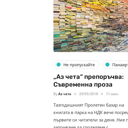
Не пропускайте
Панаир
„Аз чета“ препоръчва:
Съвременна проза
By
Аз чета
29/05/2018
11 мин.
Тазгодишният Пролетен базар на
книгата в парка на НДК вече поср
първите си читатели за деня. Ние 
започваме да споделяме с…