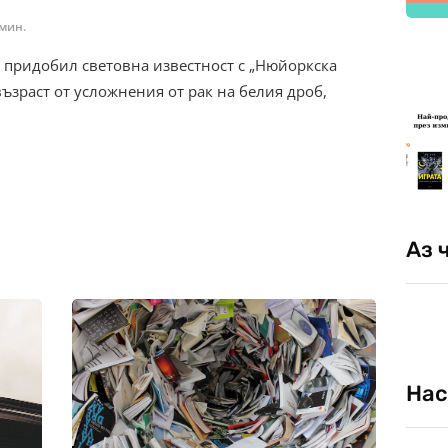
 мин.
 придобил световна известност с „Нюйоркска
ъзраст от усложнения от рак на белия дроб,
Аз 
Нас