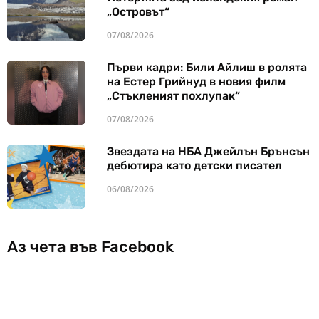
„Островът“
07/08/2026
Първи кадри: Били Айлиш в ролята
на Естер Грийнуд в новия филм
„Стъкленият похлупак“
07/08/2026
Звездата на НБА Джейлън Брънсън
дебютира като детски писател
06/08/2026
Аз чета във Facebook