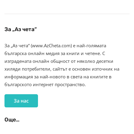
За „Аз чета“
За „Аз чета“ (www.AzCheta.com) е най-голямата
българска онлайн медия за книги и четене. С
изградената онлайн общност от няколко десетки
хиляди потребители, сайтът е основен източник на
информация за най-новото в света на книгите в
българското интернет пространство.
За нас
Още…