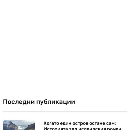
Последни публикации
Когато един остров остане сам:
Историята зад исландския роман