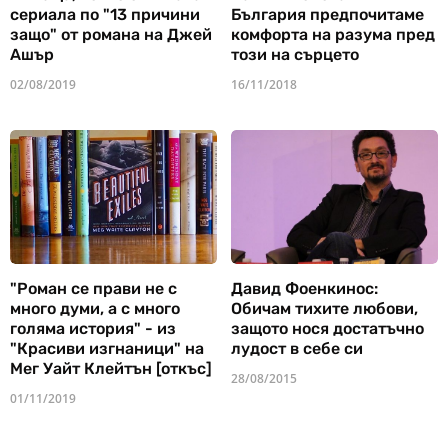
сериала по "13 причини
България предпочитаме
защо" от романа на Джей
комфорта на разума пред
Ашър
този на сърцето
02/08/2019
16/11/2018
"Роман се прави не с
Давид Фоенкинос:
много думи, а с много
Обичам тихите любови,
голяма история" - из
защото нося достатъчно
"Красиви изгнаници" на
лудост в себе си
Мег Уайт Клейтън [откъс]
28/08/2015
01/11/2019