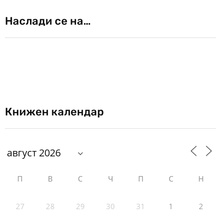
Наслади се на…
Книжен календар
П
В
С
Ч
П
С
Н
27
28
29
30
31
1
2