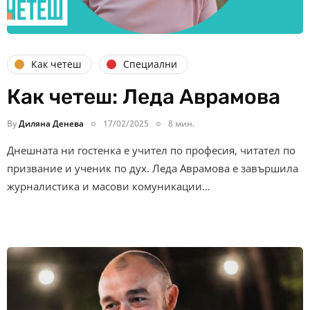
Как четеш
Специални
Как четеш: Леда Аврамова
By
Диляна Денева
17/02/2025
8 мин.
Днешната ни гостенка е учител по професия, читател по
призвание и ученик по дух. Леда Аврамова е завършила
журналистика и масови комуникации…