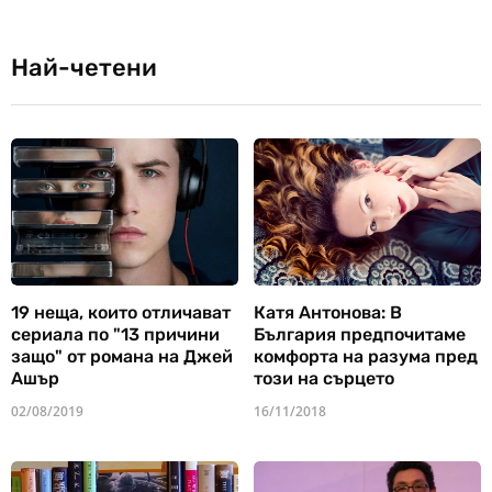
Най-четени
19 неща, които отличават
Катя Антонова: В
сериала по "13 причини
България предпочитаме
защо" от романа на Джей
комфорта на разума пред
Ашър
този на сърцето
02/08/2019
16/11/2018