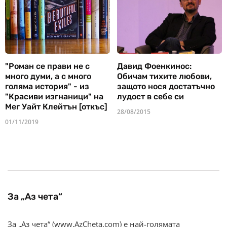
"Роман се прави не с
Давид Фоенкинос:
много думи, а с много
Обичам тихите любови,
голяма история" - из
защото нося достатъчно
"Красиви изгнаници" на
лудост в себе си
Мег Уайт Клейтън [откъс]
28/08/2015
01/11/2019
За „Аз чета“
За „Аз чета“ (www.AzCheta.com) е най-голямата