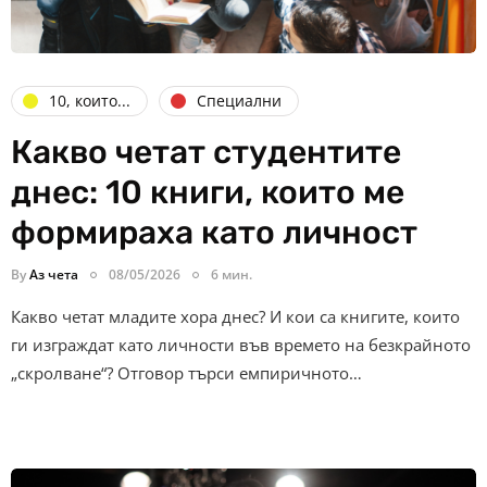
10, които...
Специални
Какво четат студентите
днес: 10 книги, които ме
формираха като личност
By
Аз чета
08/05/2026
6 мин.
Какво четат младите хора днес? И кои са книгите, които
ги изграждат като личности във времето на безкрайното
„скролване“? Отговор търси емпиричното…