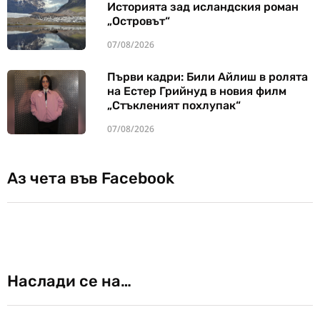
Историята зад исландския роман
„Островът“
07/08/2026
Първи кадри: Били Айлиш в ролята
на Естер Грийнуд в новия филм
„Стъкленият похлупак“
07/08/2026
Аз чета във Facebook
Наслади се на…