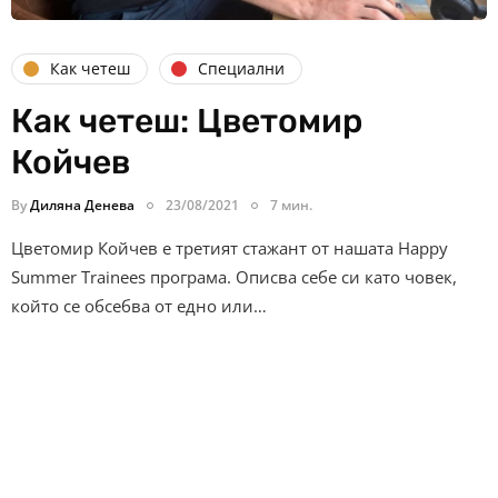
Как четеш
Специални
Как четеш: Цветомир
Койчев
By
Диляна Денева
23/08/2021
7 мин.
Цветомир Койчев е третият стажант от нашата Happy
Summer Trainees програма. Описва себе си като човек,
който се обсебва от едно или…