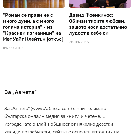
"Роман се прави не с
Давид Фоенкинос:
много думи, а с много
Обичам тихите любови,
голяма история" - из
защото нося достатъчно
"Красиви изгнаници" на
лудост в себе си
Мег Уайт Клейтън [откъс]
28/08/2015
01/11/2019
За „Аз чета“
За „Аз чета“ (www.AzCheta.com) е най-голямата
българска онлайн медия за книги и четене. С
изградената онлайн общност от няколко десетки
хиляди потребители, сайтът е основен източник на