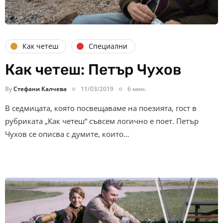
Как четеш
Специални
Как четеш: Петър Чухов
By
Стефани Калчева
11/03/2019
6 мин.
В седмицата, която посвещаваме на поезията, гост в
рубриката „Как четеш“ съвсем логично е поет. Петър
Чухов се описва с думите, които…