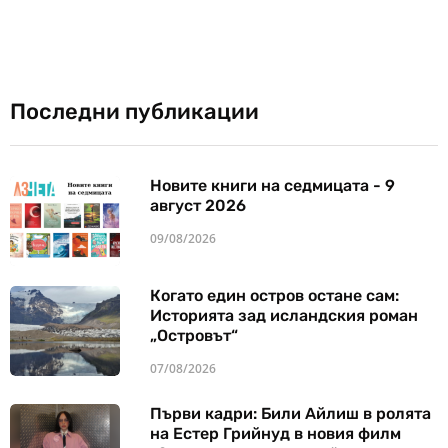
Последни публикации
Новите книги на седмицата - 9
август 2026
09/08/2026
Когато един остров остане сам:
Историята зад исландския роман
„Островът“
07/08/2026
Първи кадри: Били Айлиш в ролята
на Естер Грийнуд в новия филм