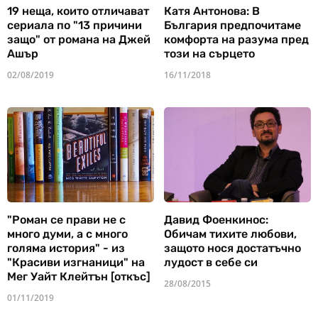
19 неща, които отличават
Катя Антонова: В
сериала по "13 причини
България предпочитаме
защо" от романа на Джей
комфорта на разума пред
Ашър
този на сърцето
02/08/2019
16/11/2018
"Роман се прави не с
Давид Фоенкинос:
много думи, а с много
Обичам тихите любови,
голяма история" - из
защото нося достатъчно
"Красиви изгнаници" на
лудост в себе си
Мег Уайт Клейтън [откъс]
28/08/2015
01/11/2019