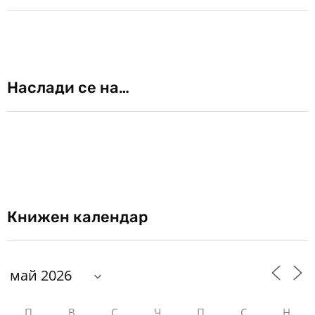
Наслади се на…
Книжен календар
П
В
С
Ч
П
С
Н