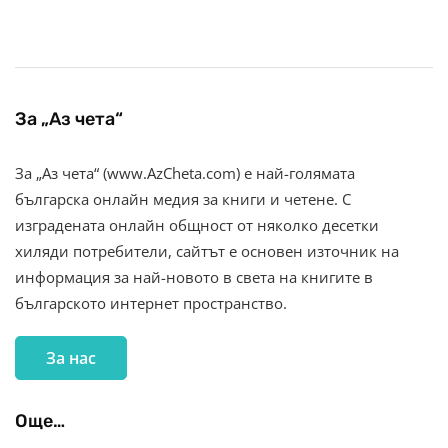
За „Аз чета“
За „Аз чета“ (www.AzCheta.com) е най-голямата
българска онлайн медия за книги и четене. С
изградената онлайн общност от няколко десетки
хиляди потребители, сайтът е основен източник на
информация за най-новото в света на книгите в
българското интернет пространство.
За нас
Още…