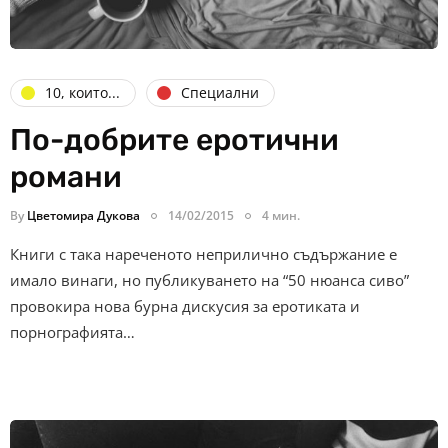
10, които...
Специални
По-добрите еротични
романи
By
Цветомира Дукова
14/02/2015
4 мин.
Книги с така нареченото неприлично съдържание е
имало винаги, но публикуването на “50 нюанса сиво”
провокира нова бурна дискусия за еротиката и
порнографията…