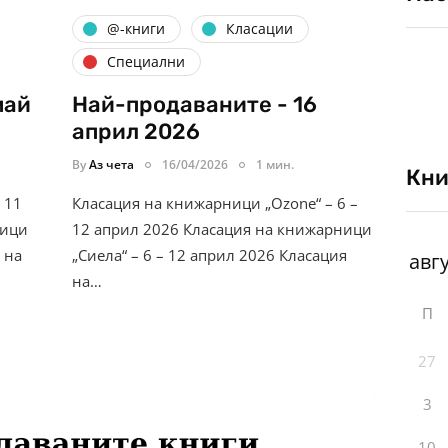
@-книги
Класации
Специални
май
Най-продаваните - 16
април 2026
By
Аз чета
16/04/2026
1 мин.
Кни
 11
Класация на книжарници „Ozone“ – 6 –
ници
12 април 2026 Класация на книжарници
 на
„Сиела“ – 6 – 12 април 2026 Класация
на…
П
27
3
10