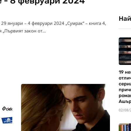
 - 8 февруари 2024
Най
29 януари – 4 февруари 2024 „Сумрак“ – книга 4,
я „Първият закон от…
19 не
отли
сериа
прич
рома
Ашъ
02/08/