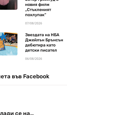
новия филм
„Стъкленият
похлупак“
07/08/2026
Звездата на НБА
Джейлън Брънсън
дебютира като
детски писател
06/08/2026
чета във Facebook
лади се на…