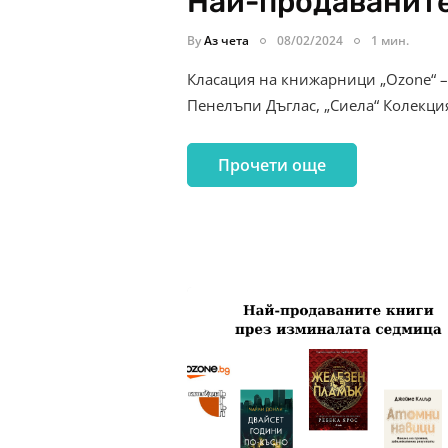
Най-продаваните
By
Аз чета
08/02/2024
1 мин.
Класация на книжарници „Ozone“ – 
Пенелъпи Дъглас, „Сиела“ Колекци
Прочети още