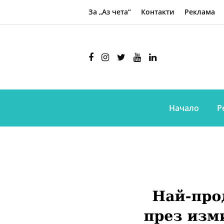
За „Аз чета“
Контакти
Реклама
Начало
Р