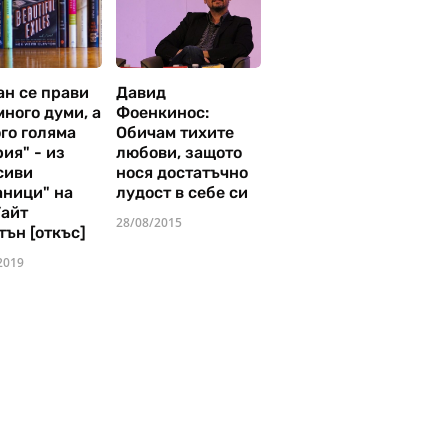
ан се прави
Давид
много думи, а
Фоенкинос:
го голяма
Обичам тихите
ия" - из
любови, защото
сиви
нося достатъчно
аници" на
лудост в себе си
Уайт
28/08/2015
тън [откъс]
2019