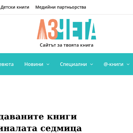
Детски книги
Медийни партньорства
Сайтът за твоята книга
евюта
Новини
Специални
@-книги