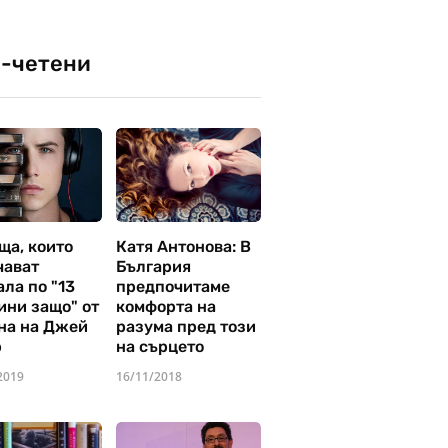
-четени
ща, които
Катя Антонова: В
чават
България
ла по "13
предпочитаме
ини защо" от
комфорта на
на на Джей
разума пред този
р
на сърцето
2019
16/11/2018