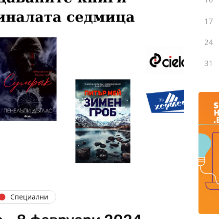
17
24
31
Специални