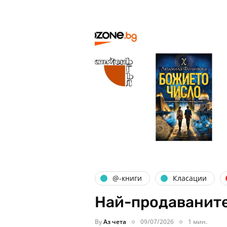
@-книги
Класации
Най-продаваните
By
Аз чета
09/07/2026
1 мин.