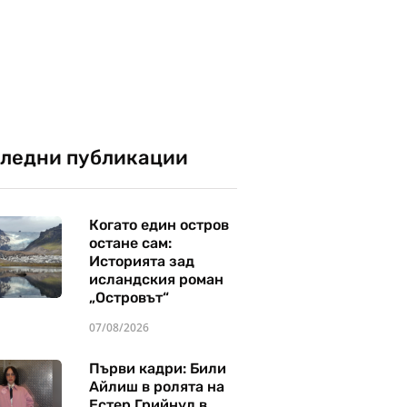
ледни публикации
Когато един остров
остане сам:
Историята зад
исландския роман
„Островът“
07/08/2026
Първи кадри: Били
Айлиш в ролята на
Естер Грийнуд в