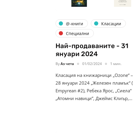
@-книги
Класации
Специални
Най-продаваните - 31
януари 2024
By
Аз чета
01/02/2024
1 мин.
Класация на книжарници „Ozone“ –
28 януари 2024 „Железен пламък“ 
Empyrean #2), Ребека Ярос, „Сиела“
„Атомни навици”, Джеймс Клиър,…