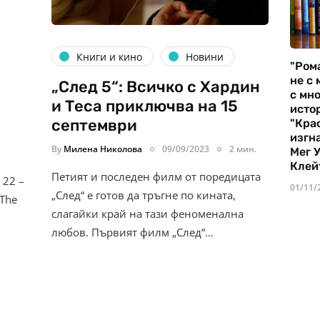
Книги и кино
Новини
"Ром
не с 
„След 5“: Всичко с Хардин
с мно
и Теса приключва на 15
истор
септември
"Кра
изгн
By
Милена Николова
09/09/2023
2 мин.
Мег 
Клей
Петият и последен филм от поредицата
 22 –
01/11/
„След“ е готов да тръгне по кината,
(The
слагайки край на тази феноменална
любов. Първият филм „След“…