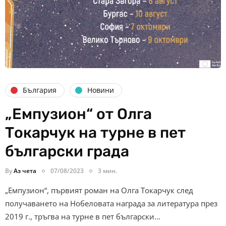
България
Новини
„Емпузион“ от Олга
Токарчук на турне в пет
български града
By
Аз чета
07/08/2023
3 мин.
„Емпузион“, първият роман на Олга Токарчук след
получаването на Нобеловата награда за литература през
2019 г., тръгва на турне в пет български…