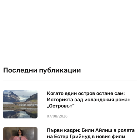
Последни публикации
Когато един остров остане сам:
Историята зад исландския роман
„Островът“
07/08/2026
Първи кадри: Били Айлиш в ролята
на Естер Грийнуд в новия филм