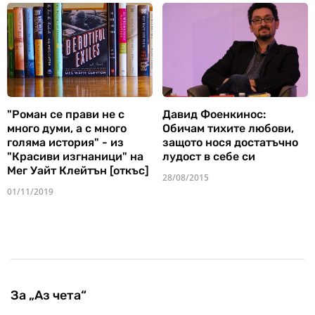
"Роман се прави не с
Давид Фоенкинос:
много думи, а с много
Обичам тихите любови,
голяма история" - из
защото нося достатъчно
"Красиви изгнаници" на
лудост в себе си
Мег Уайт Клейтън [откъс]
28/08/2015
01/11/2019
За „Аз чета“