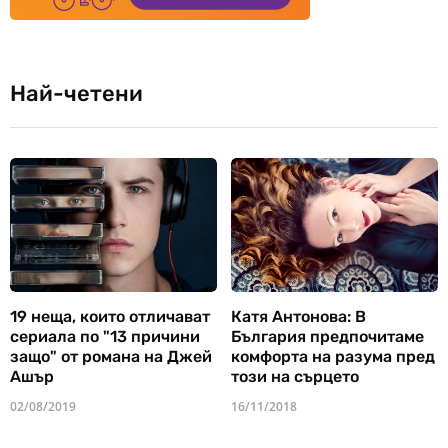
Най-четени
19 неща, които отличават
Катя Антонова: В
сериала по "13 причини
България предпочитаме
защо" от романа на Джей
комфорта на разума пред
Ашър
този на сърцето
02/08/2019
16/11/2018