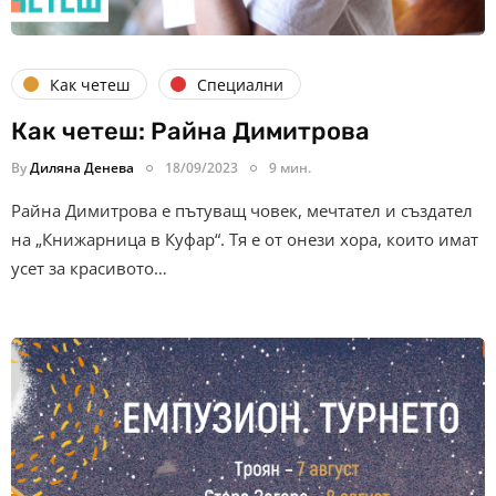
Как четеш
Специални
Как четеш: Райна Димитрова
By
Диляна Денева
18/09/2023
9 мин.
Райна Димитрова е пътуващ човек, мечтател и създател
на „Книжарница в Куфар“. Тя е от онези хора, които имат
усет за красивото…