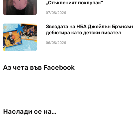
„Стъкленият похлупак“
07/08/2026
Звездата на НБА Джейлън Брънсън
дебютира като детски писател
06/08/2026
Аз чета във Facebook
Наслади се на…