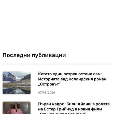
Последни публикации
Когато един остров остане сам:
Историята зад исландския роман
„Островът“
07/08/2026
Първи кадри: Били Айлиш в ролята
на Естер Грийнуд в новия филм