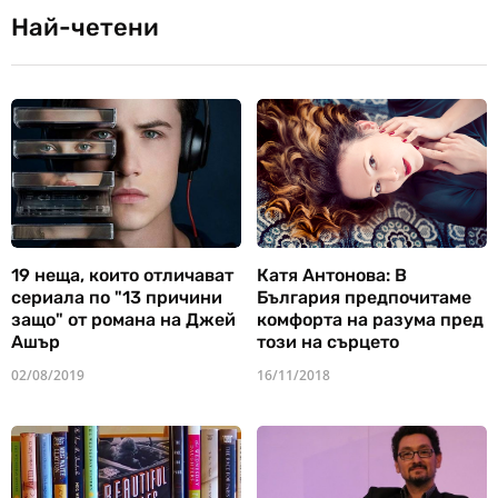
Най-четени
19 неща, които отличават
Катя Антонова: В
сериала по "13 причини
България предпочитаме
защо" от романа на Джей
комфорта на разума пред
Ашър
този на сърцето
02/08/2019
16/11/2018