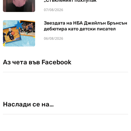
„Стъкленият похлупак“
07/08/2026
Звездата на НБА Джейлън Брънсън
дебютира като детски писател
06/08/2026
Аз чета във Facebook
Наслади се на…