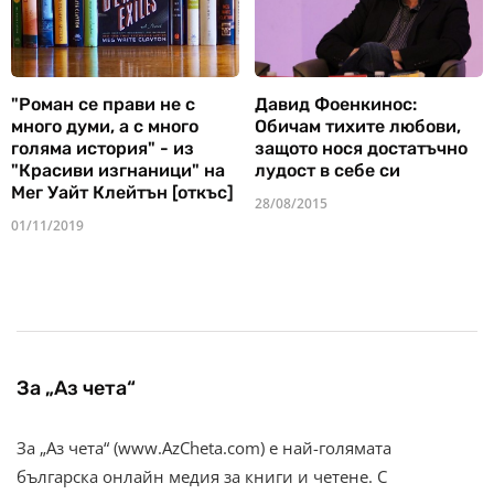
"Роман се прави не с
Давид Фоенкинос:
много думи, а с много
Обичам тихите любови,
голяма история" - из
защото нося достатъчно
"Красиви изгнаници" на
лудост в себе си
Мег Уайт Клейтън [откъс]
28/08/2015
01/11/2019
За „Аз чета“
За „Аз чета“ (www.AzCheta.com) е най-голямата
българска онлайн медия за книги и четене. С