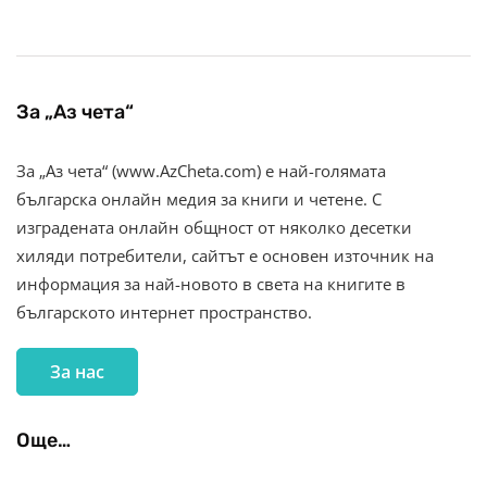
За „Аз чета“
За „Аз чета“ (www.AzCheta.com) е най-голямата
българска онлайн медия за книги и четене. С
изградената онлайн общност от няколко десетки
хиляди потребители, сайтът е основен източник на
информация за най-новото в света на книгите в
българското интернет пространство.
За нас
Още…