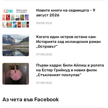
Новите книги на седмицата - 9
август 2026
09/08/2026
Когато един остров остане сам:
Историята зад исландския роман
„Островът“
07/08/2026
Първи кадри: Били Айлиш в ролята
на Естер Грийнуд в новия филм
„Стъкленият похлупак“
07/08/2026
Аз чета във Facebook