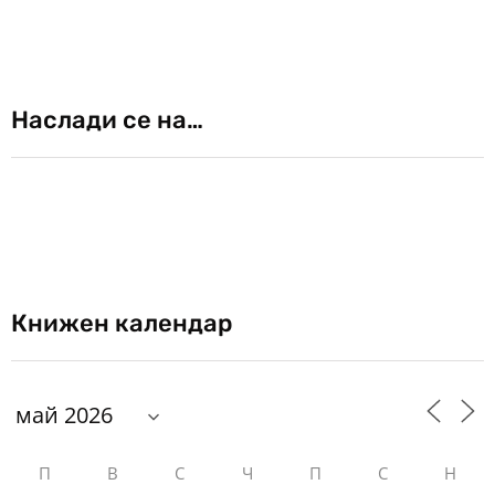
Наслади се на…
Книжен календар
П
В
С
Ч
П
С
Н