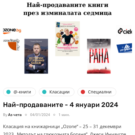
@-книги
Класации
Специални
Най-продаваните - 4 януари 2024
By
Аз чета
04/01/2024
1 мин.
Класация на книжарници „Ozone“ – 25 – 31 декември
2023 „Методът на глюкозната богиня”, Джеси Инчауспе,