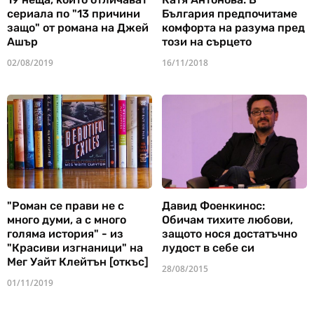
сериала по "13 причини
България предпочитаме
защо" от романа на Джей
комфорта на разума пред
Ашър
този на сърцето
02/08/2019
16/11/2018
"Роман се прави не с
Давид Фоенкинос:
много думи, а с много
Обичам тихите любови,
голяма история" - из
защото нося достатъчно
"Красиви изгнаници" на
лудост в себе си
Мег Уайт Клейтън [откъс]
28/08/2015
01/11/2019