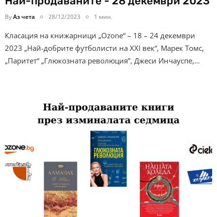
Най-продаваните - 28 декември 2023
By
Аз чета
28/12/2023
1 мин.
Класация на книжарници „Ozone“ – 18 – 24 декември
2023 „Най-добрите футболисти на XXI век“, Марек Томс,
„Паритет“ „Глюкозната революция”, Джеси Инчауспе,…