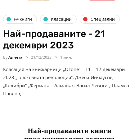
@-книги
Класации
Специални
Най-продаваните - 21
декември 2023
By
Аз чета
21/12/2023
1 мин.
Класация на книжарници „Ozone“ – 11 – 17 декември
2023 „Глюкозната революция”, Джеси Инчауспе,
„Колибри“ „Фермата – Алманах. Васил Левски“, Пламен
Павлов,…