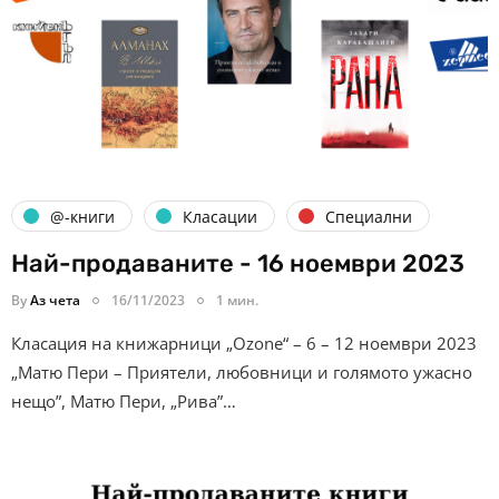
@-книги
Класации
Специални
Най-продаваните - 16 ноември 2023
By
Аз чета
16/11/2023
1 мин.
Класация на книжарници „Ozone“ – 6 – 12 ноември 2023
„Матю Пери – Приятели, любовници и голямото ужасно
нещо”, Матю Пери, „Рива”…