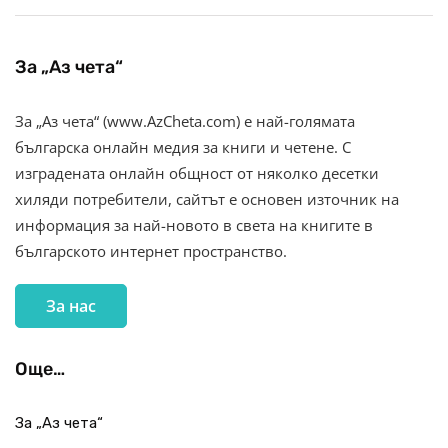
За „Аз чета“
За „Аз чета“ (www.AzCheta.com) е най-голямата
българска онлайн медия за книги и четене. С
изградената онлайн общност от няколко десетки
хиляди потребители, сайтът е основен източник на
информация за най-новото в света на книгите в
българското интернет пространство.
За нас
Още…
За „Аз чета“