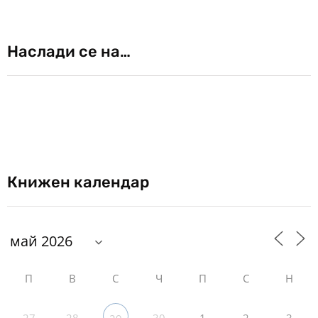
Наслади се на…
Книжен календар
П
В
С
Ч
П
С
Н