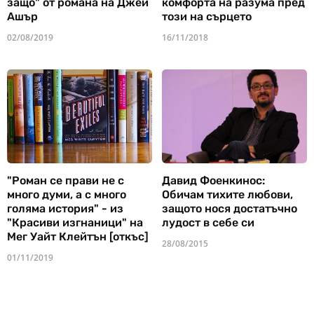
защо" от романа на Джей
комфорта на разума пред
Ашър
този на сърцето
02/08/2019
16/11/2018
"Роман се прави не с
Давид Фоенкинос:
много думи, а с много
Обичам тихите любови,
голяма история" - из
защото нося достатъчно
"Красиви изгнаници" на
лудост в себе си
Мег Уайт Клейтън [откъс]
28/08/2015
01/11/2019