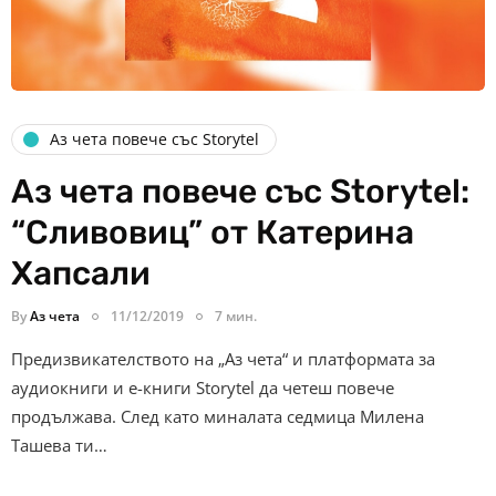
Аз чета повече със Storytel
Аз чета повече със Storytel:
“Сливовиц” от Катерина
Хапсали
By
Аз чета
11/12/2019
7 мин.
Предизвикателството на „Аз чета“ и платформата за
аудиокниги и е-книги Storytel да четеш повече
продължава. След като миналата седмица Милена
Ташева ти…