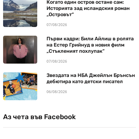
Когато един остров остане сам:
Историята зад исландския роман
„Островът“
07/08/2026
Първи кадри: Били Айлиш в ролята
на Естер Грийнуд в новия филм
„Стъкленият похлупак“
07/08/2026
Звездата на НБА Джейлън Брънсън
дебютира като детски писател
06/08/2026
Аз чета във Facebook