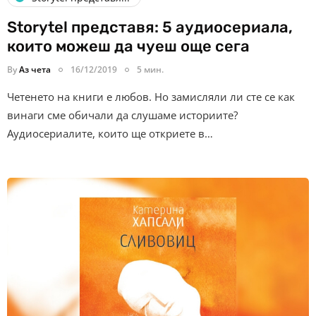
Storytel представя: 5 аудиосериала,
които можеш да чуеш още сега
By
Аз чета
16/12/2019
5 мин.
Четенето на книги е любов. Но замисляли ли сте се как
винаги сме обичали да слушаме историите?
Аудиосериалите, които ще откриете в…