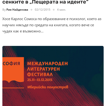
сенките в „Пещерата на идеите“
By
Рия Найденова
02/12/2015
4 мин.
Хосе Карлос Сомоса по образование е психолог, което аз
научих някъде по средата на книгата, когато вече се
чудех как е възможно…