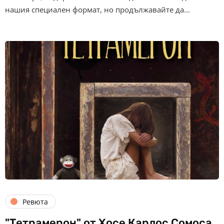
нашия специален формат, но продължавайте да…
Ревюта
"Тетрамерон" от Хосе Карлос Сомоса,