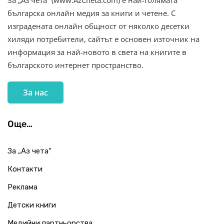
За „Аз чета“ (www.AzCheta.com) е най-голямата
българска онлайн медия за книги и четене. С
изградената онлайн общност от няколко десетки
хиляди потребители, сайтът е основен източник на
информация за най-новото в света на книгите в
българското интернет пространство.
За нас
Още…
За „Аз чета“
Контакти
Реклама
Детски книги
Медийни партньорства