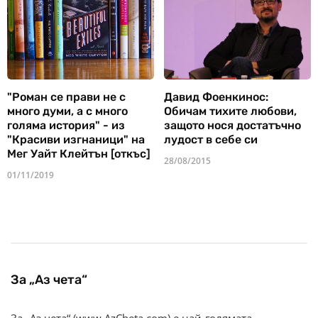
"Роман се прави не с
Давид Фоенкинос:
много думи, а с много
Обичам тихите любови,
голяма история" - из
защото нося достатъчно
"Красиви изгнаници" на
лудост в себе си
Мег Уайт Клейтън [откъс]
28/08/2015
01/11/2019
За „Аз чета“