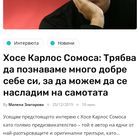
Интервюта
Новини
Хосе Карлос Сомоса: Трябва
да познаваме много добре
себе си, за да можем да се
насладим на самотата
By
Милена Златарова
25/12/2015
10 мин.
Усещам предстоящото интервю с Хосе Карлос Сомоса
като голямо предизвикателство – той е автор на едни от
най-разтърсващите и оригинални трилъри, като…