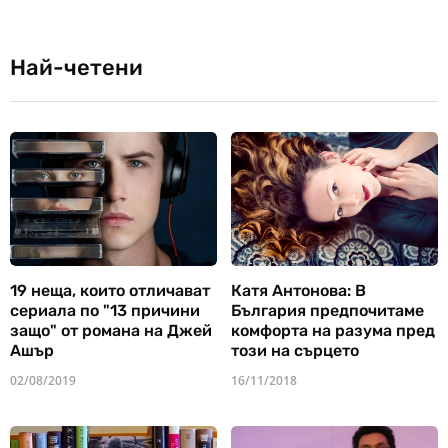
Най-четени
19 неща, които отличават
Катя Антонова: В
сериала по "13 причини
България предпочитаме
защо" от романа на Джей
комфорта на разума пред
Ашър
този на сърцето
02/08/2019
16/11/2018