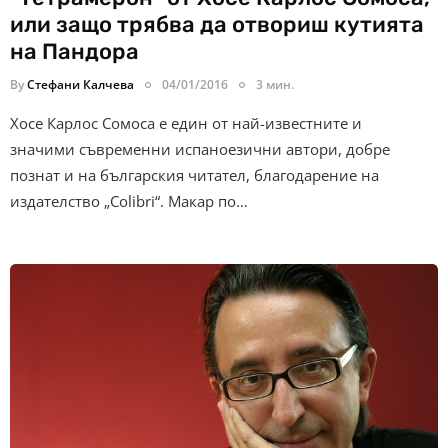
или защо трябва да отвориш кутията
на Пандора
By
Стефани Калчева
04/01/2016
3 мин.
Хосе Карлос Сомоса е един от най-известните и
значими съвременни испаноезични автори, добре
познат и на българския читател, благодарение на
издателство „Colibri“. Макар по…