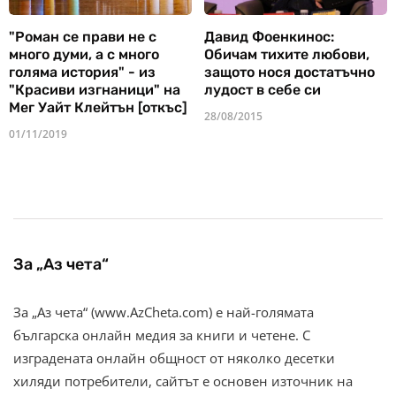
"Роман се прави не с
Давид Фоенкинос:
много думи, а с много
Обичам тихите любови,
голяма история" - из
защото нося достатъчно
"Красиви изгнаници" на
лудост в себе си
Мег Уайт Клейтън [откъс]
28/08/2015
01/11/2019
За „Аз чета“
За „Аз чета“ (www.AzCheta.com) е най-голямата
българска онлайн медия за книги и четене. С
изградената онлайн общност от няколко десетки
хиляди потребители, сайтът е основен източник на