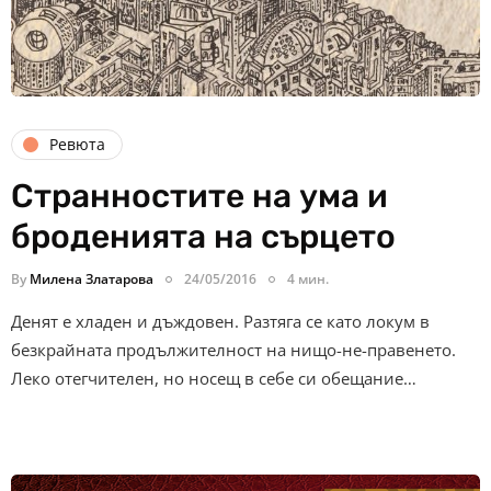
Ревюта
Странностите на ума и
броденията на сърцето
By
Милена Златарова
24/05/2016
4 мин.
Денят е хладен и дъждовен. Разтяга се като локум в
безкрайната продължителност на нищо-не-правенето.
Леко отегчителен, но носещ в себе си обещание…