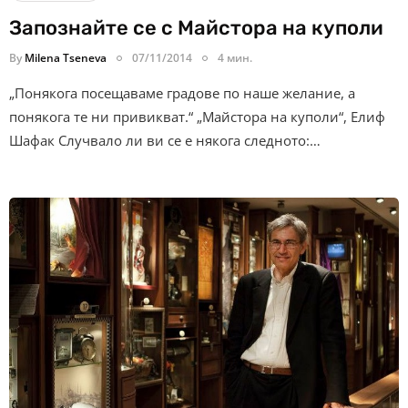
Запознайте се с Майстора на куполи
By
Milena Tseneva
07/11/2014
4 мин.
„Понякога посещаваме градове по наше желание, а
понякога те ни привикват.“ „Майстора на куполи“, Елиф
Шафак Случвало ли ви се е някога следното:…