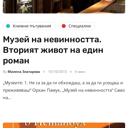
Книжни пътувания
Специални
Музей на невинността.
Вторият живот на един
роман
By
Милена Златарова
15/10/2013
6 мин.
„Музеите: 1. Не са за да ги обхождаш, а за да ги усещаш и
преживяваш“ Орхан Памук, „Музей на невинността“ Само
на…