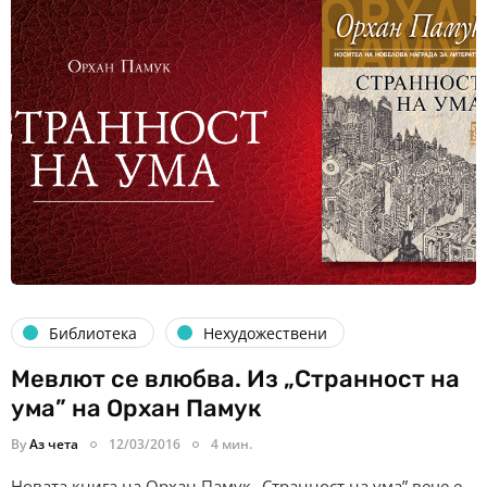
Библиотека
Нехудожествени
Мевлют се влюбва. Из „Странност на
ума” на Орхан Памук
By
Аз чета
12/03/2016
4 мин.
Новата книга на Орхан Памук „Странност на ума” вече е