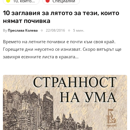
10, които...
Специални
10 заглавия за лятото за тези, които
нямат почивка
By
Преслава Колева
22/08/2016
5 мин.
Времето на летните почивки е почти към своя край.
Горещите дни неусетно се изнизват. Скоро вятърът ще
завихря есенните листа в краката…