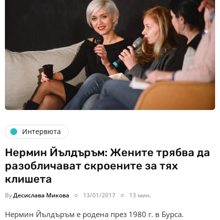
Интервюта
Нермин Йълдъръм: Жените трябва да
разобличават скроените за тях
клишета
By
Десислава Микова
13/01/2017
13 мин.
Нермин Йълдъръм е родена през 1980 г. в Бурса.