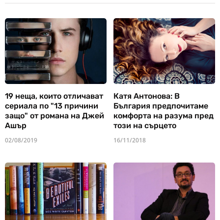
19 неща, които отличават
Катя Антонова: В
сериала по "13 причини
България предпочитаме
защо" от романа на Джей
комфорта на разума пред
Ашър
този на сърцето
02/08/2019
16/11/2018