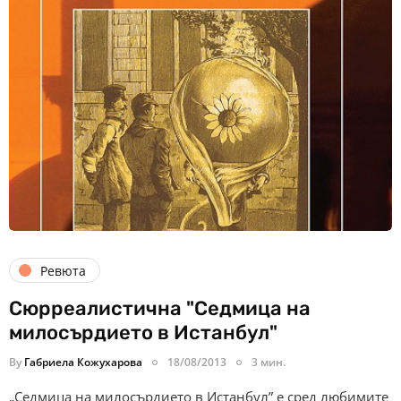
Ревюта
Сюрреалистична "Седмица на
милосърдието в Истанбул"
By
Габриела Кожухарова
18/08/2013
3 мин.
„Седмица на милосърдието в Истанбул” е сред любимите