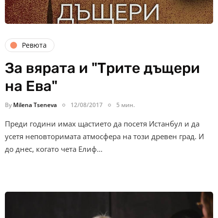
Ревюта
За вярата и "Трите дъщери
на Ева"
By
Milena Tseneva
12/08/2017
5 мин.
Преди години имах щастието да посетя Истанбул и да
усетя неповторимата атмосфера на този древен град. И
до днес, когато чета Елиф…