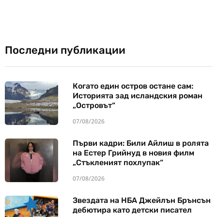
Последни публикации
Когато един остров остане сам:
Историята зад исландския роман
„Островът“
07/08/2026
Първи кадри: Били Айлиш в ролята
на Естер Грийнуд в новия филм
„Стъкленият похлупак“
07/08/2026
Звездата на НБА Джейлън Брънсън
дебютира като детски писател