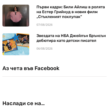
Първи кадри: Били Айлиш в ролята
на Естер Грийнуд в новия филм
„Стъкленият похлупак“
07/08/2026
Звездата на НБА Джейлън Брънсън
дебютира като детски писател
06/08/2026
Аз чета във Facebook
Наслади се на…