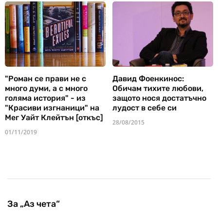
"Роман се прави не с
Давид Фоенкинос:
много думи, а с много
Обичам тихите любови,
голяма история" - из
защото нося достатъчно
"Красиви изгнаници" на
лудост в себе си
Мег Уайт Клейтън [откъс]
28/08/2015
01/11/2019
За „Аз чета“