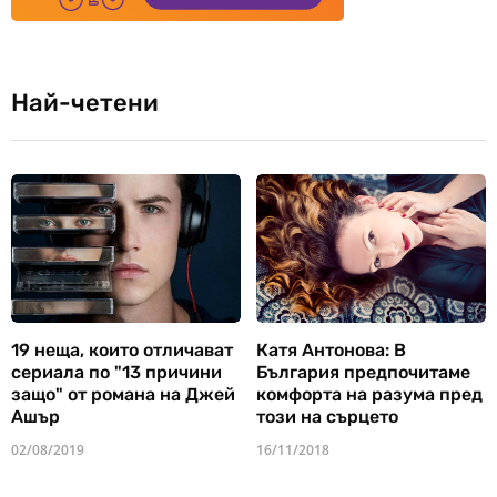
Най-четени
19 неща, които отличават
Катя Антонова: В
сериала по "13 причини
България предпочитаме
защо" от романа на Джей
комфорта на разума пред
Ашър
този на сърцето
02/08/2019
16/11/2018