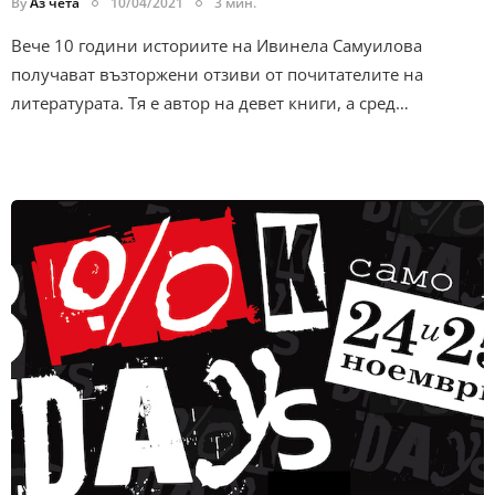
By
Аз чета
10/04/2021
3 мин.
Вече 10 години историите на Ивинела Самуилова
получават възторжени отзиви от почитателите на
литературата. Тя е автор на девет книги, а сред…