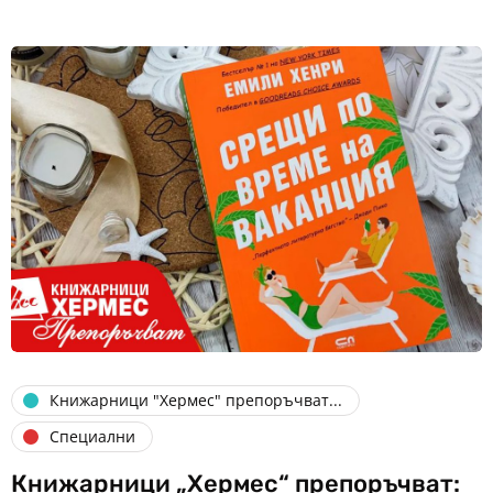
Книжарници "Хермес" препоръчват...
Специални
Книжарници „Хермес“ препоръчват: