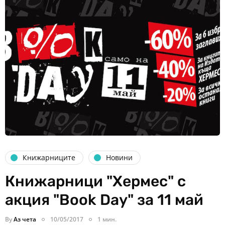
Книжарниците
Новини
Книжарници "Хермес" с
акция "Book Day" за 11 май
By
Аз чета
10/05/2017
1 мин.