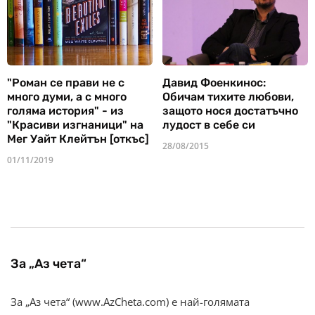
"Роман се прави не с
Давид Фоенкинос:
много думи, а с много
Обичам тихите любови,
голяма история" - из
защото нося достатъчно
"Красиви изгнаници" на
лудост в себе си
Мег Уайт Клейтън [откъс]
28/08/2015
01/11/2019
За „Аз чета“
За „Аз чета“ (www.AzCheta.com) е най-голямата