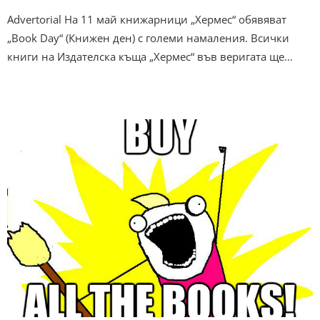
Advertorial На 11 май книжарници „Хермес“ обявяват
„Book Day“ (Книжен ден) с големи намаления. Всички
книги на Издателска къща „Хермес“ във веригата ще…