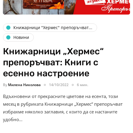
Книжарници "Хермес" препоръчват...
Новини
Книжарници „Хермес“
препоръчват: Книги с
есенно настроение
By
Милена Николова
14/10/2022
6 мин.
Вдъхновени от прекрасните цветове на есента, този
месец в рубриката Книжарници „Хермес“ препоръчват
избрахме няколко заглавия, с които да се настаните
удобно…