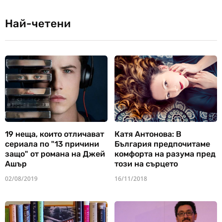
Най-четени
19 неща, които отличават
Катя Антонова: В
сериала по "13 причини
България предпочитаме
защо" от романа на Джей
комфорта на разума пред
Ашър
този на сърцето
02/08/2019
16/11/2018