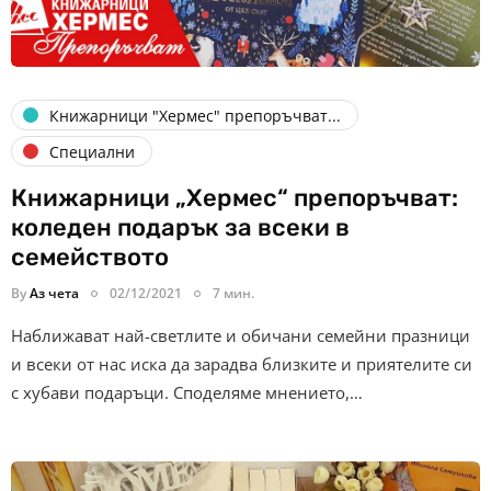
Книжарници "Хермес" препоръчват...
Специални
Книжарници „Хермес“ препоръчват:
коледен подарък за всеки в
семейството
By
Аз чета
02/12/2021
7 мин.
Наближават най-светлите и обичани семейни празници
и всеки от нас иска да зарадва близките и приятелите си
с хубави подаръци. Споделяме мнението,…