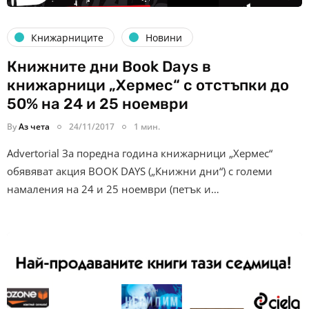
Книжарниците
Новини
Книжните дни Book Days в
книжарници „Хермес“ с отстъпки до
50% на 24 и 25 ноември
By
Аз чета
24/11/2017
1 мин.
Advertorial За поредна година книжарници „Хермес“
обявяват акция BOOK DAYS („Книжни дни“) с големи
намаления на 24 и 25 ноември (петък и…