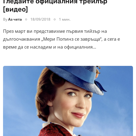
Гледайте официалния трейлър
[видео]
By
Аз чета
18/09/2018
1 мин.
През март ви представихме първия тийзър на
дългоочаквания „Мери Попинз се завръща“, а сега е
време да се насладим и на официалния…