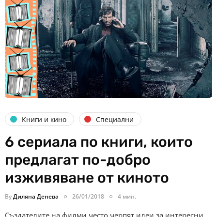
Книги и кино
Специални
6 сериала по книги, които
предлагат по-добро
изживяване от киното
By
Диляна Денева
26/01/2018
4 мин.
Създателите на филми често черпят идеи за интересни