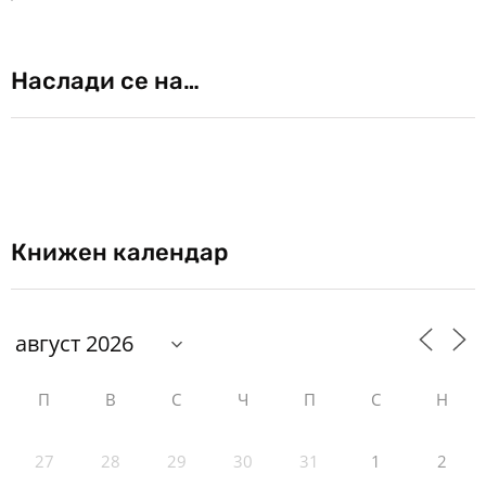
Наслади се на…
Книжен календар
П
В
С
Ч
П
С
Н
27
28
29
30
31
1
2