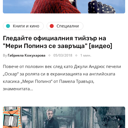
Книги и кино
Специални
Гледайте официалния тийзър на
"Мери Попинз се завръща" [видео]
By
Габриела Кожухарова
05/03/2018
1 мин.
Повече от половин век след като Джули Андрюс печели
„Оскар“ за ролята си в екранизацията на английската
класика „Мери Попинз“ от Памела Травърз,
знаменитата…