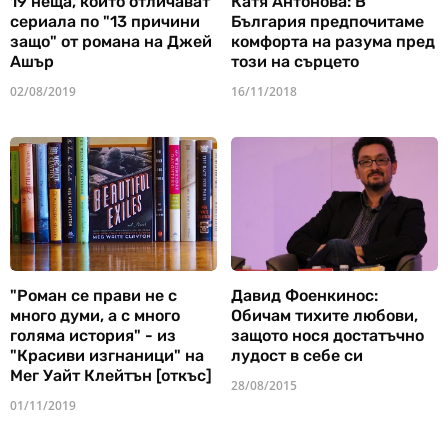
19 неща, които отличават
Катя Антонова: В
сериала по "13 причини
България предпочитаме
защо" от романа на Джей
комфорта на разума пред
Ашър
този на сърцето
02/08/2019
16/11/2018
"Роман се прави не с
Давид Фоенкинос:
много думи, а с много
Обичам тихите любови,
голяма история" - из
защото нося достатъчно
"Красиви изгнаници" на
лудост в себе си
Мег Уайт Клейтън [откъс]
28/08/2015
01/11/2019