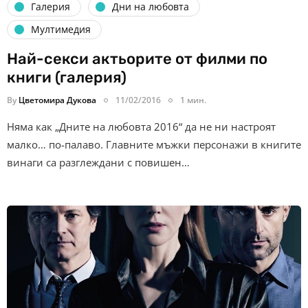
Галерия
Дни на любовта
Мултимедия
Най-секси актьорите от филми по
книги (галерия)
By
Цветомира Дукова
11/02/2016
1 мин.
Няма как „Дните на любовта 2016“ да не ни настроят
малко… по-палаво. Главните мъжки персонажи в книгите
винаги са разглеждани с повишен…