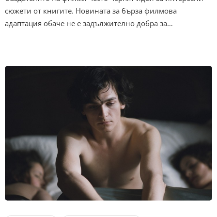
сюжети от книгите. Новината за бърза филмова
адаптация обаче не е задължително добра за…