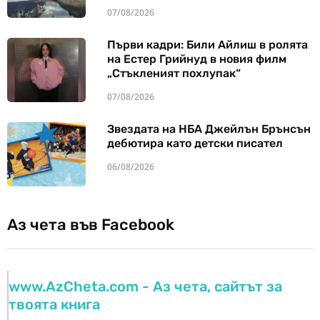
07/08/2026
Първи кадри: Били Айлиш в ролята
на Естер Грийнуд в новия филм
„Стъкленият похлупак“
07/08/2026
Звездата на НБА Джейлън Брънсън
дебютира като детски писател
06/08/2026
Аз чета във Facebook
www.AzCheta.com - Аз чета, сайтът за
твоята книга