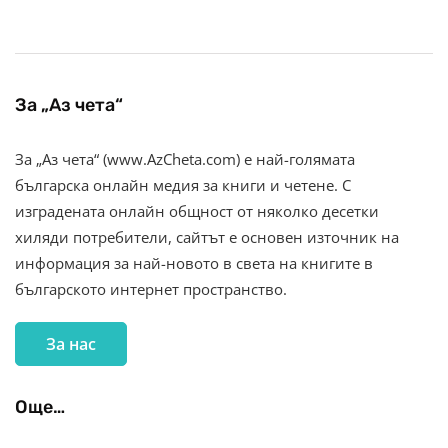
За „Аз чета“
За „Аз чета“ (www.AzCheta.com) е най-голямата
българска онлайн медия за книги и четене. С
изградената онлайн общност от няколко десетки
хиляди потребители, сайтът е основен източник на
информация за най-новото в света на книгите в
българското интернет пространство.
За нас
Още…