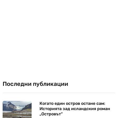
Последни публикации
Когато един остров остане сам:
Историята зад исландския роман
„Островът“