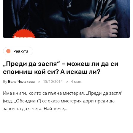
Ревюта
„Преди да заспя“ – можеш ли да си
спомниш кой си? А искаш ли?
By
Бела Чолакова
15/10/2014
4 мин.
Има книги, които са пълна мистерия. „Преди да заспя“
(изд. „Обсидиан“) се оказа мистерия дори преди да
започна да я чета. Най-вече,…