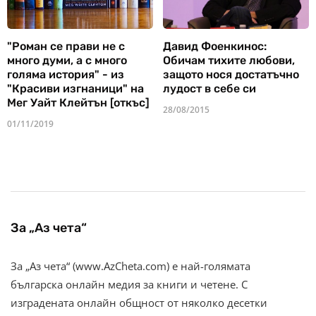
"Роман се прави не с
Давид Фоенкинос:
много думи, а с много
Обичам тихите любови,
голяма история" - из
защото нося достатъчно
"Красиви изгнаници" на
лудост в себе си
Мег Уайт Клейтън [откъс]
28/08/2015
01/11/2019
За „Аз чета“
За „Аз чета“ (www.AzCheta.com) е най-голямата
българска онлайн медия за книги и четене. С
изградената онлайн общност от няколко десетки