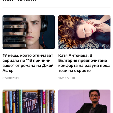
19 неща, които отличават
Катя Антонова: В
сериала по "13 причини
България предпочитаме
защо" от романа на Джей
комфорта на разума пред
Ашър
този на сърцето
02/08/2019
16/11/2018