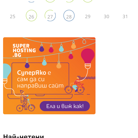
25
29
30
31
26
27
28
Най-четени