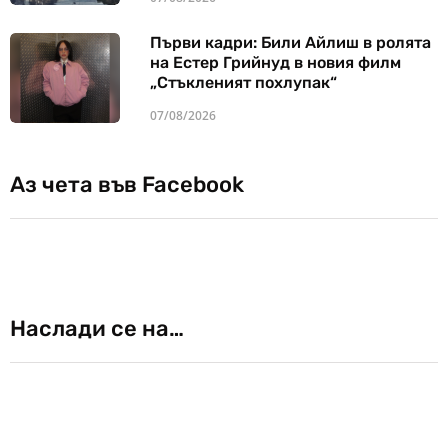
Първи кадри: Били Айлиш в ролята
на Естер Грийнуд в новия филм
„Стъкленият похлупак“
07/08/2026
Аз чета във Facebook
Наслади се на…