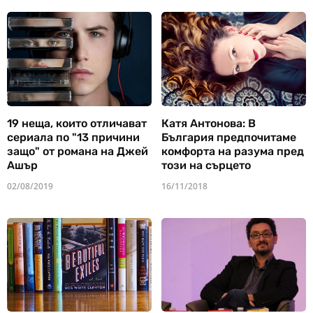
19 неща, които отличават
Катя Антонова: В
сериала по "13 причини
България предпочитаме
защо" от романа на Джей
комфорта на разума пред
Ашър
този на сърцето
02/08/2019
16/11/2018