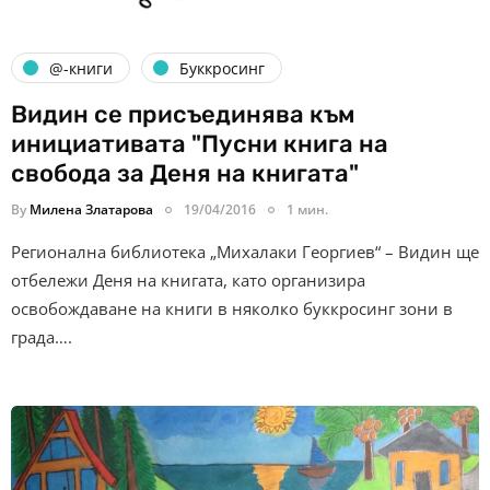
@-книги
Буккросинг
Видин се присъединява към
инициативата "Пусни книга на
свобода за Деня на книгата"
By
Милена Златарова
19/04/2016
1 мин.
Регионална библиотека „Михалаки Георгиев“ – Видин ще
отбележи Деня на книгата, като организира
освобождаване на книги в няколко буккросинг зони в
града….