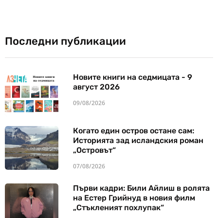
Последни публикации
Новите книги на седмицата - 9
август 2026
09/08/2026
Когато един остров остане сам:
Историята зад исландския роман
„Островът“
07/08/2026
Първи кадри: Били Айлиш в ролята
на Естер Грийнуд в новия филм
„Стъкленият похлупак“