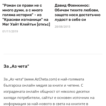
"Роман се прави не с
Давид Фоенкинос:
много думи, а с много
Обичам тихите любови,
голяма история" - из
защото нося достатъчно
"Красиви изгнаници" на
лудост в себе си
Мег Уайт Клейтън [откъс]
28/08/2015
01/11/2019
За „Аз чета“
За „Аз чета“ (www.AzCheta.com) е най-голямата
българска онлайн медия за книги и четене. С
изградената онлайн общност от няколко десетки
хиляди потребители, сайтът е основен източник на
информация за най-новото в света на книгите в