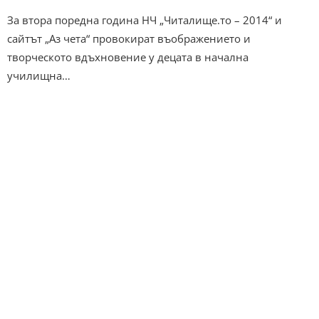
За втора поредна година НЧ „Читалище.то – 2014“ и
сайтът „Аз чета“ провокират въображението и
творческото вдъхновение у децата в начална
училищна…