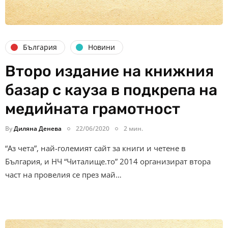
България
Новини
Второ издание на книжния
базар с кауза в подкрепа на
медийната грамотност
By
Диляна Денева
22/06/2020
2 мин.
“Аз чета”, най-големият сайт за книги и четене в
България, и НЧ “Читалище.то” 2014 организират втора
част на провелия се през май…