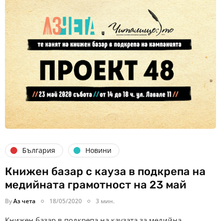
България
Новини
Книжен базар с кауза в подкрепа на
медийната грамотност на 23 май
By
Аз чета
18/05/2020
3 мин.
Книжен базар в подкрепа на каузата за медийна