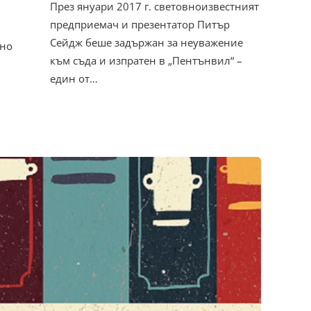
През януари 2017 г. световноизвестният
предприемач и презентатор Питър
Сейдж беше задържан за неуважение
 но
към съда и изпратен в „Пентънвил“ –
един от…