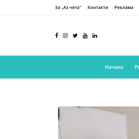
За „Аз чета“
Контакти
Реклама
Начало
Р