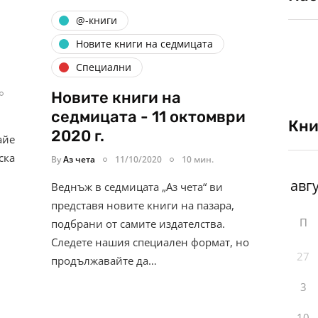
@-книги
Новите книги на седмицата
Специални
Новите книги на
седмицата - 11 октомври
Кни
2020 г.
айе
ска
By
Аз чета
11/10/2020
10 мин.
Веднъж в седмицата „Аз чета“ ви
представя новите книги на пазара,
П
подбрани от самите издателства.
Следете нашия специален формат, но
27
продължавайте да…
3
10