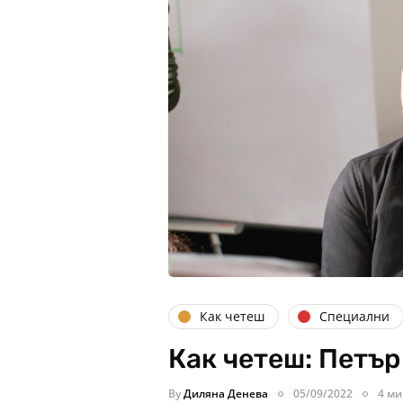
Как четеш
Специални
Как четеш: Петъ
By
Диляна Денева
05/09/2022
4 ми