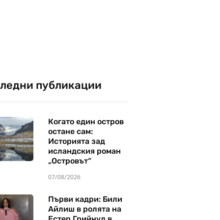
ледни публикации
Когато един остров
остане сам:
Историята зад
исландския роман
„Островът“
07/08/2026
Първи кадри: Били
Айлиш в ролята на
Естер Грийнуд в