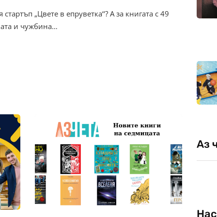
стартъп „Цвете в епруветка‘‘? А за книгата с 49
ната и чужбина…
Аз 
Нас