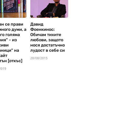
ан се прави
Давид
много думи, а
Фоенкинос:
го голяма
Обичам тихите
ия" - из
любови, защото
сиви
нося достатъчно
аници" на
лудост в себе си
Уайт
28/08/2015
тън [откъс]
2019