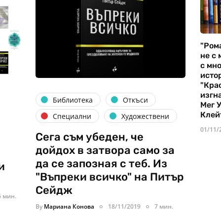
"Ром
не с 
с мно
истор
"Кра
изгн
Библиотека
Откъси
Мег 
Клей
Специални
Художествени
01/11/
Сега съм убеден, че
дойдох в затвора само за
да се запозная с теб. Из
и
"Въпреки всичко" на Питър
Сейдж
6 мин.
By
Мариана Конова
18/11/2019
7 мин.