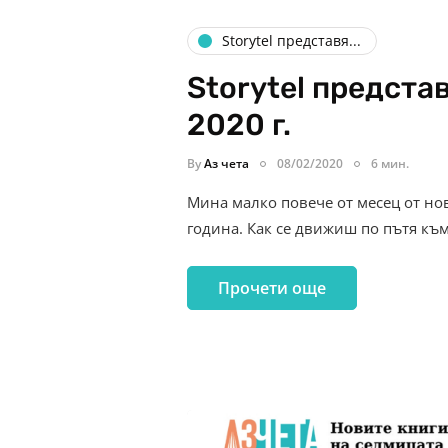
Storytel представя...
Storytel предстa
2020 г.
By
Аз чета
08/02/2020
6 мин.
Мина малко повече от месец от но
година. Как се движиш по пътя къ
Прочети още