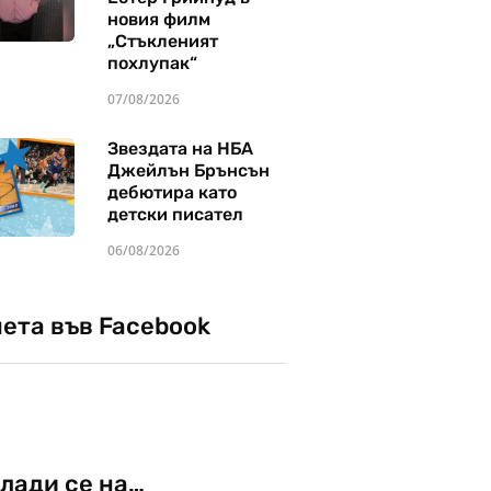
новия филм
„Стъкленият
похлупак“
07/08/2026
Звездата на НБА
Джейлън Брънсън
дебютира като
детски писател
06/08/2026
чета във Facebook
лади се на…