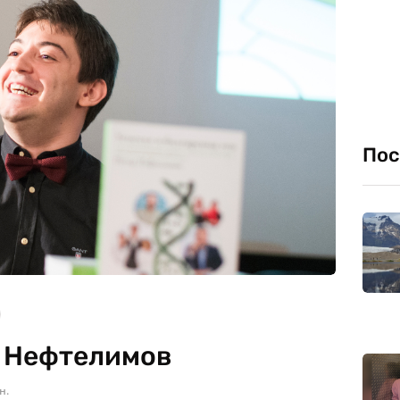
Пос
р Нефтелимов
н.