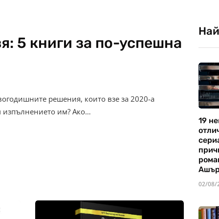
Най
вя: 5 книги за по-успешна
вогодишните решения, които взе за 2020-а
м изпълнението им? Ако…
19 не
отли
сериа
прич
рома
Ашъ
02/08/