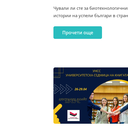
Чували ли сте за биотехнологичния 
истории на успели българи в стра
Прочети още