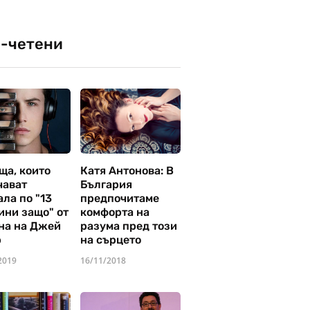
-четени
ща, които
Катя Антонова: В
чават
България
ла по "13
предпочитаме
ини защо" от
комфорта на
на на Джей
разума пред този
р
на сърцето
2019
16/11/2018