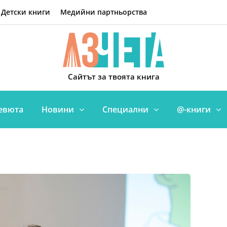
Детски книги
Медийни партньорства
Сайтът за твоята книга
евюта
Новини
Специални
@-книги