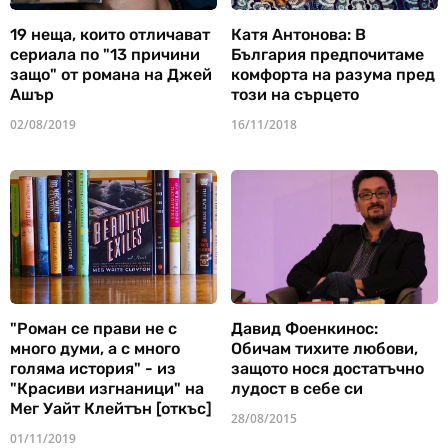
19 неща, които отличават
Катя Антонова: В
сериала по "13 причини
България предпочитаме
защо" от романа на Джей
комфорта на разума пред
Ашър
този на сърцето
02/08/2019
16/11/2018
"Роман се прави не с
Давид Фоенкинос:
много думи, а с много
Обичам тихите любови,
голяма история" - из
защото нося достатъчно
"Красиви изгнаници" на
лудост в себе си
Мег Уайт Клейтън [откъс]
28/08/2015
01/11/2019