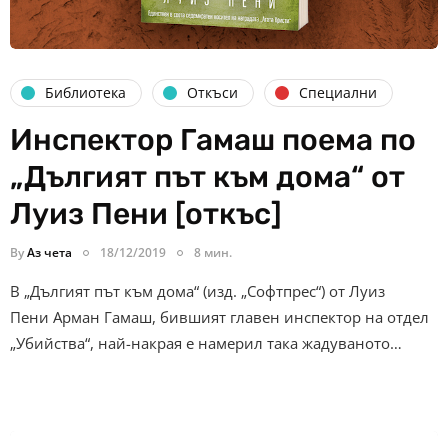
Библиотека
Откъси
Специални
Инспектор Гамаш поема по
„Дългият път към дома“ от
Луиз Пени ‌[откъс]
By
Аз чета
18/12/2019
8 мин.
В „Дългият път към дома“ (изд. „Софтпрес“) от Луиз
Пени ‌Арман Гамаш, бившият главен инспектор на отдел
„Убийства“, най-накрая е намерил така жадуваното…