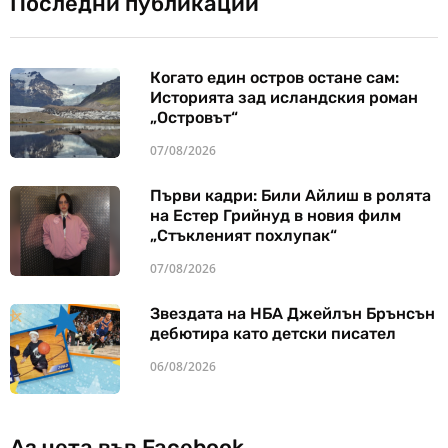
Последни публикации
Когато един остров остане сам:
Историята зад исландския роман
„Островът“
07/08/2026
Първи кадри: Били Айлиш в ролята
на Естер Грийнуд в новия филм
„Стъкленият похлупак“
07/08/2026
Звездата на НБА Джейлън Брънсън
дебютира като детски писател
06/08/2026
Аз чета във Facebook