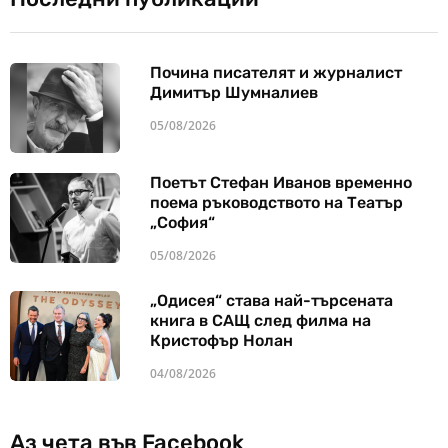
Почина писателят и журналист
Димитър Шумналиев
05/08/2026
Поетът Стефан Иванов временно
поема ръководството на Театър
„София“
05/08/2026
„Одисея“ става най-търсената
книга в САЩ след филма на
Кристофър Нолан
04/08/2026
Аз чета във Facebook