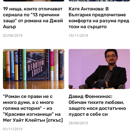
19 неща, които отличават
Катя Антонова: В
сериала по "13 причини
България предпочитаме
защо" от романа на Джей
комфорта на разума пред
Ашър
този на сърцето
02/08/2019
16/11/2018
"Роман се прави не с
Давид Фоенкинос:
много думи, а с много
Обичам тихите любови,
голяма история" - из
защото нося достатъчно
"Красиви изгнаници" на
лудост в себе си
Мег Уайт Клейтън [откъс]
28/08/2015
01/11/2019