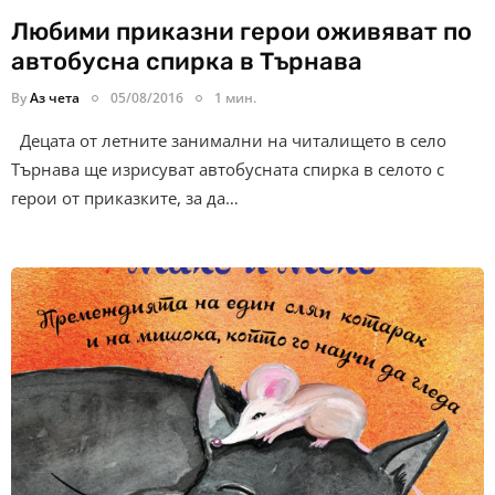
Любими приказни герои оживяват по
автобусна спирка в Търнава
By
Аз чета
05/08/2016
1 мин.
Децата от летните занимални на читалището в село
Търнава ще изрисуват автобусната спирка в селото с
герои от приказките, за да…