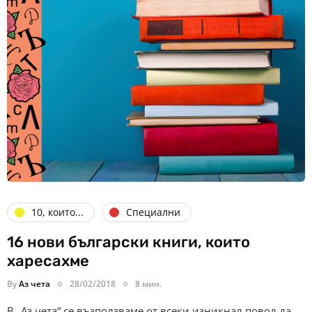
10, които...
Специални
16 нови български книги, които
харесахме
By
Аз чета
28/02/2018
8 мин.
В „Аз чета“ се възползваме от всеки изникнал повод да