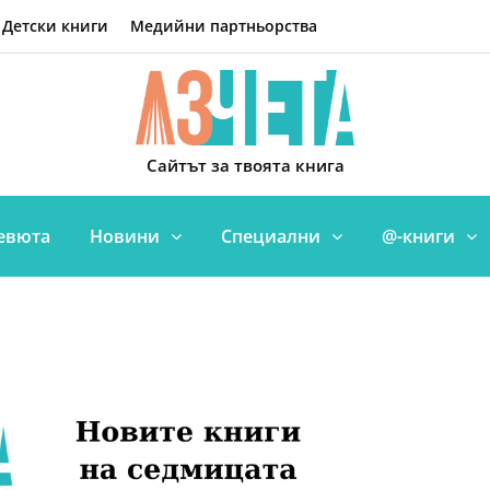
Детски книги
Медийни партньорства
Сайтът за твоята книга
евюта
Новини
Специални
@-книги