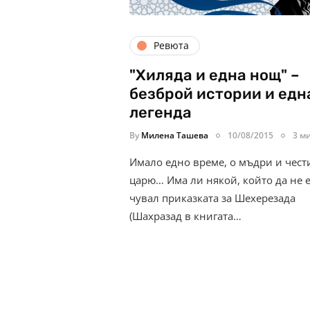
Ревюта
"Хиляда и една нощ" –
безброй истории и едн
легенда
By
Милена Ташева
10/08/2015
3 м
Имало едно време, о мъдри и чест
царю… Има ли някой, който да не 
чувал приказката за Шехерезада
(Шахразад в книгата…