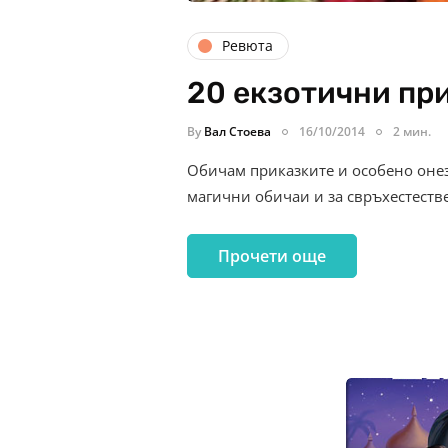
Ревюта
20 екзотични пр
By
Вал Стоева
16/10/2014
2 мин.
Обичам приказките и особено онез
магични обичаи и за свръхестеств
Прочети още