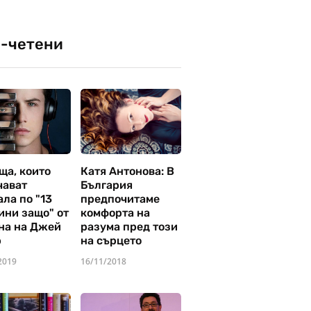
-четени
ща, които
Катя Антонова: В
чават
България
ла по "13
предпочитаме
ини защо" от
комфорта на
на на Джей
разума пред този
р
на сърцето
2019
16/11/2018