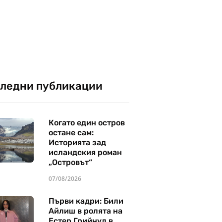
ледни публикации
Когато един остров
остане сам:
Историята зад
исландския роман
„Островът“
07/08/2026
Първи кадри: Били
Айлиш в ролята на
Естер Грийнуд в