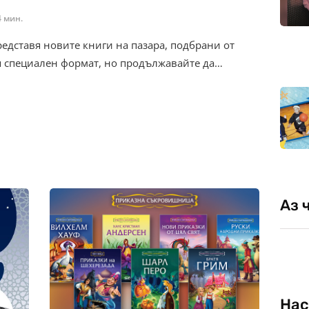
4 мин.
редставя новите книги на пазара, подбрани от
я специален формат, но продължавайте да…
Аз 
Нас