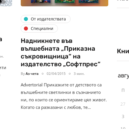
От издателствата
Специални
а
Надникнете във
вълшебната „Приказна
Кни
съкровищница“ на
ин.
издателство „Софтпрес“
ити
By
Аз чета
02/04/2015
3 мин.
е
Advertorial Приказките от детството са
П
вълшебните светлинки в съзнанието
ни, по които се ориентираме цял живот.
27
Когато са разказани с любов, те…
3
10