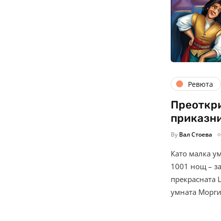
Ревюта
Преоткри
приказн
By
Вал Стоева
Като малка ум
1001 нощ – з
прекрасната 
умната Морг