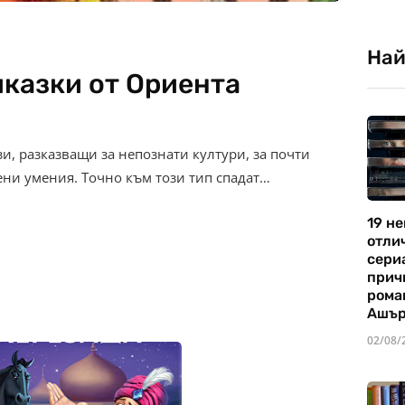
Най
иказки от Ориента
и, разказващи за непознати култури, за почти
ени умения. Точно към този тип спадат…
19 не
отли
сериа
прич
рома
Ашъ
02/08/