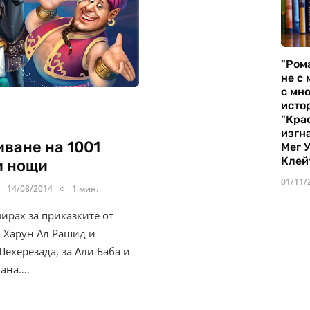
"Ром
не с 
с мно
истор
"Кра
изгн
ване на 1001
Мег 
Клей
и нощи
01/11/
14/08/2014
1 мин.
ирах за приказките от
а Харун Ал Рашид и
Шехерезада, за Али Баба и
иана….