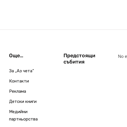
Още…
Предстоящи
No e
събития
За „Аз чета“
Контакти
Реклама
Детски книги
Медийни
партньорства