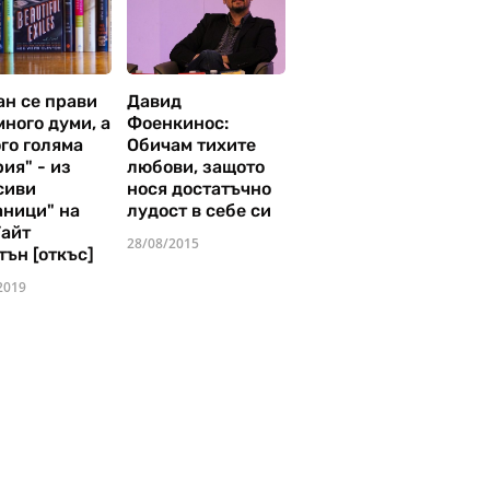
ан се прави
Давид
много думи, а
Фоенкинос:
го голяма
Обичам тихите
ия" - из
любови, защото
сиви
нося достатъчно
аници" на
лудост в себе си
Уайт
28/08/2015
тън [откъс]
2019