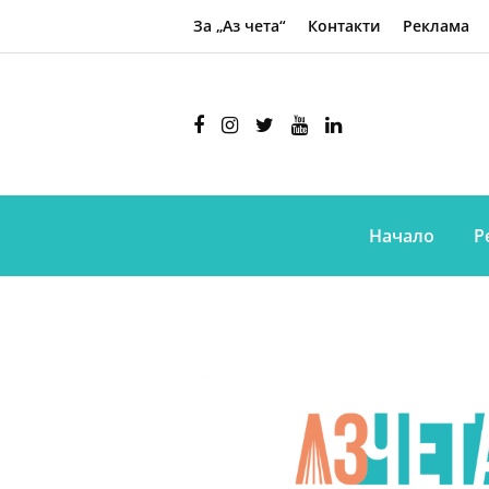
За „Аз чета“
Контакти
Реклама
Начало
Р