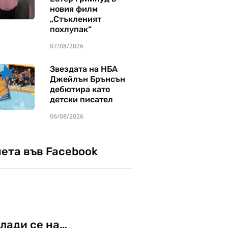
новия филм
„Стъкленият
похлупак“
07/08/2026
Звездата на НБА
Джейлън Брънсън
дебютира като
детски писател
06/08/2026
чета във Facebook
лади се на…