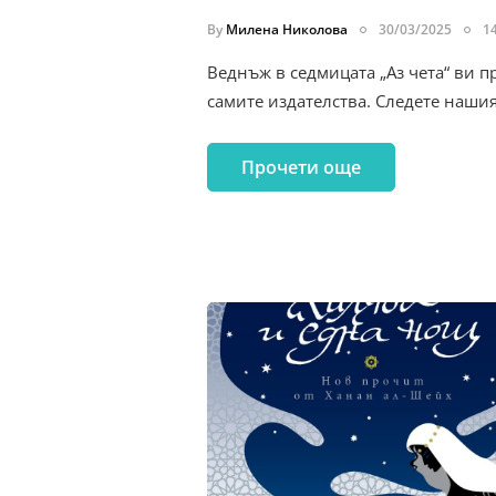
By
Милена Николова
30/03/2025
1
Веднъж в седмицата „Аз чета“ ви п
самите издателства. Следете наши
Прочети още