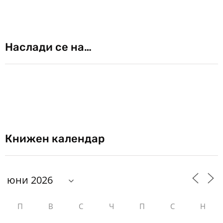
Наслади се на…
Книжен календар
П
В
С
Ч
П
С
Н