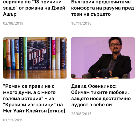
сериала по "13 причини
България предпочитаме
защо" от романа на Джей
комфорта на разума пред
Ашър
този на сърцето
02/08/2019
16/11/2018
"Роман се прави не с
Давид Фоенкинос:
много думи, а с много
Обичам тихите любови,
голяма история" - из
защото нося достатъчно
"Красиви изгнаници" на
лудост в себе си
Мег Уайт Клейтън [откъс]
28/08/2015
01/11/2019