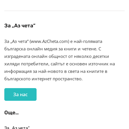
За „Аз чета“
За „Аз чета“ (www.AzCheta.com) е най-голямата
българска онлайн медия за книги и четене. С
изградената онлайн общност от няколко десетки
хиляди потребители, сайтът е основен източник на
информация за най-новото в света на книгите в
българското интернет пространство.
За нас
Още…
За „Аз чета“