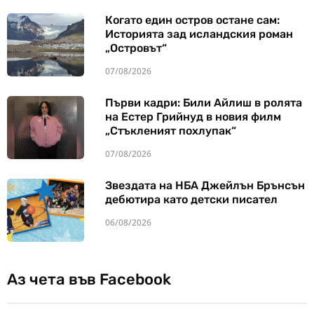
Когато един остров остане сам:
Историята зад исландския роман
„Островът“
07/08/2026
Първи кадри: Били Айлиш в ролята
на Естер Грийнуд в новия филм
„Стъкленият похлупак“
07/08/2026
Звездата на НБА Джейлън Брънсън
дебютира като детски писател
06/08/2026
Аз чета във Facebook