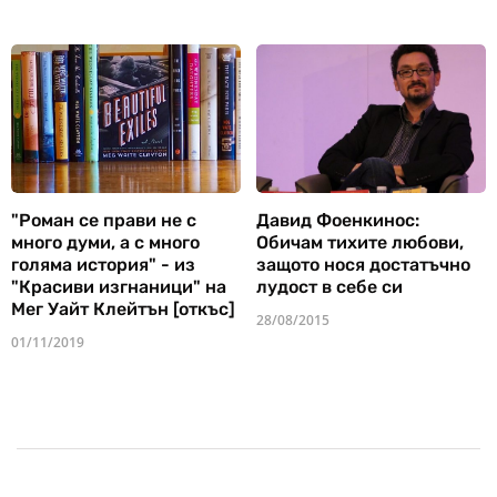
"Роман се прави не с
Давид Фоенкинос:
много думи, а с много
Обичам тихите любови,
голяма история" - из
защото нося достатъчно
"Красиви изгнаници" на
лудост в себе си
Мег Уайт Клейтън [откъс]
28/08/2015
01/11/2019