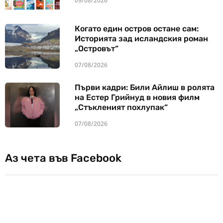
09/08/2026
Когато един остров остане сам:
Историята зад исландския роман
„Островът“
07/08/2026
Първи кадри: Били Айлиш в ролята
на Естер Грийнуд в новия филм
„Стъкленият похлупак“
07/08/2026
Аз чета във Facebook