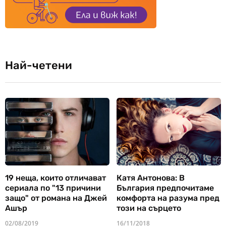
Най-четени
19 неща, които отличават
Катя Антонова: В
сериала по "13 причини
България предпочитаме
защо" от романа на Джей
комфорта на разума пред
Ашър
този на сърцето
02/08/2019
16/11/2018