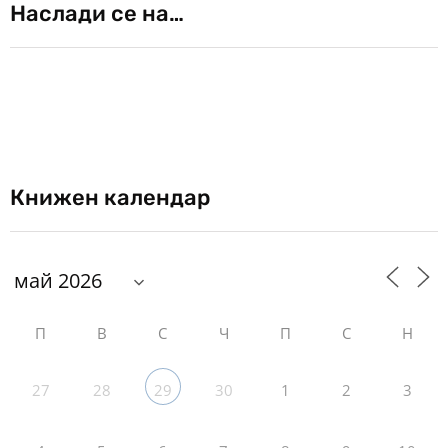
Наслади се на…
Книжен календар
П
В
С
Ч
П
С
Н
27
28
30
1
2
3
29