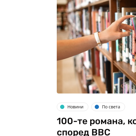
Новини
По света
100-те романа, к
според BBC