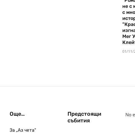
"Ром
не с 
с мно
истор
"Кра
изгн
Мег 
Клей
01/11/
Още…
Предстоящи
No e
събития
За „Аз чета“