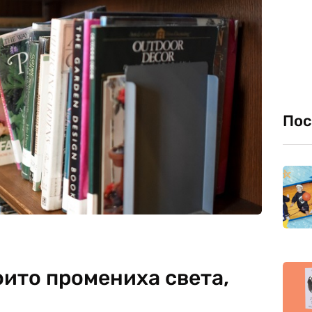
Пос
оито промениха света,