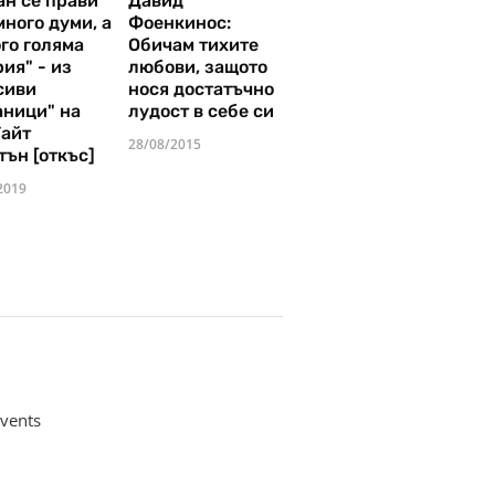
ан се прави
Давид
много думи, а
Фоенкинос:
го голяма
Обичам тихите
ия" - из
любови, защото
сиви
нося достатъчно
аници" на
лудост в себе си
Уайт
28/08/2015
тън [откъс]
2019
vents