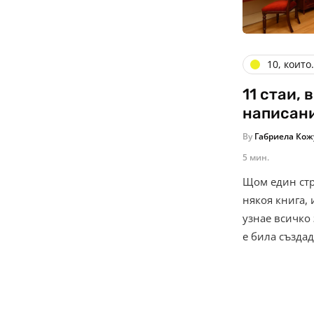
10, които.
11 стаи, 
написани
By
Габриела Кож
5 мин.
Щом един стр
някоя книга,
узнае всичко
е била създа