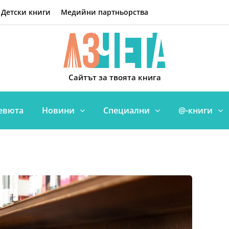
Детски книги
Медийни партньорства
Сайтът за твоята книга
евюта
Новини
Специални
@-книги