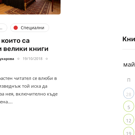
..
Специални
Кни
в които са
 велики книги
ухарова
19/10/2018
астен читател се влюби в
П
 изведнъж той иска да
 за нея, включително къде
28
дена….
5
12
19