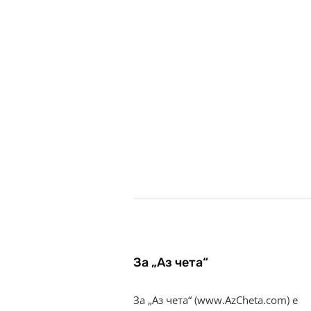
За „Аз чета“
За „Аз чета“ (www.AzCheta.com) е