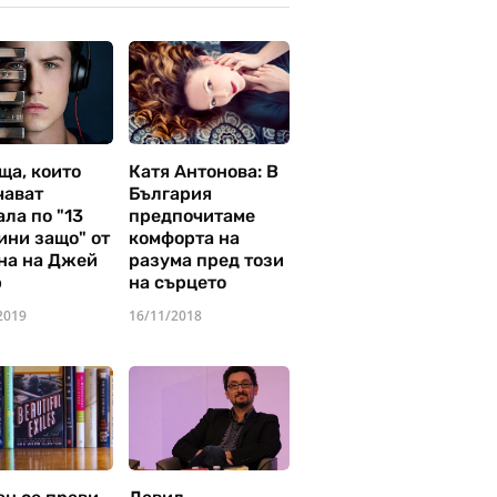
ща, които
Катя Антонова: В
чават
България
ла по "13
предпочитаме
ини защо" от
комфорта на
на на Джей
разума пред този
р
на сърцето
2019
16/11/2018