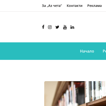
За „Аз чета“
Контакти
Реклама
Начало
Р