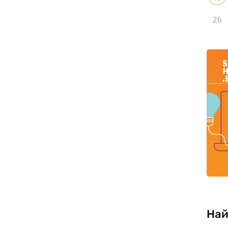
26
Най