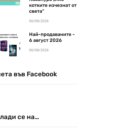
котките изчезнат от
света“
06/08/2026
Най-продаваните -
6 август 2026
06/08/2026
чета във Facebook
лади се на…