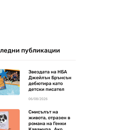
ледни публикации
Звездата на НБА
Джейлън Брънсън
дебютира като
детски писател
06/08/2026
Смисълът на
живота, отразен в
романа на Генки
Кавамура „Ако