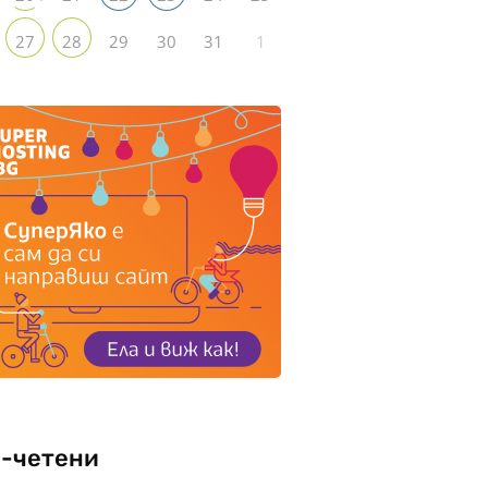
29
30
31
1
27
28
-четени