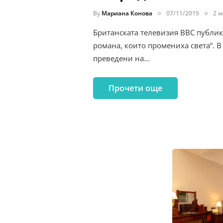
By
Мариана Конова
07/11/2019
2 м
Британската телевизия BBC публику
романа, които промениха света“. В
преведени на…
Прочети още