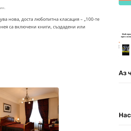
ин.
ва новa, доста любопитна класация – „100-те
 нея са включени книги, създадени или
Аз 
Нас