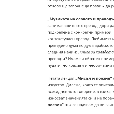
отново ще започне да прави – да р
„Музиката на словото и преводъ
занимаващите се с превод, дори да
подкрепена с конкретни примери,
контекстуален превод. Любимият м
преведено дума по дума арабското
следния начин:
„Книга за хилядата
преводът? Имаме и обратен пример
чудати, но красиви и необичайни 
Петата лекция
„Мисъл и поезия“
изкуство. Дилема, която се опитва
всекидневното говорене, в езика, 
износват значенията си и не пораж
поезия“
пък се надявам да ви заин