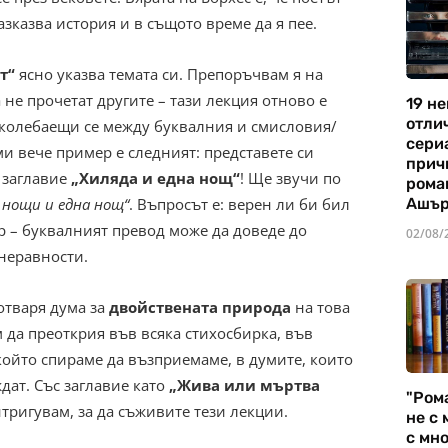
азказва история и в същото време да я пее.
т“
ясно указва темата си. Препоръчвам я на
 не прочетат другите – тази лекция отново е
19 не
отли
 колебаещи се между буквалния и смисловия/
сериа
и вече пример е следният: представете си
прич
 заглавие
„Хиляда и една нощ“
! Ще звучи по
рома
 нощи и една нощ“
. Въпросът е: верен ли би бил
Ашъ
 – буквалният превод може да доведе до
02/08/
неравности.
отваря дума за
двойствената природа
на това
м да преоткрия във всяка стихосбирка, във
който спираме да възприемаме, в думите, които
дат. Със заглавие като
„Жива или мъртва
"Ром
тригувам, за да съживите тези лекции.
не с 
с мно