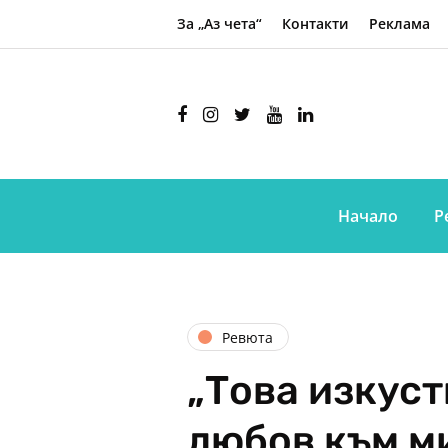
За „Аз чета“
Контакти
Реклама
Начало
Р
Ревюта
„Това изкуст
любов към м