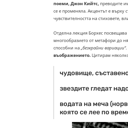
поеми, Джон Кийтс,
преводите им 
се е променяла. Акцентът е върху с
чувствителността на стиховете, вл
Отделна лекция Борхес посвещава
многообразието от метафори до ня
способни на
„безкрайни вариации“
.
въображението.
Цитирам няколко 
чудовище, съставено
звездите гледат над
водата на меча (нор
която се лее по врем