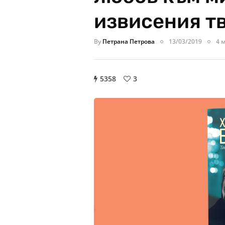
извисения т
By
Петрана Петрова
13/03/2019
4 
5358
3