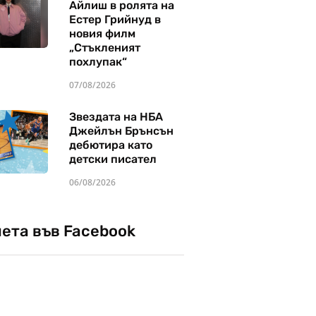
Айлиш в ролята на
Естер Грийнуд в
новия филм
„Стъкленият
похлупак“
07/08/2026
Звездата на НБА
Джейлън Брънсън
дебютира като
детски писател
06/08/2026
чета във Facebook