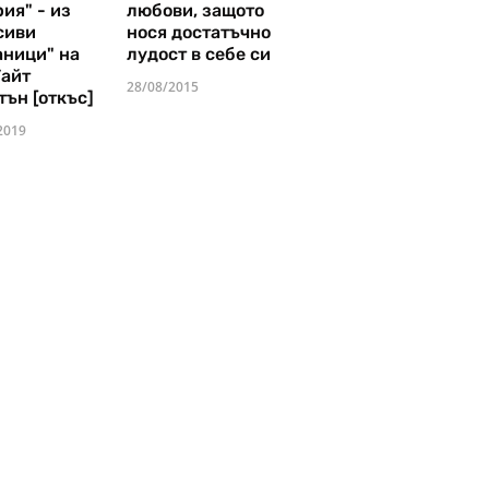
ия" - из
любови, защото
сиви
нося достатъчно
аници" на
лудост в себе си
Уайт
28/08/2015
тън [откъс]
2019