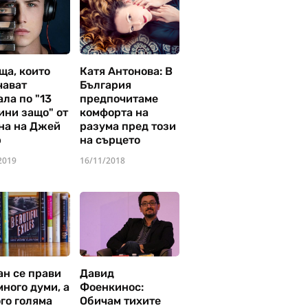
ща, които
Катя Антонова: В
чават
България
ла по "13
предпочитаме
ини защо" от
комфорта на
на на Джей
разума пред този
р
на сърцето
2019
16/11/2018
ан се прави
Давид
много думи, а
Фоенкинос:
го голяма
Обичам тихите