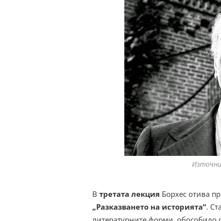
Източник
В
третата лекция
Борхес отива пр
„Разказването на историята“
. С
литературните форми, обособило се