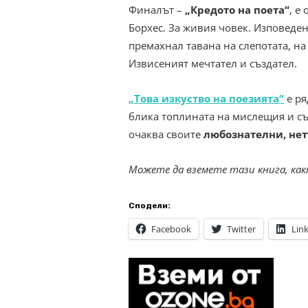
Финалът –
„Кредото на поета“
, е
Борхес. За живия човек. Изповеден
премахнал тавана на слепотата, на
Извисеният мечтател и създател.
„Това изкуство на поезията“
е ря
блика топлината на мислещия и съм
очаква своите
любознателни, не
Можете да вземете тази книга, как
Сподели:
Facebook
Twitter
Lin