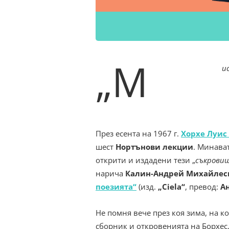
„М
и
През есента на 1967 г.
Хорхе Луис
шест
Нортънови лекции
. Минава
открити и издадени тези „
съкрови
нарича
Калин-Андрей Михайлес
поезията“
(изд.
„Ciela“
, превод:
А
Не помня вече през коя зима, на к
сборник и откровенията на Борхес.