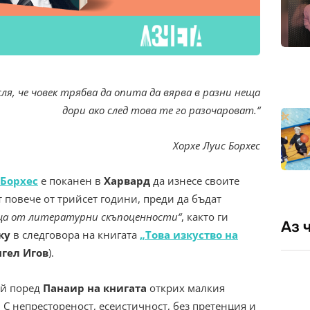
сля, че човек трябва да опита да вярва в разни неща
дори ако след това те го разочароват.“
Хорхе Луис Борхес
 Борхес
е поканен в
Харвард
да изнесе своите
т повече от трийсет години, преди да бъдат
ща от литературни скъпоценности“
, както ги
Аз 
ку
в следговора на книгата
„Това изкуство на
нгел Игов
).
ой поред
Панаир на книгата
открих малкия
 С непрестореност, есеистичност, без претенция и