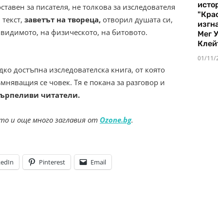
истор
 оставен за писателя, не толкова за изследователя
"Кра
 текст,
заветът на твореца,
отворил душата си,
изгн
 видимото, на физическото, на битовото.
Мег 
Клей
01/11/
дко достъпна изследователска книга, от която
няващия се човек. Тя е покана за разговор и
търпеливи читатели.
то и още много заглавия от
Ozone.bg
.
kedIn
Pinterest
Email