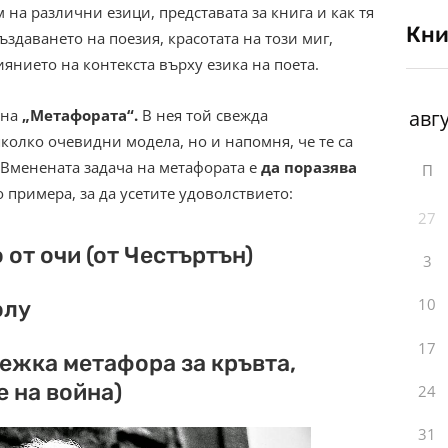
на различни езици, представата за книга и как тя
Кни
ъздаването на поезия, красотата на този миг,
иянието на контекста върху езика на поета.
 на
„Метафората“.
В нея той свежда
колко очевидни модела, но и напомня, че те са
 Вменената задача на метафората е
да поразява
П
примера, за да усетите удоволствието:
27
 от очи (от Честъртън)
3
10
олу
17
вежка метафора за кръвта,
е на война)
24
31