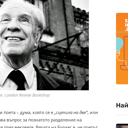
: London Review Bookshop
Най
и поета – дума, която се е
„сцепила на две“
, или
тава въпрос за познатото разделение на
 през вековете. Вярата на Борхес е, че поетът