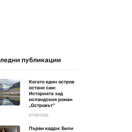
ледни публикации
Когато един остров
остане сам:
Историята зад
исландския роман
„Островът“
07/08/2026
Първи кадри: Били