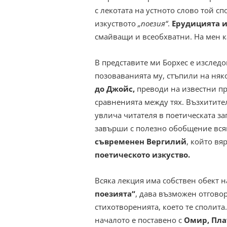
с лекотата на устното слово той 
изкуството
„поезия“
.
Ерудицията и
смайващи и всеобхватни. На мен ка
В представите ми Борхес е изследо
позоваванията му, стъпили на няк
до Джойс,
преводи на известни пр
сравненията между тях. Възхитите
увлича читателя в поетическата за
завърши с полезно обобщение всяк
съвременен Вергилий
, който вя
поетическото изкуство.
Всяка лекция има собствен обект 
поезията“
, дава възможен отговор
стихотворенията, което те сполит
началото е поставено с
Омир, Пла