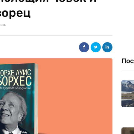
ворец
мин.
Пос