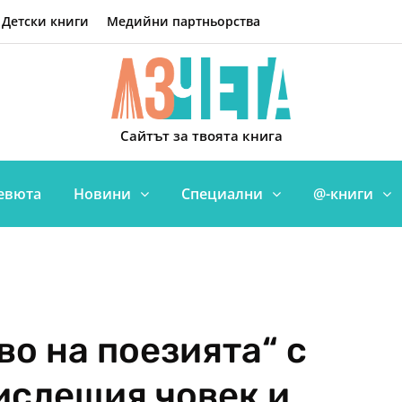
Детски книги
Медийни партньорства
Сайтът за твоята книга
евюта
Новини
Специални
@-книги
во на поезията“ с
ислещия човек и