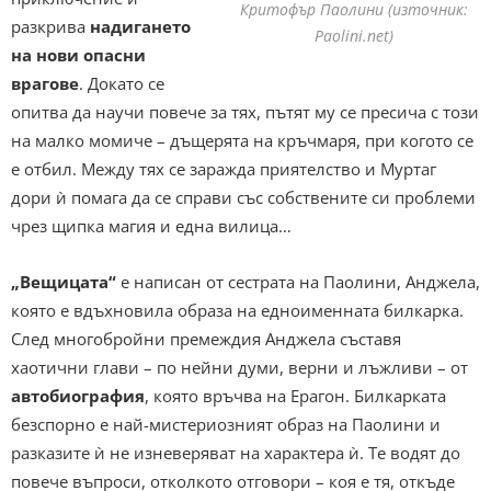
Критофър Паолини (източник:
разкрива
надигането
Paolini.net)
на нови опасни
врагове
. Докато се
опитва да научи повече за тях, пътят му се пресича с този
на малко момиче – дъщерята на кръчмаря, при когото се
е отбил. Между тях се заражда приятелство и Муртаг
дори ѝ помага да се справи със собствените си проблеми
чрез щипка магия и една вилица…
„Вещицата“
е написан от сестрата на Паолини, Анджела,
която е вдъхновила образа на едноименната билкарка.
След многобройни премеждия Анджела съставя
хаотични глави – по нейни думи, верни и лъжливи – от
автобиография
, която връчва на Ерагон. Билкарката
безспорно е най-мистериозният образ на Паолини и
разказите ѝ не изневеряват на характера ѝ. Те водят до
повече въпроси, отколкото отговори – коя е тя, откъде