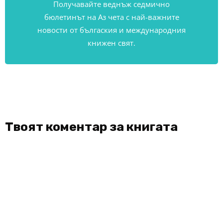
Получавайте веднъж седмично
бюлетинът на Аз чета с най-важните
новости от бългаския и международния
книжен свят.
Твоят коментар за книгата