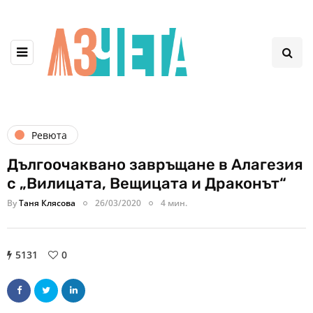
Ревюта
Дългоочаквано завръщане в Алагезия
с „Вилицата, Вещицата и Драконът“
By
Таня Клясова
26/03/2020
4 мин.
5131
0