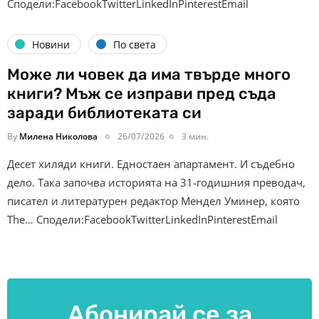
Сподели:FacebookTwitterLinkedInPinterestEmail
Новини
По света
Може ли човек да има твърде много
книги? Мъж се изправи пред съда
заради библиотеката си
By
Милена Николова
26/07/2026
3 мин.
Десет хиляди книги. Едностаен апартамент. И съдебно
дело. Така започва историята на 31-годишния преводач,
писател и литературен редактор Мендел Уминер, която
The… Сподели:FacebookTwitterLinkedInPinterestEmail
Абонирай се за