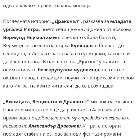
идва и какво я прави толкова могъща.
Последната история,
„Драконът“
, разказва за
младата
ургалка Илгра
, чието селище е унищожено от дракона
Вермунд Неумолимия
. Слез като убива баща ѝ,
Вермунд се заселва на върха
Кулкарас
в близост до
селището, а Илгра се заклева да го унищожи, каквото и
да ѝ коства това. В началото на
„Ерагон“
ургалите са
описвани като
безскрупулни чудовища
, но сега се
оказват народ с традиции, поучителни приказки и герои
като Илгра, на които читателят да се възхищава.
„Вилицата, Вещицата и Драконът“
ми показа, че явно
Паолини има какво още да разкаже за Алагезия и го
прави още по-добре
(стилът му е предаден прекрасно в
превода на
Александър Драганов
)
. И трите истории
поставят стабилна основа за нови фентъзи романи,