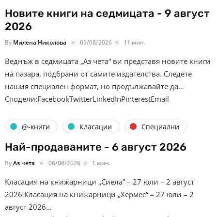
Новите книги на седмицата - 9 август
2026
By
Милена Николова
09/08/2026
11 мин.
Веднъж в седмицата „Аз чета“ ви представя новите книги
на пазара, подбрани от самите издателства. Следете
нашия специален формат, но продължавайте да…
Сподели:FacebookTwitterLinkedInPinterestEmail
@-книги
Класации
Специални
Най-продаваните - 6 август 2026
By
Аз чета
06/08/2026
1 мин.
Класация на книжарници „Сиела“ – 27 юли – 2 август
2026 Класация на книжарници „Хермес“ – 27 юли – 2
август 2026…