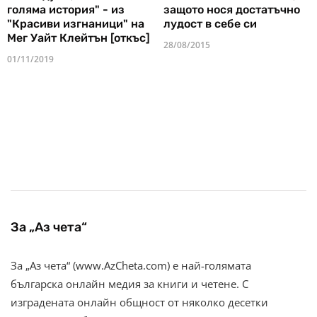
голяма история" - из
защото нося достатъчно
"Красиви изгнаници" на
лудост в себе си
Мег Уайт Клейтън [откъс]
28/08/2015
01/11/2019
За „Аз чета“
За „Аз чета“ (www.AzCheta.com) е най-голямата
българска онлайн медия за книги и четене. С
изградената онлайн общност от няколко десетки