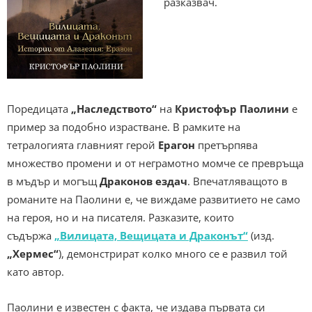
разказвач.
Поредицата
„Наследството“
на
Кристофър Паолини
е
пример за подобно израстване. В рамките на
тетралогията главният герой
Ерагон
претърпява
множество промени и от неграмотно момче се превръща
в мъдър и могъщ
Драконов ездач
. Впечатляващото в
романите на Паолини е, че виждаме развитието не само
на героя, но и на писателя. Разказите, които
съдържа
„Вилицата, Вещицата и Драконът“
(изд.
„Хермес“
), демонстрират колко много се е развил той
като автор.
Паолини е известен с факта, че издава първата си