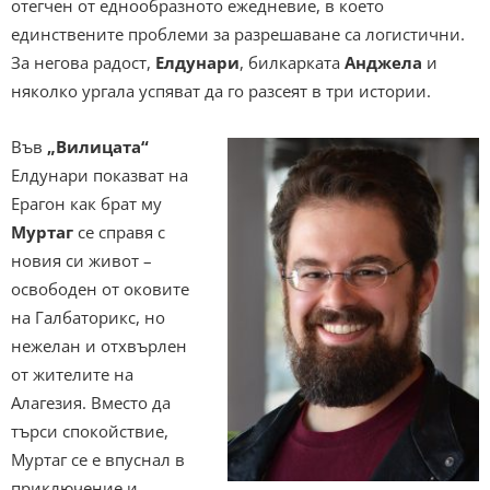
отегчен от еднообразното ежедневие, в което
единствените проблеми за разрешаване са логистични.
За негова радост,
Елдунари
, билкарката
Анджела
и
няколко ургала успяват да го разсеят в три истории.
Във
„Вилицата“
Елдунари показват на
Ерагон как брат му
Муртаг
се справя с
новия си живот –
освободен от оковите
на Галбаторикс, но
нежелан и отхвърлен
от жителите на
Алагезия. Вместо да
търси спокойствие,
Муртаг се е впуснал в
приключение и