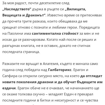
За моя радост, почти десетилетие след
„Наследството“
държа в ръцете си
„Вилицата,
Вещицата и Драконът“
. Известно време се притеснявах
да прочета трите разказа, които обещаваха да ме
срещнат отново с познати и любими герои. Поредицата
на Паолини има
сантиментална стойност
за мен и не
исках да се разочаровам. Когато най-после се реших и
разгърнах книгата, не я оставих, докато не стигнах
последната страница.
Разказите ни връщат в Алагезия, където е минала само
година след победата над
Галбаторикс
. Ерагон и
Сапфира са открили сигурно място, на което
да отгледат
новите поколения дракони и да обучат бъдещите им
ездачи
. Ерагон обаче не е очаквал, че начинанието ще
се окаже толкова скучно – младият Ездач е прекарал
последните години в битки и несигурност и се чувства