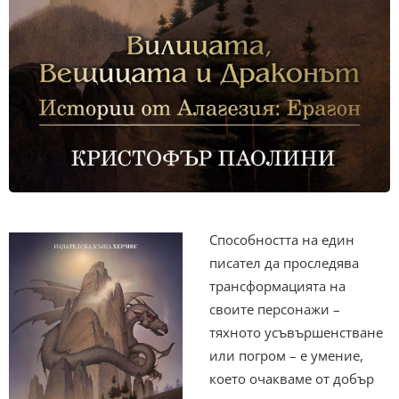
Способността на един
писател да проследява
трансформацията на
своите персонажи –
тяхното усъвършенстване
или погром – е умение,
което очакваме от добър