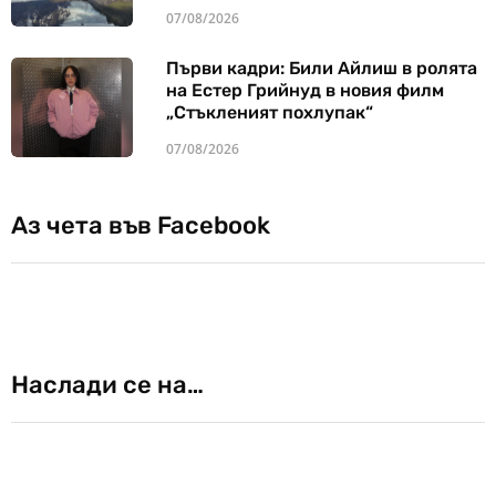
07/08/2026
Първи кадри: Били Айлиш в ролята
на Естер Грийнуд в новия филм
„Стъкленият похлупак“
07/08/2026
Аз чета във Facebook
Наслади се на…