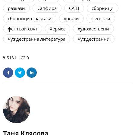
разкази
Сапфира
САЩ
сборници
сборници с разкази
ургали
фентъзи
фентъзи свят
Хермес
художествени
чуждестранна литература
чуждестранни
5131
0
Таня Клясова