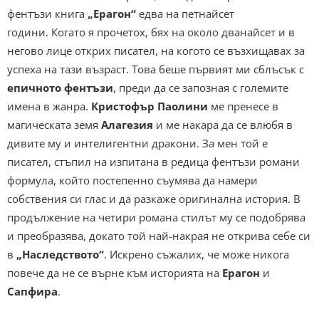
фентъзи книга
„Ерагон“
едва на петнайсет
години. Когато я прочетох, бях на около дванайсет и в
негово лице открих писател, на когото се възхищавах за
успеха на тази възраст. Това беше първият ми сблъсък с
епичното фентъзи
, преди да се запозная с големите
имена в жанра.
Кристофър Паолини
ме пренесе в
магическата земя
Алагезия
и ме накара да се влюбя в
дивите му и интелигентни дракони. За мен той е
писател, стъпил на изпитана в редица фентъзи романи
формула, който постепенно съумява да намери
собствения си глас и да разкаже оригинална история. В
продължение на четири романа стилът му се подобрява
и преобразява, докато той най-накрая не открива себе си
в
„Наследството“
. Искрено съжалих, че може никога
повече да не се върне към историята на
Ерагон
и
Сапфира
.