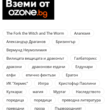
The Fork the Witch and The Worm
Алагезия
Александър Драганов
Бризингър
Вермунд Неумолимия
Вилицата вещицата и драконът
Галбаторикс
дракони
драконови ездачи
Елдунари
елфи
епично фентъзи
Ерагон
ИК "Хермес"
Илгра
Кристофър Паолини
Кулкарас
магия
Муртаг
Наследството
поредица
поредици
преводна литература
преводни
проза
Първородният