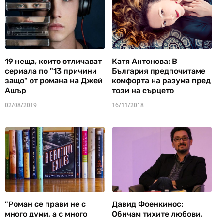
19 неща, които отличават
Катя Антонова: В
сериала по "13 причини
България предпочитаме
защо" от романа на Джей
комфорта на разума пред
Ашър
този на сърцето
02/08/2019
16/11/2018
"Роман се прави не с
Давид Фоенкинос:
много думи, а с много
Обичам тихите любови,