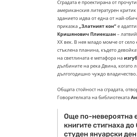
Сградата е проектирана от прочут
американския литературен критик
зданието идва от една от най-оби
приказка
„Златният кон“
е адапт
Кришянович Плиекшан
– латвий
XX век. В нея младо момче от село
стъклена планина, където девойка
на светлината е метафора на
изгу
дълбините на река Двина, когато 
дългогодишно чуждо владичество.
Общата стойност на сградата, отвор
Говорителката на библиотеката
Ан
Още по-невероятна е
книгите стигнаха до
студен януарски ден 