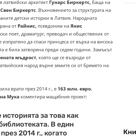
ия латвийски архитект
Гунарс Биркертс,
баща на
Свен Биркертс
. Въхновението за структурата на
чаните детски истории в Латвия. Народната
ирана от
Райнис,
псевдоним на
Янис
ски поет, драматург, преводач и общественик от
 е изпратено да спаси принцеса от върха на висока
та е била затворена преди седем години. Замъкът
бената мъдрост
, която ще се възроди от
латвийския народ върне земите си от бремето на
ила врати през 2014 г., е
163 млн. евро.
на Мука
коментира мащабния проект:
 историята за това как
 библиотеката. В един
Кни
през 2014 г., когато