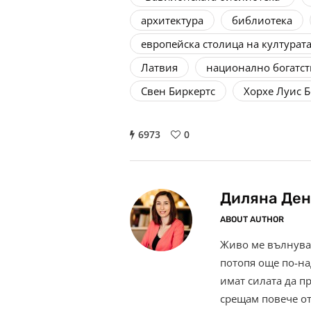
архитектура
библиотека
европейска столица на културат
Латвия
национално богатст
Свен Биркертс
Хорхе Луис Б
6973
0
Диляна Ден
ABOUT AUTHOR
Живо ме вълнува 
потопя още по-на
имат силата да п
срещам повече от