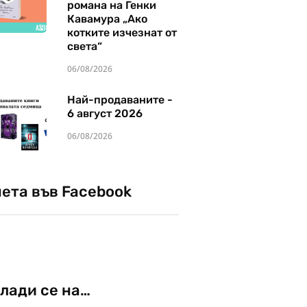
романа на Генки
Кавамура „Ако
котките изчезнат от
света“
06/08/2026
Най-продаваните -
6 август 2026
06/08/2026
чета във Facebook
лади се на…