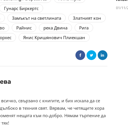
Гунарс Биркертс
01/11/
а
Замъкът на светлината
Златният кон
во
Райнис
река Двина
Рига
орхес
Янис Кришянович Плиекшан
ева
всичко, свързано с книгите, и бих искала да се
дълбоко в техния свят. Вярвам, че четящите хора
роменят нещата към по-добро. Нямам търпение да
 тях!