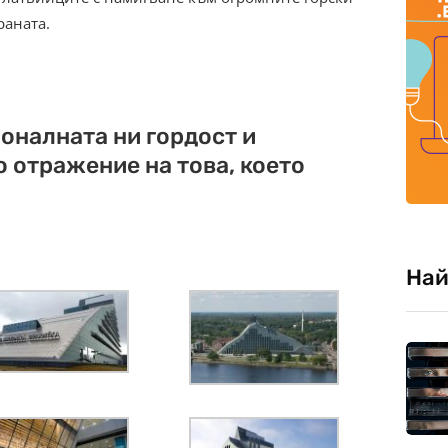
раната.
оналната ни гордост и
о отражение на това, което
Най