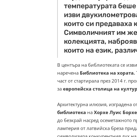
температурата беше -
изви двукилометрова
които си предаваха к
Символичният им жес
колекцията, наброява
които на език, разли
В центъра на библиотеката се изви
наречена
Библиотека на хората.
част от стартирала през 2014 г. про
за
европейска столица на култур
Архитектурна илюзия, изградена о
библиотека
на
Хорхе Луис Борхе
до безкрай насред осеметажното 
ламперия от латвийска бреза прид
символизира конкурентния дух на