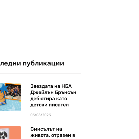
ледни публикации
Звездата на НБА
Джейлън Брънсън
дебютира като
детски писател
06/08/2026
Смисълът на
живота, отразен в