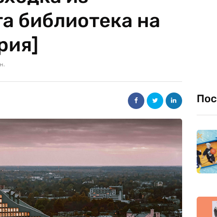
а библиотека на
рия]
н.
Пос