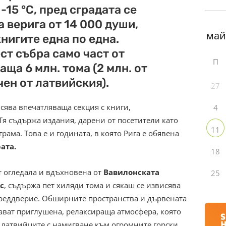
15 °C, пред сградата се
 верига от 14 000 души,
нигите една по една.
т събра само част от
П
ща 6 млн. тома (2 млн. от
чен от латвийския).
27
сява впечатляваща секция с книги,
4
Тя съдържа издания, дарени от посетители като
11
грама. Това е и годината, в която Рига е обявена
ата.
18
т огледала и вдъхновена от
Вавилонската
25
с
, съдържа пет хиляди тома и сякаш се извисява
преддверие. Обширните пространства и дървената
ават приглушена, релаксираща атмосфера, която
 латвийците с намигване към огромните горски