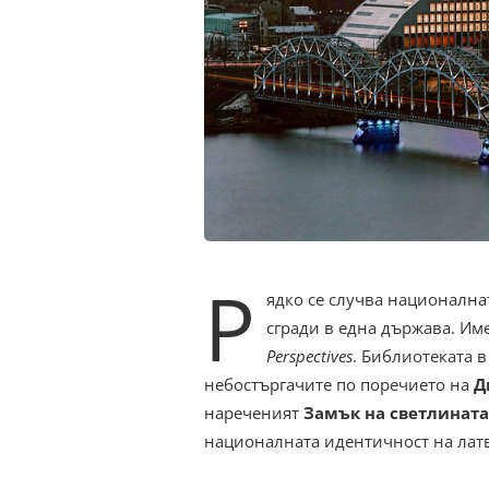
Р
ядко се случва национална
сгради в една държава. Им
Perspectives
. Библиотеката в
небостъргачите по поречието на
Д
нареченият
Замък на светлината
националната идентичност на лат