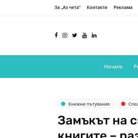
За „Аз чета“
Контакти
Реклама
Начало
Р
Книжни пътувания
Спе
Замъкът на с
книгите – ра