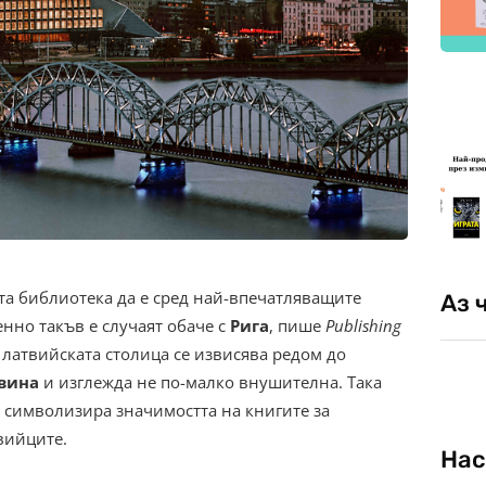
та библиотека да е сред най-впечатляващите
Аз 
енно такъв е случаят обаче с
Рига
, пише
Publishing
 латвийската столица се извисява редом до
вина
и изглежда не по-малко внушителна. Така
символизира значимостта на книгите за
вийците.
Нас