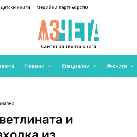
Детски книги
Медийни партньорства
Сайтът за твоята книга
евюта
Новини
Специални
@-книги
циални
ветлината и
зходка из