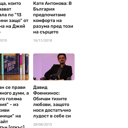
ща, които
Катя Антонова: В
чават
България
ла по "13
предпочитаме
ини защо" от
комфорта на
на на Джей
разума пред този
р
на сърцето
2019
16/11/2018
ан се прави
Давид
много думи, а
Фоенкинос:
го голяма
Обичам тихите
ия" - из
любови, защото
сиви
нося достатъчно
аници" на
лудост в себе си
Уайт
28/08/2015
тън [откъс]