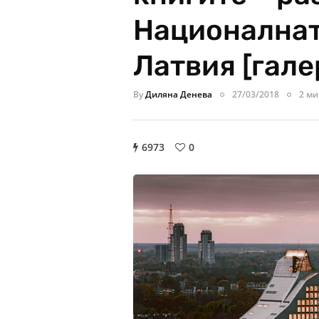
Националнат
Латвия [гале
By
Диляна Денева
27/03/2018
2 ми
6973
0