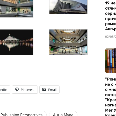
19 не
отли
сериа
прич
рома
Ашъ
02/08/
"Ром
не с 
с мно
kedIn
Pinterest
Email
истор
"Кра
изгн
Мег 
Publishing Perspectives
Анна Мука
Клей