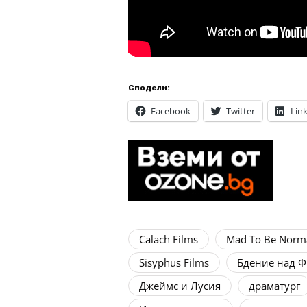
Сподели:
Facebook
Twitter
Lin
Calach Films
Mad To Be Norm
Sisyphus Films
Бдение над Ф
Джеймс и Лусия
драматург