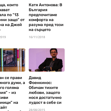
ща, които
Катя Антонова: В
чават
България
ла по "13
предпочитаме
ини защо" от
комфорта на
на на Джей
разума пред този
р
на сърцето
2019
16/11/2018
ан се прави
Давид
много думи, а
Фоенкинос:
го голяма
Обичам тихите
ия" - из
любови, защото
сиви
нося достатъчно
аници" на
лудост в себе си
Уайт
28/08/2015