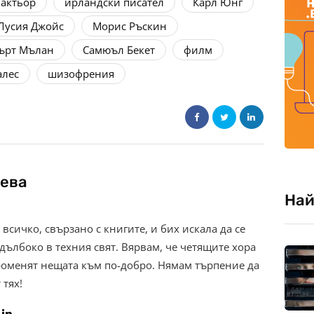
 актьор
ирландски писател
Карл Юнг
Лусия Джойс
Морис Ръскин
ърт Мълан
Самюъл Бекет
филм
алес
шизофрения
ева
Най
всичко, свързано с книгите, и бих искала да се
дълбоко в техния свят. Вярвам, че четящите хора
роменят нещата към по-добро. Нямам търпение да
 тях!