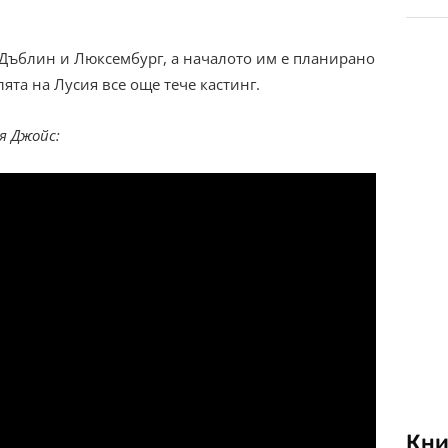
Дъблин и Люксембург, а началото им е планирано
лята на Лусия все още тече кастинг.
я Джойс:
Кни