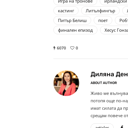
Игра на тронове
ирландски
кастинг
Литълфингър
Питър Белиш
поет
Роб
финален епизод
Хесус Гонз
6070
0
Диляна Ден
ABOUT AUTHOR
Живо ме вълнува 
потопя още по-на
имат силата да п
срещам повече от
articles