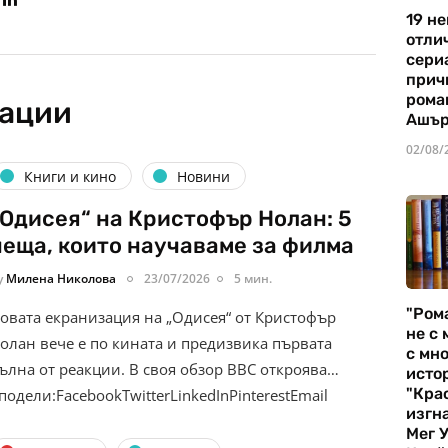
19 не
отли
сериа
прич
рома
кации
Ашъ
02/08/
Книги и кино
Новини
„Одисея“ на Кристофър Нолан: 5
неща, които научаваме за филма
y
Милена Николова
23/07/2026
5 мин.
"Ром
овата екранизация на „Одисея“ от Кристофър
не с 
олан вече е по кината и предизвика първата
с мно
ълна от реакции. В своя обзор BBC откроява…
истор
"Кра
подели:FacebookTwitterLinkedInPinterestEmail
изгн
Мег 