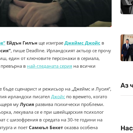
ве“
Ейдън Гилън
ще изиграе
Джеймс Джойс
в
сия“
, пише Deadline. Ирландският актьор се прочу
лиш, един от ключовите персонажи в сериала,
е превърна в
най-гледаната серия
на всички
Аз 
ще бъде сценарист и режисьор на „Джеймс и Лусия“,
утия ирландски писател
Джойс
по времето, когато
дъщеря му
Лусия
развива психически проблеми.
орка, лекувала се е при швейцарския психолог
ат с шизофрения в средата на 30-те години на
Нас
атурга и поет
Самюъл Бекет
оказва особена