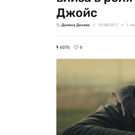
Джойс
By
Диляна Денева
31/08/2017
1 ми
6070
0