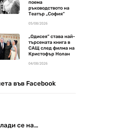
поема
ръководството на
Театър „София“
05/08/2026
„Одисея“ става най-
търсената книга в
САЩ след филма на
Кристофър Нолан
04/08/2026
чета във Facebook
лади се на…