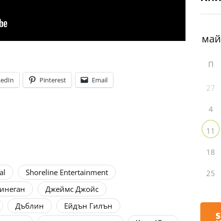
П
kedIn
Pinterest
Email
27
4
11
18
al
Shoreline Entertainment
25
инеган
Джеймс Джойс
Дъблин
Ейдън Гилън