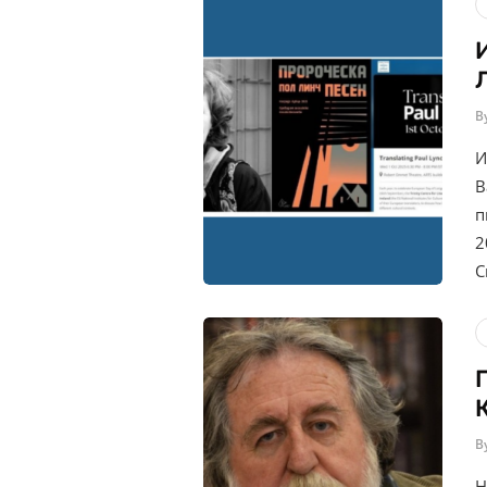
B
И
В
п
2
С
B
Н