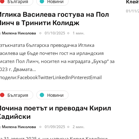
България
Новини
Клей
01/11/
Иглика Василева гостува на Пол
Линч в Тринити Колидж
y
Милена Николова
01/10/2025
1 мин.
зтъкнатата българска преводачка Иглика
асилева ще бъде почетен гост на ирландския
исател Пол Линч, носител на наградата „Букър“ за
023 г. Двамата…
подели:FacebookTwitterLinkedInPinterestEmail
България
Новини
Почина поетът и преводач Кирил
Кадийски
y
Милена Николова
01/09/2025
2 мин.
а 31 август 2025 г. ни напусна Кирил Кадийски –