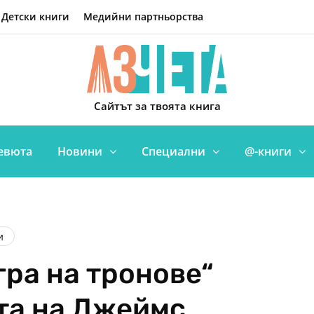
Детски книги
Медийни партньорства
Сайтът за твоята книга
евюта
Новини
Специални
@-книги
и
гра на тронове“
ята на Джеймс