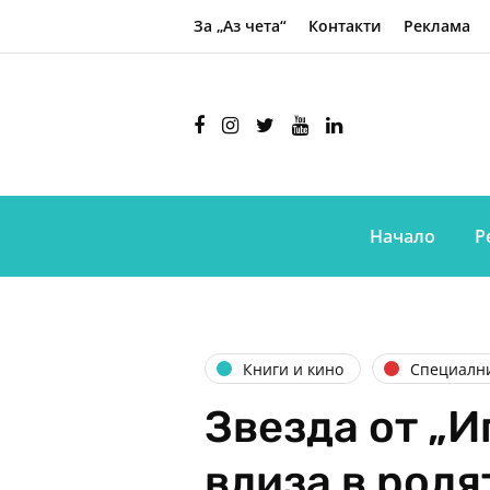
За „Аз чета“
Контакти
Реклама
Начало
Р
Книги и кино
Специалн
Звезда от „И
влиза в рол