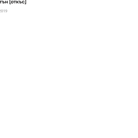
тън [откъс]
2019