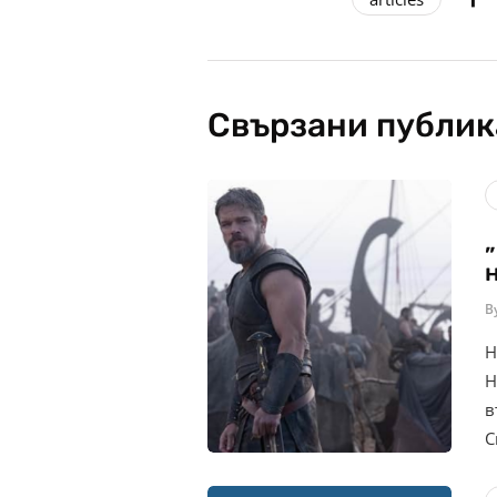
Свързани публи
B
Н
Н
в
С