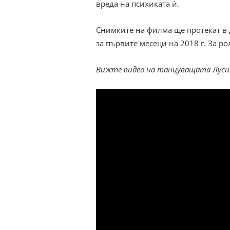
вреда на психиката ѝ.
Снимките на филма ще протекат в 
за първите месеци на 2018 г. За ро
Вижте видео на танцуващата Луси