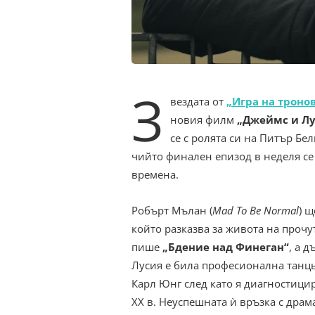
З
вездата от
„Игра на троно
новия филм
„Джеймс и Лу
се с ролята си на Питър Бе
чийто финален епизод в неделя с
времена.
Робърт Мълан (
Mad To Be Normal
) 
който разказва за живота на проч
пише
„Бдение над Финеган“
, а 
Лусия е била професионална танць
Карл Юнг след като я диагностицир
XX в. Неуспешната ѝ връзка с драм