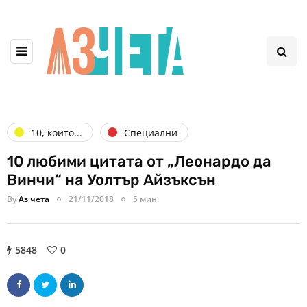
10, които...
Специални
10 любими цитата от „Леонардо да
Винчи“ на Уолтър Айзъксън
By
Аз чета
21/11/2018
5 мин.
5848
0