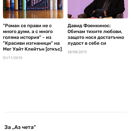
"Роман се прави не с
Давид Фоенкинос:
много думи, а с много
Обичам тихите любови,
голяма история" - из
защото нося достатъчно
"Красиви изгнаници" на
лудост в себе си
Мег Уайт Клейтън [откъс]
28/08/2015
01/11/2019
За „Аз чета“