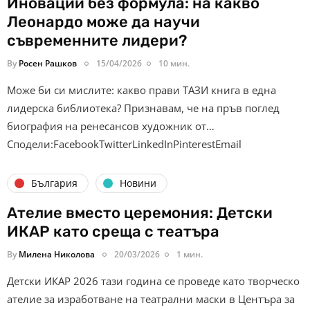
Иновации без формула: на какво
Леонардо може да научи
съвременните лидери?
By
Росен Рашков
15/04/2026
10 мин.
Може би си мислите: какво прави ТАЗИ книга в една
лидерска библиотека? Признавам, че на пръв поглед
биография на ренесансов художник от…
Сподели:FacebookTwitterLinkedInPinterestEmail
България
Новини
Ателие вместо церемония: Детски
ИКАР като среща с театъра
By
Милена Николова
20/03/2026
1 мин.
Детски ИКАР 2026 тази година се проведе като творческо
ателие за изработване на театрални маски в Центъра за