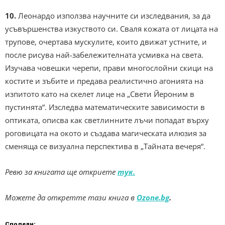
10.
Леонардо използва научните си изследвания, за да
усъвършенства изкуството си. Сваля кожата от лицата на
трупове, очертава мускулите, които движат устните, и
после рисува най-забележителната усмивка на света.
Изучава човешки черепи, прави многослойни скици на
костите и зъбите и предава реалистично агонията на
изпитото като на скелет лице на „Свети Йероним в
пустинята“. Изследва математическите зависимости в
оптиката, описва как светлинните лъчи попадат върху
роговицата на окото и създава магическата илюзия за
сменяща се визуална перспектива в „Тайната вечеря“.
Ревю за книгата ще откриете
тук.
Можете да откретте тази книга в
Ozone.bg
.
Сподели: