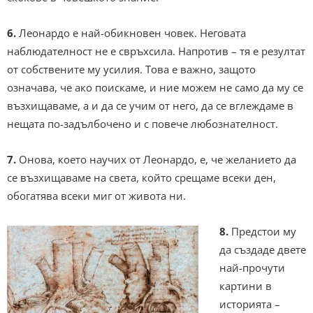
6.
Леонардо е най-обикновен човек. Неговата
наблюдателност не е свръхсила. Напротив – тя е резултат
от собствените му усилия. Това е важно, защото
означава, че ако поискаме, и ние можем не само да му се
възхищаваме, а и да се учим от него, да се вглеждаме в
нещата по-задълбочено и с повече любознателност.
7.
Онова, което научих от Леонардо, е, че желанието да
се възхищаваме на света, който срещаме всеки ден,
обогатява всеки миг от живота ни.
8.
Предстои му
да създаде двете
най-прочути
картини в
историята –