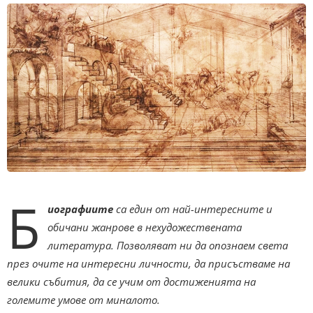
Б
иографиите
са един от най-интересните и
обичани жанрове в нехудожествената
литература. Позволяват ни да опознаем света
през очите на интересни личности, да присъстваме на
велики събития, да се учим от достиженията на
големите умове от миналото.