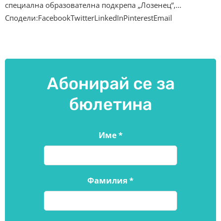
специална образователна подкрепа „Лозенец“,…
Сподели:FacebookTwitterLinkedInPinterestEmail
Абонирай се за
бюлетина
Име
*
Фамилия
*