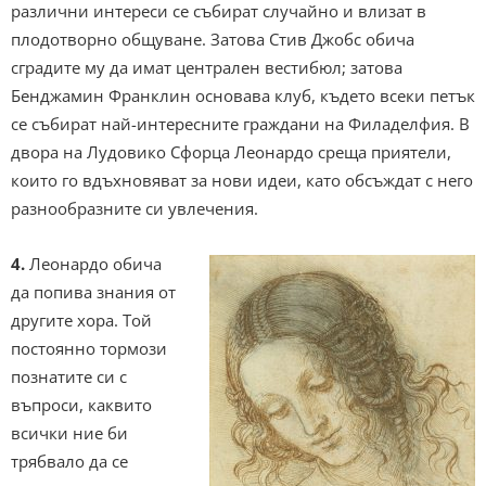
различни интереси се събират случайно и влизат в
плодотворно общуване. Затова Стив Джобс обича
сградите му да имат централен вестибюл; затова
Бенджамин Франклин основава клуб, където всеки петък
се събират най-интересните граждани на Филаделфия. В
двора на Лудовико Сфорца Леонардо среща приятели,
които го вдъхновяват за нови идеи, като обсъждат с него
разнообразните си увлечения.
4.
Леонардо обича
да попива знания от
другите хора. Той
постоянно тормози
познатите си с
въпроси, каквито
всички ние би
трябвало да се