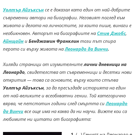
Уолтър Айзъксън
се е доказал като един от най-добрите
съвременни автори на биографии. Неговият поглед към
живота и делота на личностите, за които пише, винаги е
необикновен. Авторът на биографиите на
Стив Джобс
,
Айнщайн
и
Бенджамин Франклин
този път спира
перото си върху живота на
Леонардо да Винчи
.
Хиляди страници от изумителните
лични дневници на
Леонардо
, свидетелства от съвременници и десетки нови
открития — това са основите, върху които стъпва
Уолтър Айзъксън
, за да пресъздаде историята на един
от най-великите и всеобхватни гении. Той категорично
вярва, че петстотин години след смъртта си
Леонардо
да Винчи
все още има на какво да ни научи. Вижте кои са
любимите ни цитати от биографията:
1.
(…) Геният на Леонардо е