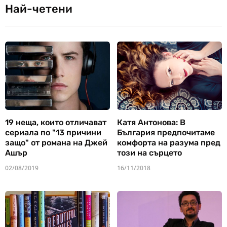
Най-четени
19 неща, които отличават
Катя Антонова: В
сериала по "13 причини
България предпочитаме
защо" от романа на Джей
комфорта на разума пред
Ашър
този на сърцето
02/08/2019
16/11/2018