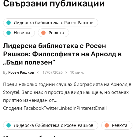
Свързани публикации
Лидерска библиотека с Росен Рашков
Новини
Ревюта
Лидерска библиотека с Росен
Рашков: Философията на Арнолд в
„Бъди полезен“
By
Росен Рашков
17/07/2026
10 мин.
Преди няколко години слушах биографията на Арнолд в
Storytel. Започнах я просто да видя как ще е, но останах
приятно изненадан от…
Сподели:FacebookTwitterLinkedInPinterestEmail
Лидерска библиотека с Росен Рашков
Ревюта