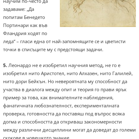
научим по-често да
задаваме: „Да
попитам Бенедето
Портинари как във
Фландрия ходят по
леда“ – гласи една от най-запомнящите се и цветисти
точки в списъците му с предстоящи задачи.
5.
Леонардо не е изобретил научния метод, не го е
изобретил нито Аристотел, нито Алхазен, нито Галилей,
нито дори Бейкън. Но невероятната му способност да
участва в диалога между опит и теория го прави ярък
пример за това, как внимателните наблюдения,
фанатичната любознателност, експерименталната
проверка, готовността да поставяш под въпрос всяка
догма и способността да откриваш закономерности
между различни дисциплини могат да доведат до големи
скокове в човешкото знание.