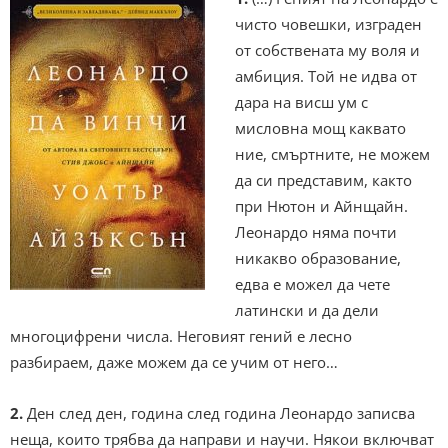
чисто човешки, изграден
от собствената му воля и
амбиция. Той не идва от
дара на висш ум с
мисловна мощ каквато
ние, смъртните, не можем
да си представим, както
при Нютон и Айнщайн.
Леонардо няма почти
никакво образование,
едва е можел да чете
латински и да дели
многоцифрени числа. Неговият гений е лесно
разбираем, даже можем да се учим от него…
2.
Ден след ден, година след година Леонардо записва
неща, които трябва да направи и научи. Някои включват