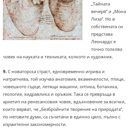
„Тайната
вечеря“ и „Мона
Лиза“. Но в
собствената си
представа
Леонардо е
точно толкова
човек на науката и техниката, колкото и художник.
9.
С новаторска страст, едновременно игрива и
натрапчива, той изучва анатомия, вкаменелости, птици,
човешкото сърце, летящи машини, оптика, ботаника,
геология, хидравлика и оръжия. Така се превръща в
архетип на ренесансовия човек, вдъхновение за всички,
които вярват, че „безбройните творения на природата“,
по неговите думи, са съчетани в единно цяло, пълно с
изумителни закономерности.