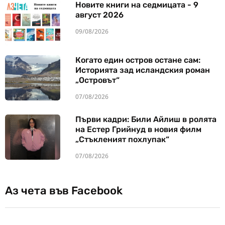
Новите книги на седмицата - 9
август 2026
09/08/2026
Когато един остров остане сам:
Историята зад исландския роман
„Островът“
07/08/2026
Първи кадри: Били Айлиш в ролята
на Естер Грийнуд в новия филм
„Стъкленият похлупак“
07/08/2026
Аз чета във Facebook