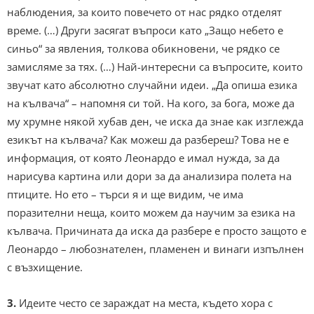
наблюдения, за които повечето от нас рядко отделят
време. (…) Други засягат въпроси като „Защо небето е
синьо“ за явления, толкова обикновени, че рядко се
замисляме за тях. (…) Най-интересни са въпросите, които
звучат като абсолютно случайни идеи. „Да опиша езика
на кълвача“ – напомня си той. На кого, за бога, може да
му хрумне някой хубав ден, че иска да знае как изглежда
езикът на кълвача? Как можеш да разбереш? Това не е
информация, от която Леонардо е имал нужда, за да
нарисува картина или дори за да анализира полета на
птиците. Но ето – търси я и ще видим, че има
поразителни неща, които можем да научим за езика на
кълвача. Причината да иска да разбере е просто защото е
Леонардо – любознателен, пламенен и винаги изпълнен
с възхищение.
3.
Идеите често се зараждат на места, където хора с