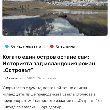
От издателствата
Специални
Когато един остров остане сам:
Историята зад исландския роман
„Островът“
By
Аз чета
07/08/2026
7 мин.
Упоритостта е думата, която най-точно описва
исландците, пише преводачката Светла Стоянова в
предговора към българското издание на „Островът“ от
Сигридюр Хагалин Бьорнсдотир….