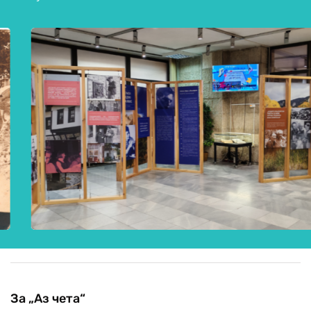
За „Аз чета“