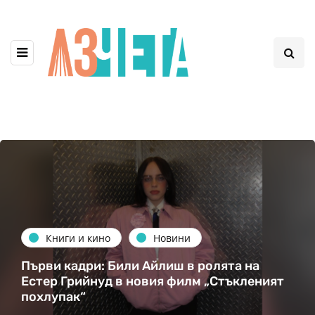
Книги и кино
Новини
Първи кадри: Били Айлиш в ролята на
Естер Грийнуд в новия филм „Стъкленият
похлупак“