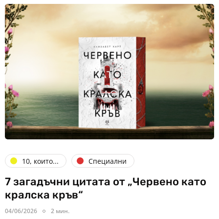
10, които...
Специални
7 загадъчни цитата от „Червено като
кралска кръв“
04/06/2026
2 мин.