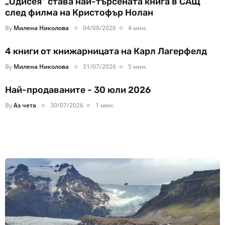
„Одисея“ става най-търсената книга в САЩ
след филма на Кристофър Нолан
By
Милена Николова
04/08/2026
4 мин.
4 книги от книжарницата на Карл Лагерфелд
By
Милена Николова
31/07/2026
5 мин.
Най-продаваните - 30 юли 2026
By
Аз чета
30/07/2026
1 мин.