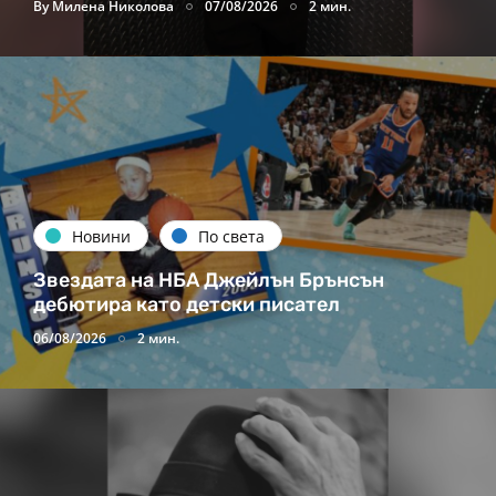
By
Милена Николова
07/08/2026
2 мин.
Новини
По света
Звездата на НБА Джейлън Брънсън
дебютира като детски писател
06/08/2026
2 мин.