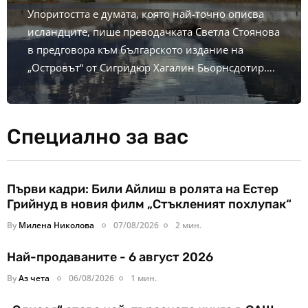
Упоритостта е думата, която най-точно описва
исландците, пише преводачката Светла Стоянова
в предговора към българското издание на
„Островът“ от Сигридюр Хагалин Бьорнсдотир….
Специално за вас
Първи кадри: Били Айлиш в ролята на Естер
Грийнуд в новия филм „Стъкленият похлупак“
By
Милена Николова
07/08/2026
2 мин.
Най-продаваните - 6 август 2026
By
Аз чета
06/08/2026
1 мин.