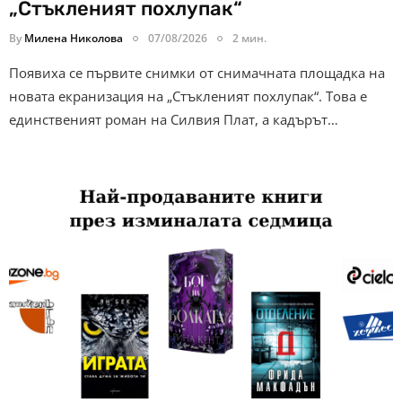
„Стъкленият похлупак“
By
Милена Николова
07/08/2026
2 мин.
Появиха се първите снимки от снимачната площадка на
новата екранизация на „Стъкленият похлупак“. Това е
единственият роман на Силвия Плат, а кадърът…