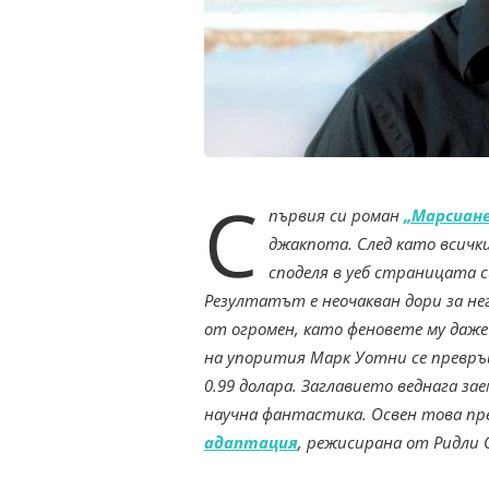
С
първия си роман
„Марсиан
джакпота. След като всичк
споделя в уеб страницата 
Резултатът е неочакван дори за не
от огромен, като феновете му даж
на упорития Марк Уотни се превръ
0.99 долара. Заглавието веднага за
научна фантастика. Освен това пре
адаптация
, режисирана от Ридли 