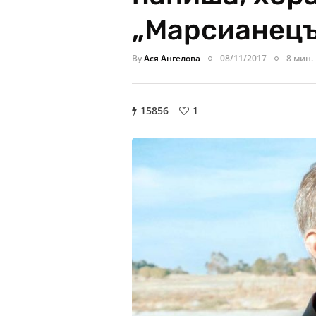
„Марсианецъ
By
Ася Ангелова
08/11/2017
8 мин.
15856
1