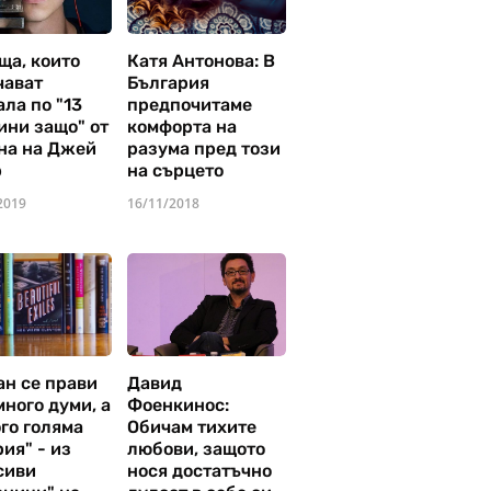
ща, които
Катя Антонова: В
чават
България
ла по "13
предпочитаме
ини защо" от
комфорта на
на на Джей
разума пред този
р
на сърцето
2019
16/11/2018
ан се прави
Давид
много думи, а
Фоенкинос:
го голяма
Обичам тихите
ия" - из
любови, защото
сиви
нося достатъчно