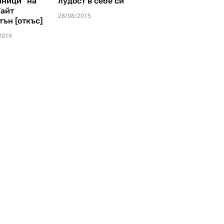
аници" на
лудост в себе си
Уайт
28/08/2015
тън [откъс]
2019