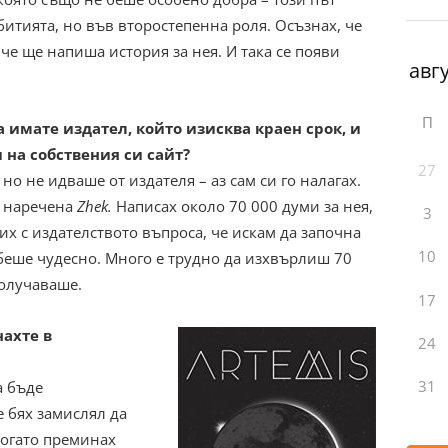
итията, но във второстепенна роля. Осъзнах, че
 че ще напиша история за нея. И така се появи
П
 имате издател, който изисква краен срок, и
 на собствения си сайт?
27
но не идваше от издателя – аз сам си го налагах.
, наречена
Zhek.
Написах около 70 000 думи за нея,
3
х с издателството въпроса, че искам да започна
10
 беше чудесно. Много е трудно да изхвърлиш 70
получаваше.
17
ахте в
24
31
а бъде
е бях замислял да
Когато преминах