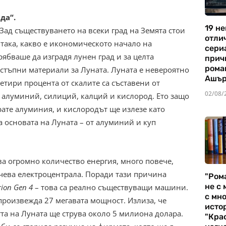
да“.
19 не
Зад съществуването на всеки град на Земята стои
отли
така, какво е икономическото начало на
сериа
рябваше да изградя лунен град и за целта
прич
рома
остъпни материали за Луната. Луната е невероятно
Ашъ
етири процента от скалите са съставени от
02/08/
 алуминий, силиций, калций и кислород. Ето защо
арате алуминия, и кислородът ще излезе като
а основата на Луната – от алуминий и куп
а огромно количество енергия, много повече,
чева електроцентрала. Поради тази причина
"Ром
не с 
ion Gen 4
– това са реално съществуващи машини.
с мно
 произвежда 27 мегавата мощност. Излиза, че
истор
а на Луната ще струва около 5 милиона долара.
"Кра