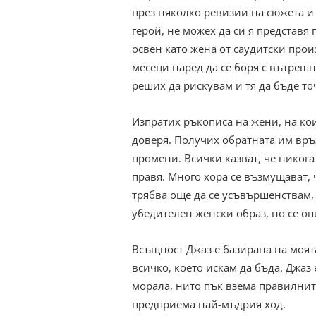
през няколко ревизии на сюжета и 
герой, не можех да си я представя 
освен като жена от саудитски прои
месеци наред да се боря с вътрешн
реших да рискувам и тя да бъде то
Изпратих ръкописа на жени, на кои
доверя. Получих обратната им връ
промени. Всички казват, че никога 
правя. Много хора се възмущават, 
трябва още да се усъвършенствам,
убедителен женски образ, но се оп
Всъщност Джаз е базирана на моят
всичко, което искам да бъда. Джаз
морала, нито пък взема правилнит
предприема най-мъдрия ход.