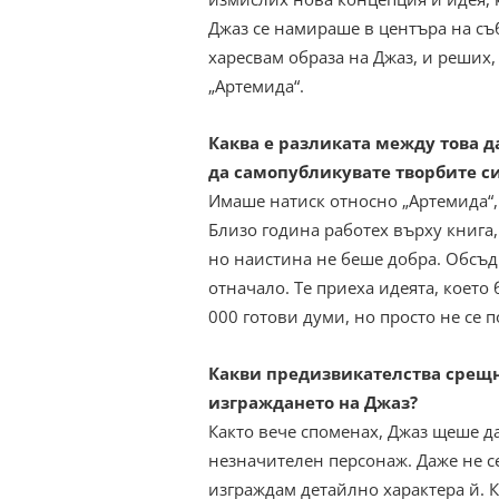
Джаз се намираше в центъра на съб
харесвам образа на Джаз, и реших,
„Артемида“.
Каква е разликата между това да
да самопубликувате творбите си
Имаше натиск относно „Артемида“, 
Близо година работех върху книга
но наистина не беше добра. Обсъди
отначало. Те приеха идеята, което
000 готови думи, но просто не се 
Какви предизвикателства срещн
изграждането на Джаз?
Както вече споменах, Джаз щеше д
незначителен персонаж. Даже не с
изграждам детайлно характера й. 