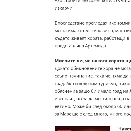
Ако строите луксозен хотел, сумата
изхарчи.
Впоследствие прегледах икономика
места има хотелски казина, магазин
където живеят хората, работещи в
представлява Артемида.
Мислите ли, че някога хората щ
Докато обикновените хора не могат
скъпо начинание, така че няма да
град. Ако изключим туризма, нико
обяснение защо би имало град на Л
изкопаят, но за да местиш нещо на
евтино. Може би след около 60 или
за Марс ще е след много, много по
Чувст