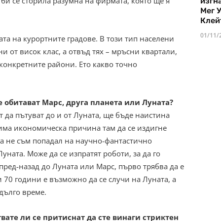
 би се сторила разумна на фирмата, която ще я
изгн
Мег 
Клей
01/11/
та на курортните градове. В този тип населени
и от висок клас, а отвъд тях – мръсни квартали,
 конкретните райони. Ето какво точно
е обитават Марс, друга планета или Луната?
 да пътуват до и от Луната, ще бъде наистина
 има икономическа причина там да се издигне
га не съм попадал на научно-фантастично
уната. Може да се изпратят роботи, за да го
пред-назад до Луната или Марс, първо трябва да е
 70 години е възможно да се случи на Луната, а
-дълго време.
вате ли се притиснат да сте винаги стриктен