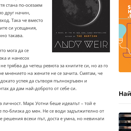
тя стана по-осезаем
по друг начин,
зход. Така че вместо
ите си усещания,
чно такава.
то мога да се
зка и нанесох
не трябва да четеш ревюта за книгите си, но аз го
че мнението на жените не се зачита. Смятам, че
 докато успея да сътворя пълнокръвен и
итах да дам най-доброто от себе си.
Най
а личност. Марк Уотни беше идеалът – той е
 е по-близка до мен. Не се води задължително от
е решения всеки път, доста е умна, но невинаги