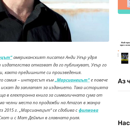
ецът“
американският писател Анди Уеър удря
и издателства отказват да го публикуват, Уеър го
си, както предишните си произведения.
го самия – интересът към
„Марсианецът“
е повече
Аз 
е искат да заплатят за изданието. Така историята
ща в електронна книга за символичната сума от
ема челни места по продажби на Amazon в жанра
з 2015 г. „Марсианецът“ се сдобива с
филмова
Скот и
с Мат Деймън в главната роля.
Нас