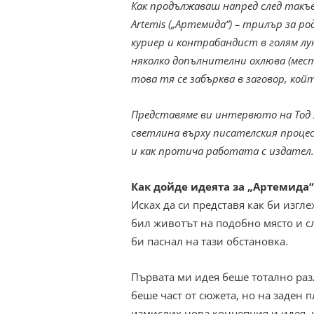
Как продължаваш напред след такъв 
Artemis („Артемида“) – трилър за р
куриер и контрабандист в голям луне
няколко допълнителни охлюва (мес
това тя се забърква в заговор, кой
Представяме ви интервюто на Тод 
светлина върху писателския процес 
и как протича работата с издател.
Как дойде идеята за „Артемида“
Исках да си представя как би изгле
бил животът на подобно място и с
би паснал на тази обстановка.
Първата ми идея беше тотално ра
беше част от сюжета, но на заден п
измислих нова концепция и идея, 