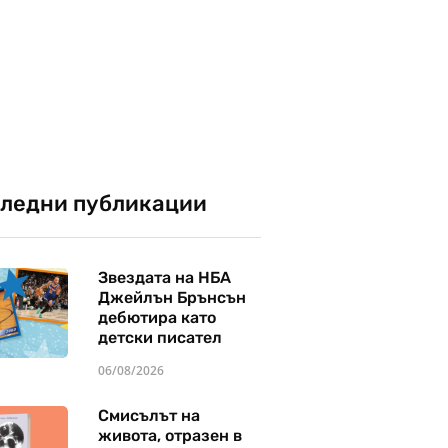
ледни публикации
Звездата на НБА
Джейлън Брънсън
дебютира като
детски писател
06/08/2026
Смисълът на
живота, отразен в