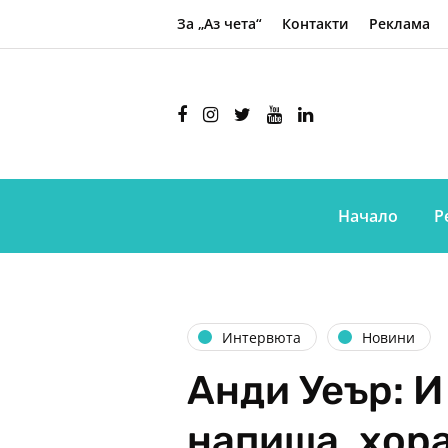
За „Аз чета“
Контакти
Реклама
Начало
Р
Интервюта
Новини
Анди Уеър: И
напиша, хора