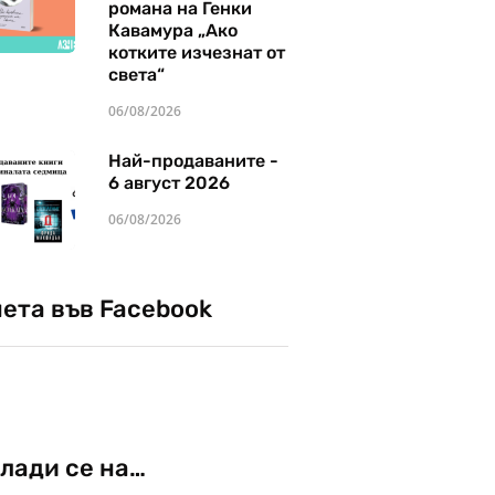
романа на Генки
Кавамура „Ако
котките изчезнат от
света“
06/08/2026
Най-продаваните -
6 август 2026
06/08/2026
чета във Facebook
лади се на…