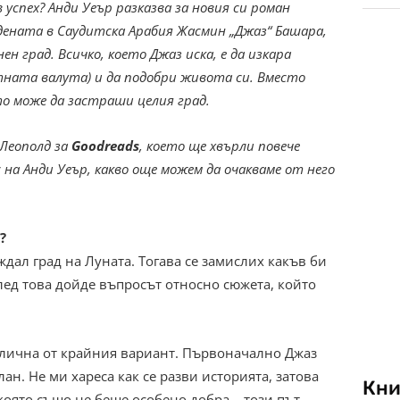
успех? Анди Уеър разказва за новия си роман
одената в Саудитска Арабия Жасмин „Джаз“ Башара,
н град. Всичко, което Джаз иска, е да изкара
тната валута) и да подобри живота си. Вместо
то може да застраши целия град.
Леополд за
Goodreads
, което ще хвърли повече
на Анди Уеър, какво още можем да очакваме от него
?
ждал град на Луната. Тогава се замислих какъв би
лед това дойде въпросът относно сюжета, който
злична от крайния вариант. Първоначално Джаз
лан. Не ми хареса как се разви историята, затова
Кни
която също не беше особено добра – този път