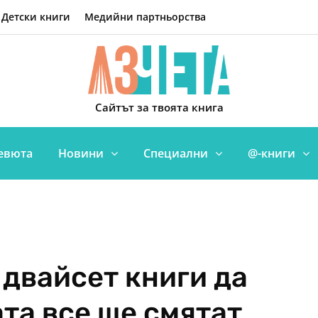
Детски книги
Медийни партньорства
Сайтът за твоята книга
евюта
Новини
Специални
@-книги
 двайсет книги да
та все ще смятат