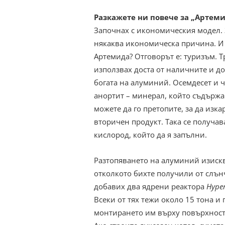
Разкажете ни повече за „Артеми
Започнах с икономическия модел. 
някаква икономическа причина. И 
Артемида? Отговорът е: туризъм. Т
използвах доста от наличните и д
богата на алуминий. Осемдесет и ч
анортит – минерал, който съдържа
можете да го претопите, за да изк
вторичен продукт. Така се получав
кислород, който да я запълни.
Разтопяването на алуминий изискв
отколкото бихте получили от слън
добавих два ядрени реактора
Hyper
Всеки от тях тежи около 15 тона и
монтирането им върху повърхностт