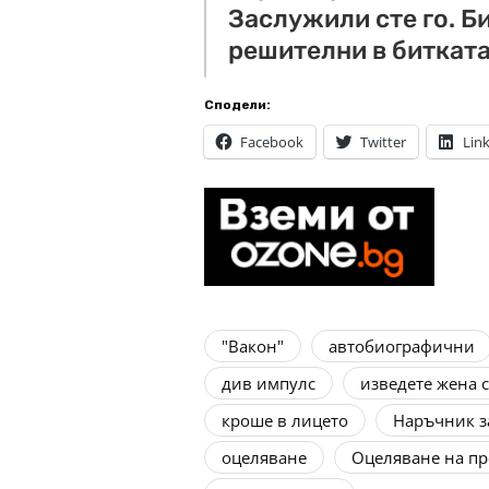
Заслужили сте го. Би
решителни в битката
Сподели:
Facebook
Twitter
Lin
"Вакон"
автобиографични
див импулс
изведете жена 
кроше в лицето
Наръчник з
оцеляване
Оцеляване на пр