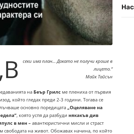
Нас
„В
секи има план… Докато не получи кроше в
лицето.“
Майк Тайсън
едаванията на
Беър Грилс
ме плениха от първия
изод, който гледах преди 2-3 години. Тогава се
лъчваше основно поредицата
„Оцеляване на
едела“
, която успя да разбуди
някакъв див
пулс в мен –
авантюристични мисли и страст
м свободата на живот. Обожавах начина, по който