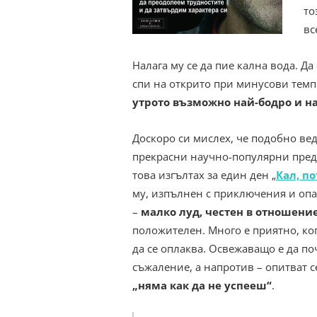
то
вс
Налага му се да пие кална вода. Да
спи на открито при минусови темп
утрото възможно най-бодро и н
Доскоро си мислех, че подобно вед
прекрасни научно-популярни пре
това изгълтах за един ден „
Кал, по
му, изпълнен с приключения и опас
–
малко луд, честен в отношени
положителен. Много е приятно, ког
да се оплаква. Освежаващо е да п
съжаление, а напротив – опитват с
„няма как да не успееш“
.