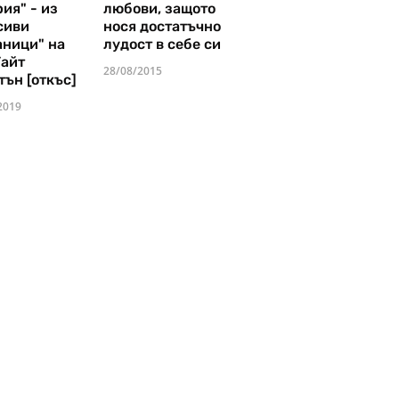
ия" - из
любови, защото
сиви
нося достатъчно
аници" на
лудост в себе си
Уайт
28/08/2015
тън [откъс]
2019