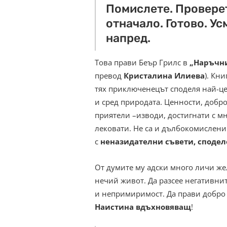
Помислете. Провере
отначало. Готово. У
напред.
Това прави Беър Грилс в
„Наръчни
превод
Кристалина Илиева
). Кн
тях приключенецът споделя най-це
и сред природата. Ценности, добр
приятели –изводи, достигнати с мно
лековати. Не са и дълбокомислени
с
неназидателни съвети, сподел
От думите му адски много личи же
нечий живот. Да разсее негативнит
и непримиримост. Да прави добро 
Наистина вдъхновяващ
!