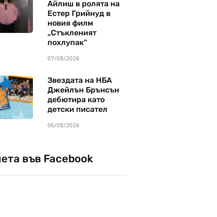
Айлиш в ролята на
Естер Грийнуд в
новия филм
„Стъкленият
похлупак“
07/08/2026
Звездата на НБА
Джейлън Брънсън
дебютира като
детски писател
06/08/2026
чета във Facebook