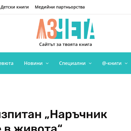
Детски книги
Медийни партньорства
Сайтът за твоята книга
евюта
Новини
Специални
@-книги
изпитан „Наръчник
 в живота“