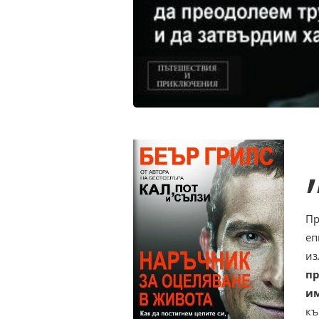
Пр
еп
из
пр
им
къ