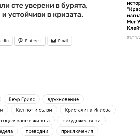
истор
ли сте уверени в бурята,
"Кра
 и устойчиви в кризата.
изгн
Мег 
Клей
01/11/
kedIn
Pinterest
Email
Беър Грилс
вдъхновение
си
Кал пот и сълзи
Кристалина Илиева
а оцеляване в живота
нехудожествени
едела
преводни
приключения