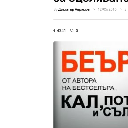
By
Димитър Аврамов
12/05/2016
3
4341
0