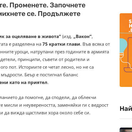
те. Променете. Започнете
смихнете се. Продължете
к за оцеляване в живота“
(изд.
„Вакон“
,
игата е разделена на
75 кратки глави
. Във всяка от
нните уроци, натрупани през годините в армията
одетели, принципи, съвети от родители и
го пот. Историите се четат лесно, но не са
 мъдрости. Беър е постигнал баланс
ени като на приятел
.
ланието да помогне, да сподели, да облекчи
е мисли и неувереността, заменяйки ги с ведрост
Най
и да вижда щастливи хора около себе си.