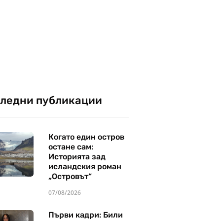
ледни публикации
Когато един остров
остане сам:
Историята зад
исландския роман
„Островът“
07/08/2026
Първи кадри: Били