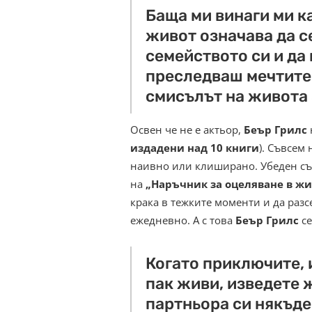
Баща ми винаги ми к
живот означава да с
семейството си и да
преследваш мечтите 
смисълът на живота 
Освен че не е актьор,
Беър Грилс
издадени над 10 книги
). Съвсем
наивно или клиширано. Убеден съм,
на
„Наръчник за оцеляване в жи
крака в тежките моменти и да разс
ежедневно. А с това
Беър Грилс
се
Когато приключите, 
пак живи, изведете ж
партньора си някъде