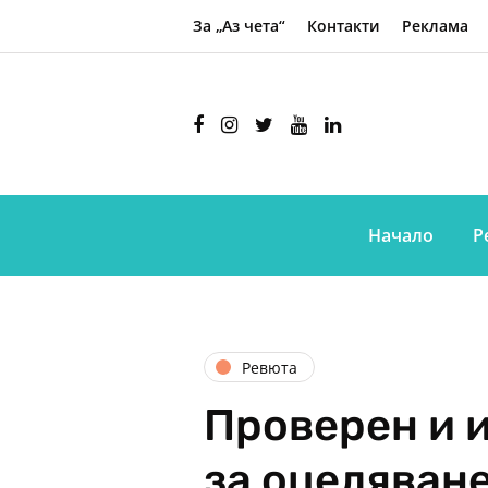
За „Аз чета“
Контакти
Реклама
Начало
Р
Ревюта
Проверен и 
за оцеляване