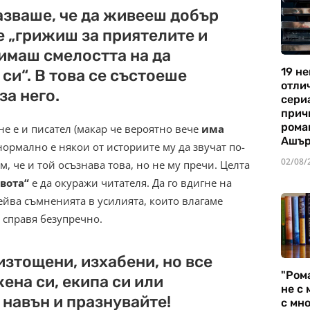
азваше, че да живееш добър
е „грижиш за приятелите и
 имаш смелостта на да
19 не
си“. В това се състоеше
отли
за него.
сериа
прич
рома
не е и писател (макар че вероятно вече
има
Ашъ
 нормално е някои от историите му да звучат по-
02/08/
 че и той осъзнава това, но не му пречи. Целта
вота“
е да окуражи читателя. Да го вдигне на
ейва съмненията в усилията, които влагаме
 справя безупречно.
изтощени, изхабени, но все
"Ром
ена си, екипа си или
не с 
 навън и празнувайте!
с мно