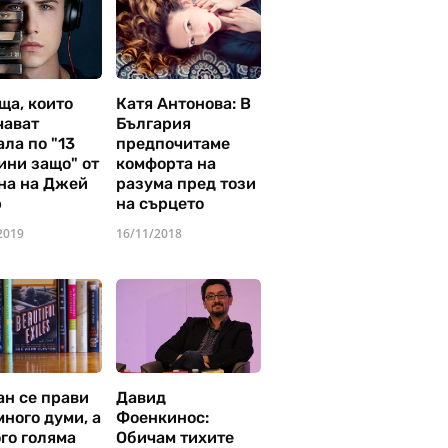
ща, които
Катя Антонова: В
чават
България
ла по "13
предпочитаме
ини защо" от
комфорта на
на на Джей
разума пред този
р
на сърцето
2019
16/11/2018
ан се прави
Давид
много думи, а
Фоенкинос:
го голяма
Обичам тихите