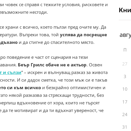
зи човек се справя с тежките условия, рисковете и
Кни
евъзможните несгоди.
 се храни с всичко, което пълзи пред очите му. Да
ератури. Въпреки това, той
успява да посрещне
адъхано
и да стигне до спасителното място.
П
ро поведение е част от сценария на тези
27
давания.
Беър Грилс обаче не е актьор
. Освен
т и сълзи
“ – искрен и вълнуващ разказ за живота
3
ности. И си дадох сметка, че този мъж си е такъв
ето си към всичко
и безкрайно оптимистичен и
10
ато някой разказва за стряскащи трудности, без
17
очерпиш вдъхновение от хора, които не търсят
е да те мотивират и да ти вдъхнат увереност, че
24
31