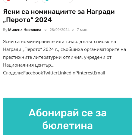
Ясни са номинациите за Награди
„Перото“ 2024
By
Милена Николова
28/09/2024
7 мин.
Ясни са номинираните или т.нар. дълъг списък на
Награди „Перото“ 2024 г., съобщиха организаторите на
престижните литературни отличия, учредени от
Националния център…
Сподели:FacebookTwitterLinkedInPinterestEmail
Абонирай се за
бюлетина