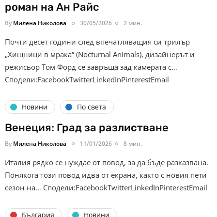
роман на Ан Райс
By
Милена Николова
30/05/2026
2 мин.
Почти десет години след впечатляващия си трилър
„Хищници в мрака“ (Nocturnal Animals), дизайнерът и
режисьор Том Форд се завръща зад камерата с…
Сподели:FacebookTwitterLinkedInPinterestEmail
Новини
По света
Венеция: Град за разлистване
By
Милена Николова
11/01/2026
8 мин.
Италия рядко се нуждае от повод, за да бъде разказвана.
Понякога този повод идва от екрана, както с новия пети
сезон на… Сподели:FacebookTwitterLinkedInPinterestEmail
България
Новини