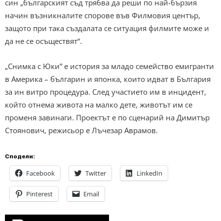
син „българският съд трябва да реши по най-бързия
начин възникналите спорове във Филмовия център,
защото при така създалата се ситуация филмите може и
да не се осъществят“.
„Снимка с Юки” е история за младо семейство емигранти
в Америка – българин и японка, които идват в България
за ин витро процедура. След участието им в инцидент,
който отнема живота на малко дете, животът им се
променя завинаги. Проектът е по сценарий на Димитър
Стоянович, режисьор е Лъчезар Аврамов.
Сподели:
Facebook
Twitter
LinkedIn
Pinterest
Email