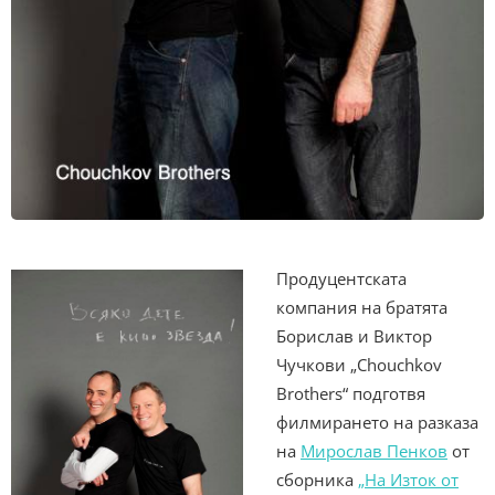
Продуцентската
компания на братята
Борислав и Виктор
Чучкови „Chouchkov
Brothers“ подготвя
филмирането на разказа
на
Мирослав Пенков
от
сборника
„На Изток от