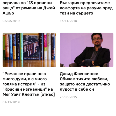
сериала по "13 причини
България предпочитаме
защо" от романа на Джей
комфорта на разума пред
Ашър
този на сърцето
02/08/2019
16/11/2018
"Роман се прави не с
Давид Фоенкинос:
много думи, а с много
Обичам тихите любови,
голяма история" - из
защото нося достатъчно
"Красиви изгнаници" на
лудост в себе си
Мег Уайт Клейтън [откъс]
28/08/2015
01/11/2019