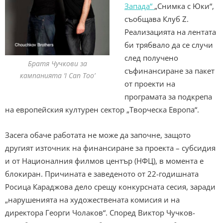
Запада“
„Снимка с Юки“,
съобщава Клуб Z.
Реализацията на лентата
би трябвало да се случи
след получено
Братя Чучкови за
съфинансиране за пакет
кампанията ‘I Can Too’
от проекти на
програмата за подкрепа
на европейския културен сектор „Творческа Европа“.
Засега обаче работата не може да започне, защото
другият източник на финансиране за проекта – субсидия
и от Националния филмов център (НФЦ), в момента е
блокиран. Причината е заведеното от 22-годишната
Росица Караджова дело срещу конкурсната сесия, заради
„нарушенията на художествената комисия и на
директора Георги Чолаков“. Според Виктор Чучков-