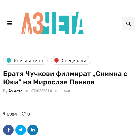
Книги и кино
Специални
Братя Чучкови филмират „Снимка с
Юки” на Мирослав Пенков
By
Аз чета
07/08/2014
1 мин.
6984
0