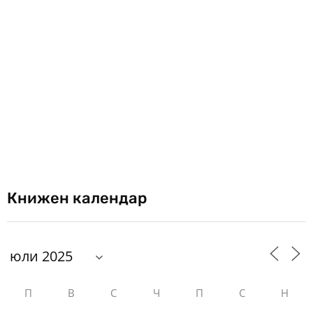
Книжен календар
П
В
С
Ч
П
С
Н