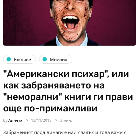
Блогове
Мнения
"Американски психар", или
как забраняването на
"неморални" книги ги прави
още по-примамливи
By
Аз чета
13/11/2018
3 мин.
Забраненият плод винаги е най-сладък и това важи с