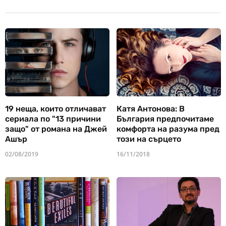
19 неща, които отличават
Катя Антонова: В
сериала по "13 причини
България предпочитаме
защо" от романа на Джей
комфорта на разума пред
Ашър
този на сърцето
02/08/2019
16/11/2018