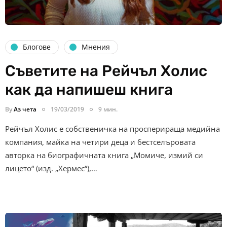
Блогове
Мнения
Съветите на Рейчъл Холис
как да напишеш книга
By
Аз чета
19/03/2019
9 мин.
Рейчъл Холис е собственичка на просперираща медийна
компания, майка на четири деца и бестселъровата
авторка на биографичната книга „Момиче, измий си
лицето“ (изд. „Хермес“),…