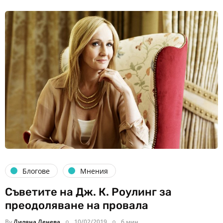
Блогове
Мнения
Съветите на Дж. К. Роулинг за
преодоляване на провала
By
Диляна Денева
10/02/2019
6 мин.