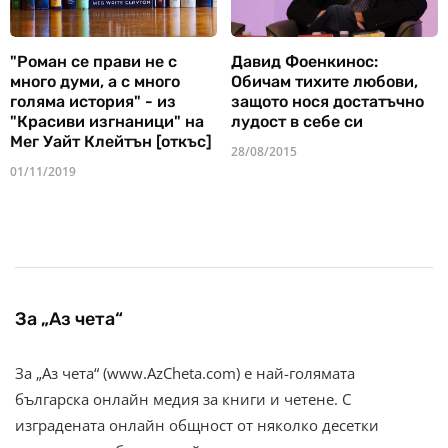
"Роман се прави не с
Давид Фоенкинос:
много думи, а с много
Обичам тихите любови,
голяма история" - из
защото нося достатъчно
"Красиви изгнаници" на
лудост в себе си
Мег Уайт Клейтън [откъс]
28/08/2015
01/11/2019
За „Аз чета“
За „Аз чета“ (www.AzCheta.com) е най-голямата
българска онлайн медия за книги и четене. С
изградената онлайн общност от няколко десетки