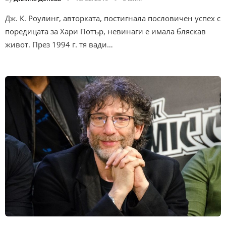
Дж. К. Роулинг, авторката, постигнала пословичен успех с
поредицата за Хари Потър, невинаги е имала бляскав
живот. През 1994 г. тя вади…