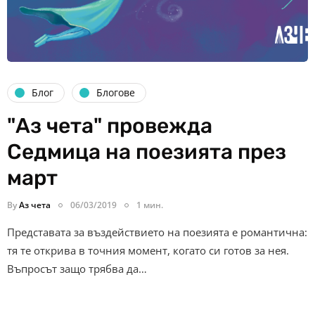
Блог
Блогове
"Аз чета" провежда
Седмица на поезията през
март
By
Аз чета
06/03/2019
1 мин.
Представата за въздействието на поезията е романтична:
тя те открива в точния момент, когато си готов за нея.
Въпросът защо трябва да…