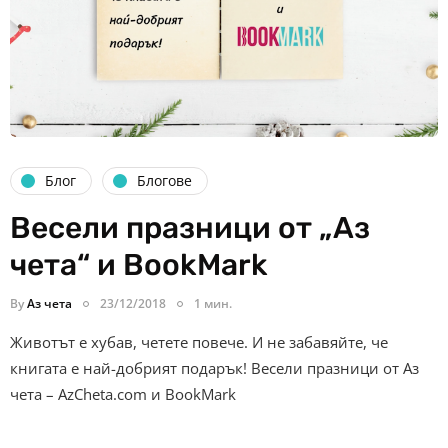
Блог
Блогове
Весели празници от „Аз
чета“ и BookMark
By
Аз чета
23/12/2018
1 мин.
Животът е хубав, четете повече. И не забавяйте, че
книгата е най-добрият подарък! Весели празници от Аз
чета – AzCheta.com и BookMark