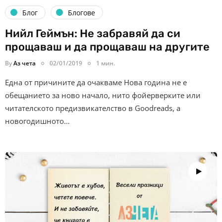
Блог
Блогове
Нийл Геймън: Не забравяй да си
прощаваш и да прощаваш на другите
By
Аз чета
02/01/2019
1 мин.
Една от причините да очакваме Нова година не е
обещанието за ново начало, нито фойерверките или
читателското предизвикателство в Goodreads, а
новогодишното…