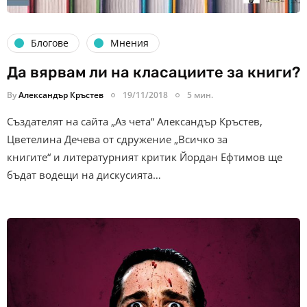
Блогове
Мнения
Да вярвам ли на класациите за книги?
By
Александър Кръстев
19/11/2018
5 мин.
Създателят на сайта „Аз чета“ Александър Кръстев,
Цветелина Дечева от сдружение „Всичко за
книгите“ и литературният критик Йордан Ефтимов ще
бъдат водещи на дискусията…