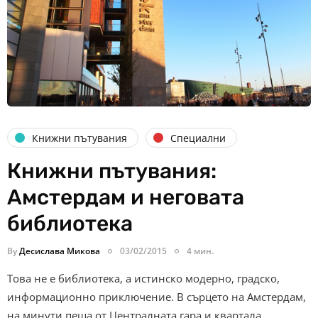
Книжни пътувания
Специални
Книжни пътувания:
Амстердам и неговата
библиотека
By
Десислава Микова
03/02/2015
4 мин.
Това не е библиотека, а истинско модерно, градско,
информационно приключение. В сърцето на Амстердам,
на минути пеша от Централната гара и квартала…