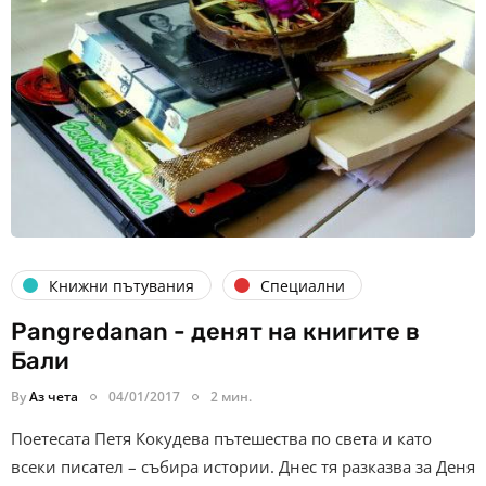
Книжни пътувания
Специални
Pangredanan - денят на книгите в
Бали
By
Аз чета
04/01/2017
2 мин.
Поетесата Петя Кокудева пътешества по света и като
всеки писател – събира истории. Днес тя разказва за Деня