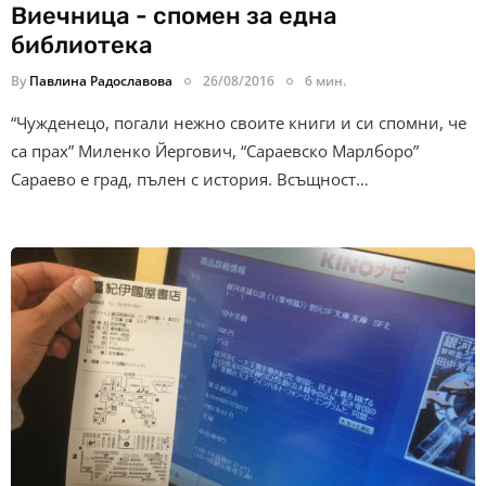
Виечница - спомен за една
библиотека
By
Павлина Радославова
26/08/2016
6 мин.
“Чужденецо, погали нежно своите книги и си спомни, че
са прах” Миленко Йергович, “Сараевско Марлборо”
Сараево е град, пълен с история. Всъщност…