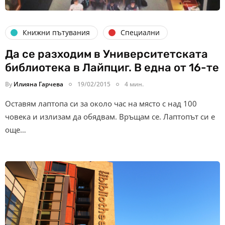
Книжни пътувания
Специални
Да се разходим в Университетската
библиотека в Лайпциг. В една от 16-те
By
Илияна Гарчева
19/02/2015
4 мин.
Оставям лаптопа си за около час на място с над 100
човека и излизам да обядвам. Връщам се. Лаптопът си е
още…