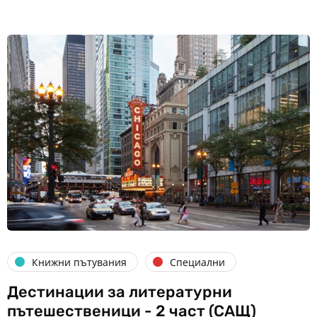
Книжни пътувания
Специални
Дестинации за литературни
пътешественици - 2 част (САЩ)