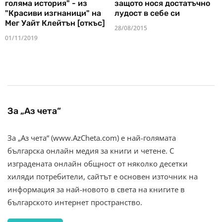
голяма история" - из
защото нося достатъчно
"Красиви изгнаници" на
лудост в себе си
Мег Уайт Клейтън [откъс]
28/08/2015
01/11/2019
За „Аз чета“
За „Аз чета“ (www.AzCheta.com) е най-голямата
българска онлайн медия за книги и четене. С
изградената онлайн общност от няколко десетки
хиляди потребители, сайтът е основен източник на
информация за най-новото в света на книгите в
българското интернет пространство.