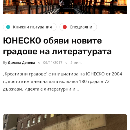
Книжни пътувания
Специални
ЮНЕСКО обяви новите
градове на литературата
By
Диляна Денева
06/11/2017
5 мин.
„Креативни градове“ е инициатива на ЮНЕСКО от 2004
г., която към днешна дата включва 180 града в 72
държави. Идеята е литературни и…