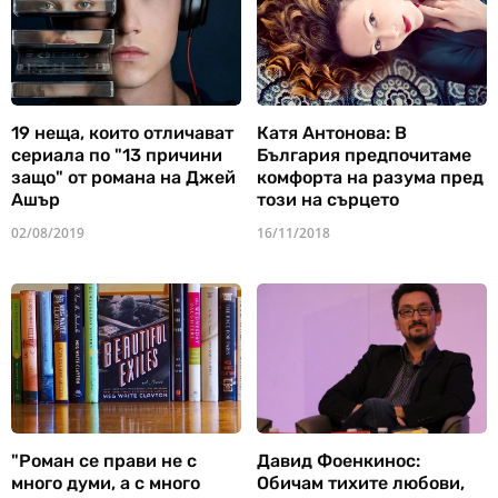
19 неща, които отличават
Катя Антонова: В
сериала по "13 причини
България предпочитаме
защо" от романа на Джей
комфорта на разума пред
Ашър
този на сърцето
02/08/2019
16/11/2018
"Роман се прави не с
Давид Фоенкинос:
много думи, а с много
Обичам тихите любови,