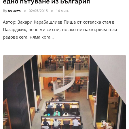
едно пътуване из България
By
Аз чета
02/05/2015
14 мин.
Автор: Захари Карабашлиев Пиша от хотелска стая в
Пазарджик, вече ми се спи, но ако не нахвърлям тези
редове сега, няма кога…