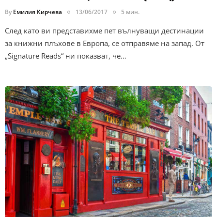
By
Емилия Кирчева
13/06/2017
5 мин.
След като ви представихме пет вълнуващи дестинации
за книжни плъхове в Европа, се отправяме на запад. От
„Signature Reads“ ни показват, че…