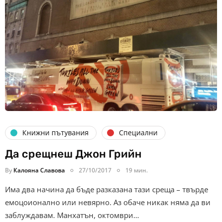
Книжни пътувания
Специални
Да срещнеш Джон Грийн
By
Калояна Славова
27/10/2017
19 мин.
Има два начина да бъде разказана тази среща – твърде
емоцоионално или невярно. Аз обаче никак няма да ви
заблуждавам. Манхатън, октомври…